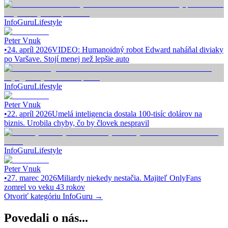
InfoGuru
Lifestyle
Peter Vnuk
•
24. apríl 2026
VIDEO: Humanoidný robot Edward naháňal diviaky
po Varšave. Stojí menej než lepšie auto
InfoGuru
Lifestyle
Peter Vnuk
•
22. apríl 2026
Umelá inteligencia dostala 100-tisíc dolárov na
biznis. Urobila chyby, čo by človek nespravil
InfoGuru
Lifestyle
Peter Vnuk
•
27. marec 2026
Miliardy niekedy nestačia. Majiteľ OnlyFans
zomrel vo veku 43 rokov
Otvoriť kategóriu
InfoGuru
→
Povedali o nás...