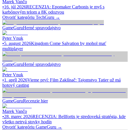
Marek Vančo
•
16. júl 2026
RECENZIA: Epomaker Carbonis je myš s
karbónovým telom a 8K odozvou
Otvoriť kategóriu
TechGuru
→
GameGuru
Herné spravodajstvo
Peter Vnuk
•
5. august 2026
Kingdom Come Salvation by mohol mať
multiplayer
GameGuru
Herné spravodajstvo
Peter Vnuk
•
1. apríl 2026
Vieme prví: Film Zaklínač: Tajomstvo Tatier už má
hotový casting
GameGuru
Recenzie hier
Marek Vančo
•
28. marec 2026
RECENZIA: Bellfortis je stredoveká stratégia, kde
všetko netrvá stovky hodín
Otvoriť kategóriu
GameGuru
→