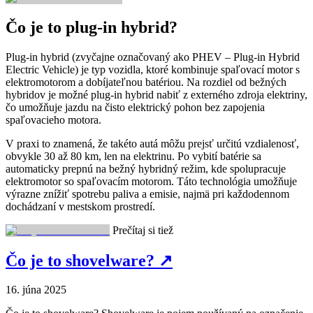
Čo je to plug-in hybrid?
Plug-in hybrid (zvyčajne označovaný ako PHEV – Plug-in Hybrid
Electric Vehicle) je typ vozidla, ktoré kombinuje spaľovací motor s
elektromotorom a dobíjateľnou batériou. Na rozdiel od bežných
hybridov je možné plug-in hybrid nabiť z externého zdroja elektriny,
čo umožňuje jazdu na čisto elektrický pohon bez zapojenia
spaľovacieho motora.
V praxi to znamená, že takéto autá môžu prejsť určitú vzdialenosť,
obvykle 30 až 80 km, len na elektrinu. Po vybití batérie sa
automaticky prepnú na bežný hybridný režim, kde spolupracuje
elektromotor so spaľovacím motorom. Táto technológia umožňuje
výrazne znížiť spotrebu paliva a emisie, najmä pri každodennom
dochádzaní v mestskom prostredí.
Prečítaj si tiež
Čo je to shovelware?
↗
16. júna 2025