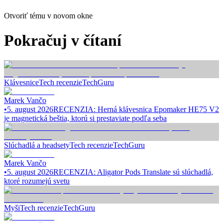
Otvoriť tému v novom okne
Pokračuj v čítaní
Klávesnice
Tech recenzie
TechGuru
Marek Vančo
•
5. august 2026
RECENZIA: Herná klávesnica Epomaker HE75 V2
je magnetická beštia, ktorú si prestaviate podľa seba
Slúchadlá a headsety
Tech recenzie
TechGuru
Marek Vančo
•
5. august 2026
RECENZIA: Aligator Pods Translate sú slúchadlá,
ktoré rozumejú svetu
Myši
Tech recenzie
TechGuru