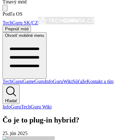
Tmavý mód
Podľa OS
TechGuru SK/CZ
Prepnúť mód
Otvoriť mobilné menu
TechGuru
GameGuru
InfoGuru
Wiki
Súťaže
Kontakt a tím
Hľadať
InfoGuru
TechGuru Wiki
Čo je to plug-in hybrid?
25. jún 2025