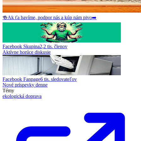
🍻
Ak ťa bavíme, podpor nás a kúp nám pivo
➡️
Facebook Skupina
2,2 tis.
členov
Aktívne horúce diskusie
Facebook Fanpage
6 tis.
sledovateľov
Nové príspevky denne
Témy
ekologická doprava