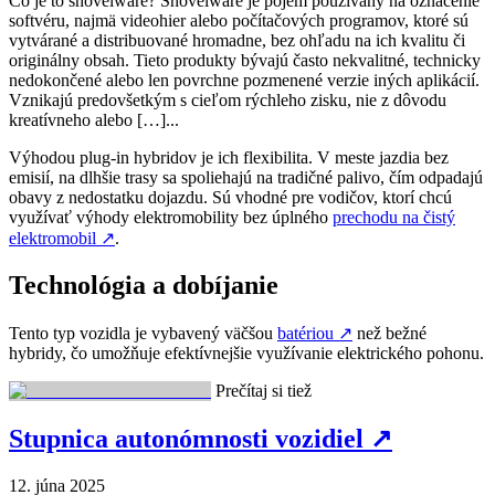
Čo je to shovelware? Shovelware je pojem používaný na označenie
softvéru, najmä videohier alebo počítačových programov, ktoré sú
vytvárané a distribuované hromadne, bez ohľadu na ich kvalitu či
originálny obsah. Tieto produkty bývajú často nekvalitné, technicky
nedokončené alebo len povrchne pozmenené verzie iných aplikácií.
Vznikajú predovšetkým s cieľom rýchleho zisku, nie z dôvodu
kreatívneho alebo […]...
Výhodou plug-in hybridov je ich flexibilita. V meste jazdia bez
emisií, na dlhšie trasy sa spoliehajú na tradičné palivo, čím odpadajú
obavy z nedostatku dojazdu. Sú vhodné pre vodičov, ktorí chcú
využívať výhody elektromobility bez úplného
prechodu na čistý
elektromobil
↗
.
Technológia a dobíjanie
Tento typ vozidla je vybavený väčšou
batériou
↗
než bežné
hybridy, čo umožňuje efektívnejšie využívanie elektrického pohonu.
Prečítaj si tiež
Stupnica autonómnosti vozidiel
↗
12. júna 2025