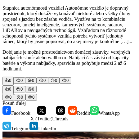
Stupnica autonómnosti vozidiel Autonómne vozidlo je dopravný
prostriedok, ktorý dokáže vykonávať niektoré alebo všetky úlohy
spojené s jazdou bez zásahu vodiča. Využíva na to kombináciu
senzorov, umelej inteligencie, kamerových systémov, radarov,
LiDARov a navigačných technológií. Vzhľadom na rôznorodé
schopnosti týchto systémov vznikla potreba vytvoriť jednotný
rámec, ktorý by jasne popisoval, do akej miery je konkrétne […]...
Dobíjanie je možné prostredníctvom domácej zásuvky, verejných
nabíjacích staníc alebo wallboxu. Nabíjací čas závisí od kapacity
batérie a výkonu nabíjačky, spravidla sa pohybuje medzi 2 až 6
hodinami.
👍
0
😍
0
😆
0
😮
0
😢
0
😡
0
👍
0
😍
0
😆
0
😮
0
😢
0
😡
0
Posuň ďalej
Facebook
Reddit
WhatsApp
X (Twitter)
Threads
Telegram
LinkedIn