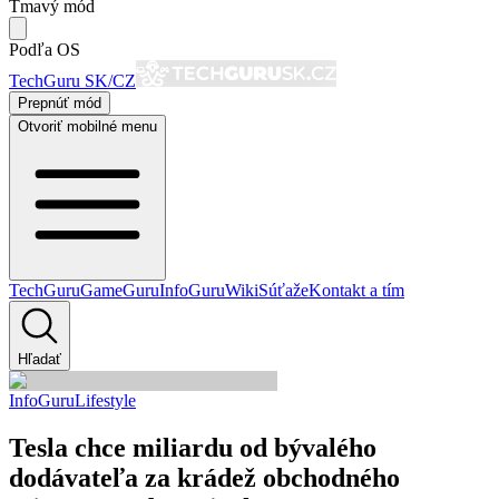
Tmavý mód
Podľa OS
TechGuru SK/CZ
Prepnúť mód
Otvoriť mobilné menu
TechGuru
GameGuru
InfoGuru
Wiki
Súťaže
Kontakt a tím
Hľadať
InfoGuru
Lifestyle
Tesla chce miliardu od bývalého
dodávateľa za krádež obchodného