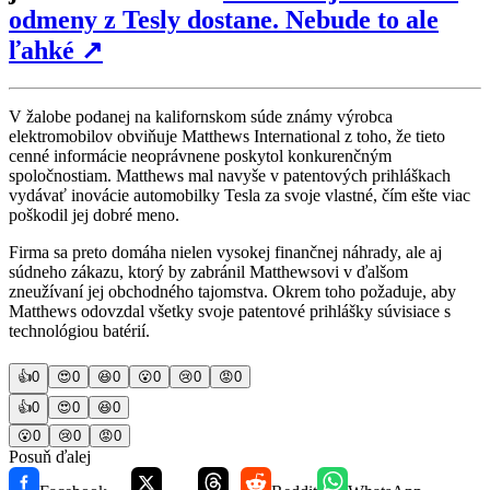
odmeny z Tesly dostane. Nebude to ale
ľahké
↗
V žalobe podanej na kalifornskom súde známy výrobca
elektromobilov obviňuje Matthews International z toho, že tieto
cenné informácie neoprávnene poskytol konkurenčným
spoločnostiam. Matthews mal navyše v patentových prihláškach
vydávať inovácie automobilky Tesla za svoje vlastné, čím ešte viac
poškodil jej dobré meno.
Firma sa preto domáha nielen vysokej finančnej náhrady, ale aj
súdneho zákazu, ktorý by zabránil Matthewsovi v ďalšom
zneužívaní jej obchodného tajomstva. Okrem toho požaduje, aby
Matthews odovzdal všetky svoje patentové prihlášky súvisiace s
technológiou batérií.
👍
0
😍
0
😆
0
😮
0
😢
0
😡
0
👍
0
😍
0
😆
0
😮
0
😢
0
😡
0
Posuň ďalej