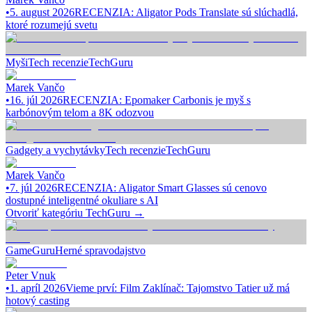
•
5. august 2026
RECENZIA: Aligator Pods Translate sú slúchadlá,
ktoré rozumejú svetu
Myši
Tech recenzie
TechGuru
Marek Vančo
•
16. júl 2026
RECENZIA: Epomaker Carbonis je myš s
karbónovým telom a 8K odozvou
Gadgety a vychytávky
Tech recenzie
TechGuru
Marek Vančo
•
7. júl 2026
RECENZIA: Aligator Smart Glasses sú cenovo
dostupné inteligentné okuliare s AI
Otvoriť kategóriu
TechGuru
→
GameGuru
Herné spravodajstvo
Peter Vnuk
•
1. apríl 2026
Vieme prví: Film Zaklínač: Tajomstvo Tatier už má
hotový casting