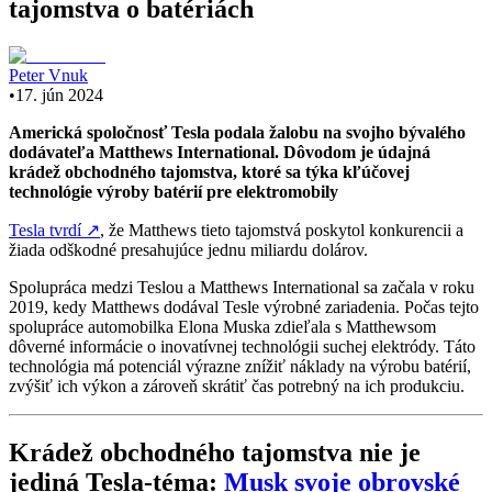
tajomstva o batériách
Peter Vnuk
•
17. jún 2024
Americká spoločnosť Tesla podala žalobu na svojho bývalého
dodávateľa Matthews International. Dôvodom je údajná
krádež obchodného tajomstva, ktoré sa týka kľúčovej
technológie výroby batérií pre elektromobily
Tesla tvrdí
↗
, že Matthews tieto tajomstvá poskytol konkurencii a
žiada odškodné presahujúce jednu miliardu dolárov.
Spolupráca medzi Teslou a Matthews International sa začala v roku
2019, kedy Matthews dodával Tesle výrobné zariadenia. Počas tejto
spolupráce automobilka Elona Muska zdieľala s Matthewsom
dôverné informácie o inovatívnej technológii suchej elektródy. Táto
technológia má potenciál výrazne znížiť náklady na výrobu batérií,
zvýšiť ich výkon a zároveň skrátiť čas potrebný na ich produkciu.
Krádež obchodného tajomstva nie je
jediná Tesla-téma:
Musk svoje obrovské