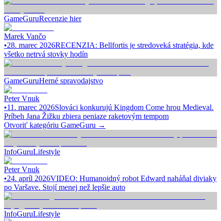
GameGuru
Recenzie hier
Marek Vančo
•
28. marec 2026
RECENZIA: Bellfortis je stredoveká stratégia, kde
všetko netrvá stovky hodín
GameGuru
Herné spravodajstvo
Peter Vnuk
•
11. marec 2026
Slováci konkurujú Kingdom Come hrou Medieval.
Príbeh Jana Žižku zbiera peniaze raketovým tempom
Otvoriť kategóriu
GameGuru
→
InfoGuru
Lifestyle
Peter Vnuk
•
24. apríl 2026
VIDEO: Humanoidný robot Edward naháňal diviaky
po Varšave. Stojí menej než lepšie auto
InfoGuru
Lifestyle