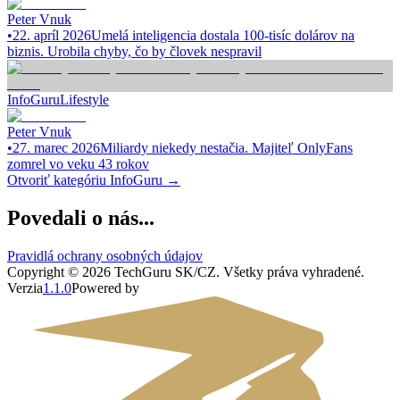
Peter Vnuk
•
22. apríl 2026
Umelá inteligencia dostala 100-tisíc dolárov na
biznis. Urobila chyby, čo by človek nespravil
InfoGuru
Lifestyle
Peter Vnuk
•
27. marec 2026
Miliardy niekedy nestačia. Majiteľ OnlyFans
zomrel vo veku 43 rokov
Otvoriť kategóriu
InfoGuru
→
Povedali o nás...
Pravidlá ochrany osobných údajov
Copyright ©
2026
TechGuru SK/CZ
. Všetky práva vyhradené.
Verzia
1.1.0
Powered by