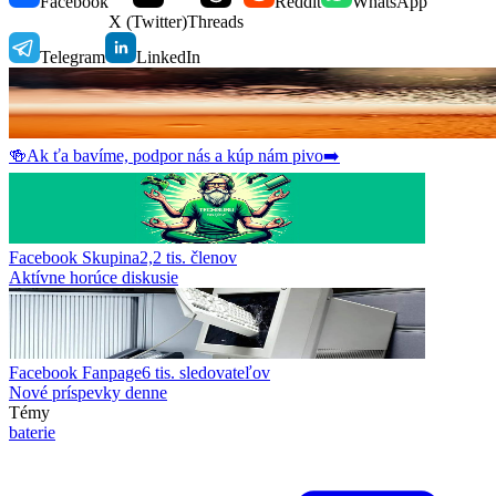
Facebook
Reddit
WhatsApp
X (Twitter)
Threads
Telegram
LinkedIn
🍻
Ak ťa bavíme, podpor nás a kúp nám pivo
➡️
Facebook Skupina
2,2 tis.
členov
Aktívne horúce diskusie
Facebook Fanpage
6 tis.
sledovateľov
Nové príspevky denne
Témy
baterie