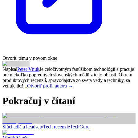
Otvoriť tému v novom okne
Napísal
Peter Vnuk
Je celoživotným fanúšikom technológií a pracuje
pre niekoľko popredných slovenských médií z tejto oblasti. Okrem
produktových recenzií, spravodajstva zo sveta vedy a techniky, sa
venuje tiež...
Otvoriť profil autora →
Pokračuj v čítaní
Slúchadlá a headsety
Tech recenzie
TechGuru
Marek Vančo