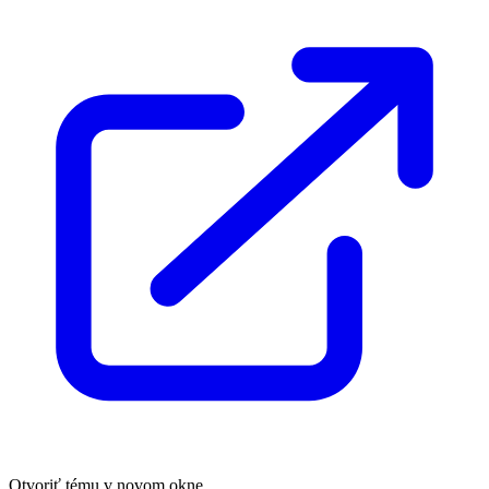
Otvoriť tému v novom okne