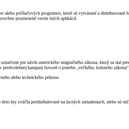
r alebo počítačových programov, ktoré sú vytvárané a distribuované hr
ovrchne pozmenené verzie iných aplikácií.
ne označenie pre návrh amerického imigračného zákona, ktorý sa stal pr
v predvolebnej kampani hovoril o potrebe „veľkého, krásneho zákona“,
vneho alebo technického prínosu.
ú tieto hry zväčša predinštalované na lacných zariadeniach, alebo sú s