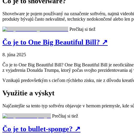
Čo je to shovelware?
Shovelware je pojem používaný na označenie softvéru, najmä videohie
produkty bývajú často nekvalitné, technicky nedokončené alebo len p
Prečítaj si tiež
Čo je to One Big Beautiful Bill?
↗
8. júna 2025
Čo je to One Big Beautiful Bill? One Big Beautiful Bill je neoficiál
z vyjadrenia Donalda Trumpa, ktorý počas svojho prezidentovania aj 
Vznikajú predovšetkým s cieľom rýchleho zisku, nie z dôvodu kreatí
Využitie a výskyt
Najčastejšie sa tento typ softvéru objavuje v hernom priemysle, kde s
Prečítaj si tiež
Čo je to bullet-sponge?
↗