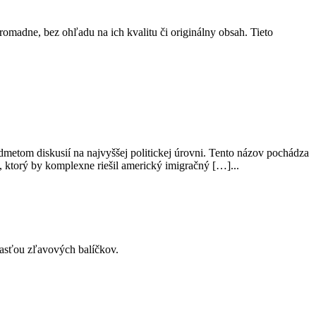
omadne, bez ohľadu na ich kvalitu či originálny obsah. Tieto
edmetom diskusií na najvyššej politickej úrovni. Tento názov pochádza
 ktorý by komplexne riešil americký imigračný […]...
účasťou zľavových balíčkov.