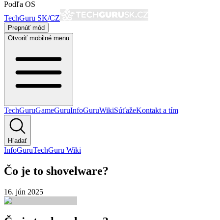
Podľa OS
TechGuru SK/CZ
Prepnúť mód
Otvoriť mobilné menu
TechGuru
GameGuru
InfoGuru
Wiki
Súťaže
Kontakt a tím
Hľadať
InfoGuru
TechGuru Wiki
Čo je to shovelware?
16. jún 2025