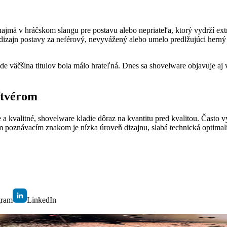
najmä v hráčskom slangu pre postavu alebo nepriateľa, ktorý vydrží ext
 dizajn postavy za neférový, nevyvážený alebo umelo predlžujúci herný 
e väčšina titulov bola málo hrateľná. Dnes sa shovelware objavuje aj 
ftvérom
 a kvalitné, shovelware kladie dôraz na kvantitu pred kvalitou. Často
m poznávacím znakom je nízka úroveň dizajnu, slabá technická optimaliz
gram
LinkedIn