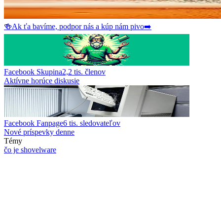
🍻
Ak ťa bavíme, podpor nás a kúp nám pivo
➡️
Facebook Skupina
2,2 tis.
členov
Aktívne horúce diskusie
Facebook Fanpage
6 tis.
sledovateľov
Nové príspevky denne
Témy
čo je shovelware