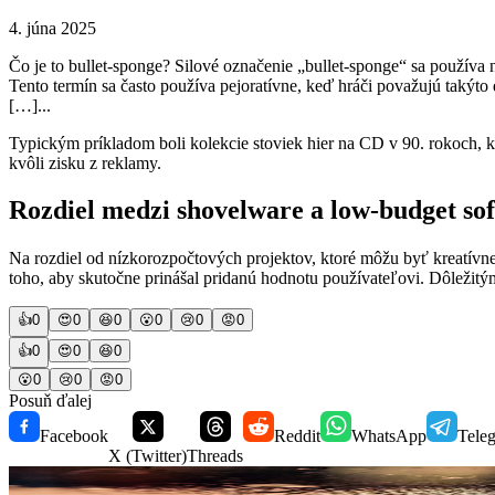
4. júna 2025
Čo je to bullet-sponge? Silové označenie „bullet-sponge“ sa používa 
Tento termín sa často používa pejoratívne, keď hráči považujú takýto
[…]...
Typickým príkladom boli kolekcie stoviek hier na CD v 90. rokoch, kd
kvôli zisku z reklamy.
Rozdiel medzi shovelware a low-budget so
Na rozdiel od nízkorozpočtových projektov, ktoré môžu byť kreatívne
toho, aby skutočne prinášal pridanú hodnotu používateľovi. Dôležitý
👍
0
😍
0
😆
0
😮
0
😢
0
😡
0
👍
0
😍
0
😆
0
😮
0
😢
0
😡
0
Posuň ďalej
Facebook
Reddit
WhatsApp
Tele
X (Twitter)
Threads