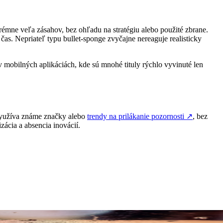
rémne veľa zásahov, bez ohľadu na stratégiu alebo použité zbrane.
čas. Nepriateľ typu bullet-sponge zvyčajne nereaguje realisticky
v mobilných aplikáciách, kde sú mnohé tituly rýchlo vyvinuté len
 využíva známe značky alebo
trendy na prilákanie pozornosti
↗
, bez
ácia a absencia inovácií.