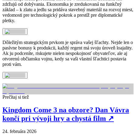
zdržujú od dobývania. Ekonomika je zredukovaná na funkčný
základ – k zlatu a jedlu sa pridáva stavebný materiál na rozvoj miest,
vedomosti pre technologický pokrok a prestíž pre diplomatické
pletky.
Dôležitým strategickým prvkom je správa vašej šľachty. Nejde len o
pasívne bonusy k produkcii, každý regent má svoju úroveň loajality.
Ak ju podceníte, riskujete nielen nespokojnosť obyvateľov, ale aj
otvorenú občiansku vojnu, kedy sa vaši vlastní šľachtici postavia
proti vám.
Prečítaj si tiež
Kingdom Come 3 na obzore? Dan Vávra
končí pri vývoji hry a chystá film
↗
24. februára 2026