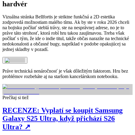
hardvér
Vizuálna stránka Bellfortis je striktne funkčná a 2D estetika
zodpovedá možnostiam malého tímu. Ak by ste v roku 2026 chceli
na bojisku počítať steblá trávy, ste na nesprávnej adrese, no je to
práve táto strohosť, ktorá robí hru takou zaujímavou. Treba však
počítať s tým, že ide o indie titul, takže občas narazíte na technické
nedokonalosti a občasné bugy, napríklad v podobe opakujúcej sa
jednej skladby v pozadí.
Práve technická nenáročnosť je však dôležitým faktorom. Hru bez
problémov rozbeháte aj na staršom kancelárskom notebooku.
Prečítaj si tiež
RECENZE: Vyplatí se koupit Samsung
Galaxy S25 Ultra, když přichází S26
Ultra?
↗