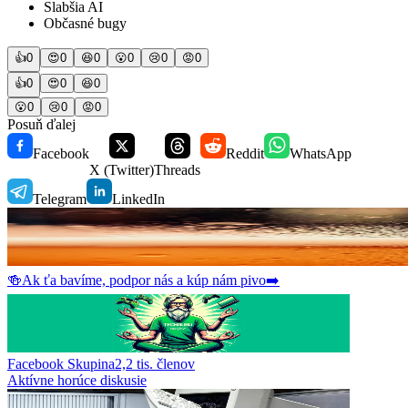
Slabšia AI
Občasné bugy
👍
0
😍
0
😆
0
😮
0
😢
0
😡
0
👍
0
😍
0
😆
0
😮
0
😢
0
😡
0
Posuň ďalej
Facebook
Reddit
WhatsApp
X (Twitter)
Threads
Telegram
LinkedIn
🍻
Ak ťa bavíme, podpor nás a kúp nám pivo
➡️
Facebook Skupina
2,2 tis.
členov
Aktívne horúce diskusie