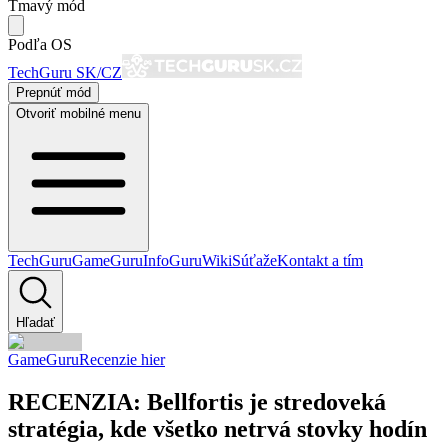
Tmavý mód
Podľa OS
TechGuru SK/CZ
Prepnúť mód
Otvoriť mobilné menu
TechGuru
GameGuru
InfoGuru
Wiki
Súťaže
Kontakt a tím
Hľadať
GameGuru
Recenzie hier
RECENZIA: Bellfortis je stredoveká
stratégia, kde všetko netrvá stovky hodín