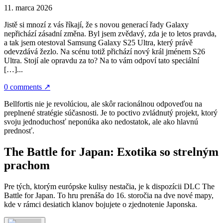
11. marca 2026
Jistě si mnozí z vás říkají, že s novou generací řady Galaxy
nepřichází zásadní změna. Byl jsem zvědavý, zda je to letos pravda,
a tak jsem otestoval Samsung Galaxy S25 Ultra, který právě
odevzdává žezlo. Na scénu totiž přichází nový král jménem S26
Ultra. Stojí ale opravdu za to? Na to vám odpoví tato speciální
[…]...
0 comments
↗
Bellfortis nie je revolúciou, ale skôr racionálnou odpoveďou na
preplnené stratégie súčasnosti. Je to poctivo zvládnutý projekt, ktorý
svoju jednoduchosť neponúka ako nedostatok, ale ako hlavnú
prednosť.
The Battle for Japan: Exotika so strelným
prachom
Pre tých, ktorým európske kulisy nestačia, je k dispozícii DLC The
Battle for Japan. To hru prenáša do 16. storočia na dve nové mapy,
kde v rámci desiatich klanov bojujete o zjednotenie Japonska.