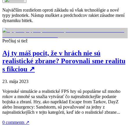
Najväčším rozdielom oproti základu sú však technológie a nové
typy jednotiek. Nástup muškiet a predchodcov rakiet zásadne mení
dynamiku bitiek.
Prečítaj si tiež
Aj ty máš pocit, že v hrách nie sú
realistické zbrane? Porovnali sme realitu
s fikciou
↗
23. mája 2023
Vojenské simulácie a realistické FPS hry sú populárne už mnoho
rokov a mnohé sa snažia vytvárať čo najrealistickejšie podanie
bojiska a zbraní. Hry, ako napríklad Escape from Tarkov, DayZ
alebo Insurgency: Sandstorm, sú považované za jedny z
najrealistickejších v tejto kategórii, keď ide o realistické zbrane...
0 comments
↗