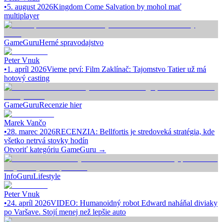
•
5. august 2026
Kingdom Come Salvation by mohol mať
multiplayer
GameGuru
Herné spravodajstvo
Peter Vnuk
•
1. apríl 2026
Vieme prví: Film Zaklínač: Tajomstvo Tatier už má
hotový casting
GameGuru
Recenzie hier
Marek Vančo
•
28. marec 2026
RECENZIA: Bellfortis je stredoveká stratégia, kde
všetko netrvá stovky hodín
Otvoriť kategóriu
GameGuru
→
InfoGuru
Lifestyle
Peter Vnuk
•
24. apríl 2026
VIDEO: Humanoidný robot Edward naháňal diviaky
po Varšave. Stojí menej než lepšie auto