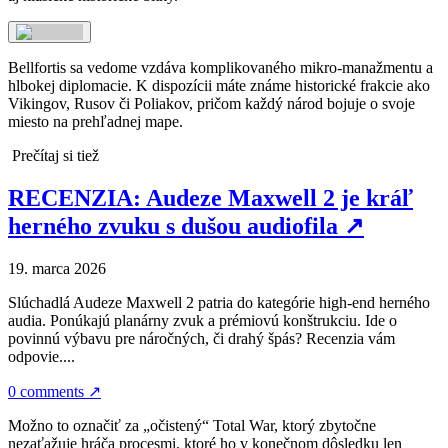
Bellfortis sa vedome vzdáva komplikovaného mikro-manažmentu a
hlbokej diplomacie. K dispozícii máte známe historické frakcie ako
Vikingov, Rusov či Poliakov, pričom každý národ bojuje o svoje
miesto na prehľadnej mape.
Prečítaj si tiež
RECENZIA: Audeze Maxwell 2 je kráľ
herného zvuku s dušou audiofila
↗
19. marca 2026
Slúchadlá Audeze Maxwell 2 patria do kategórie high-end herného
audia. Ponúkajú planárny zvuk a prémiovú konštrukciu. Ide o
povinnú výbavu pre náročných, či drahý špás? Recenzia vám
odpovie....
0 comments
↗
Možno to označiť za „očistený“ Total War, ktorý zbytočne
nezaťažuje hráča procesmi, ktoré ho v konečnom dôsledku len