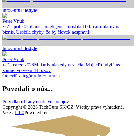
InfoGuru
Lifestyle
Peter Vnuk
•
22. apríl 2026
Umelá inteligencia dostala 100-tisíc dolárov na
biznis. Urobila chyby, čo by človek nespravil
InfoGuru
Lifestyle
Peter Vnuk
•
27. marec 2026
Miliardy niekedy nestačia. Majiteľ OnlyFans
zomrel vo veku 43 rokov
Otvoriť kategóriu
InfoGuru
→
Povedali o nás...
Pravidlá ochrany osobných údajov
Copyright ©
2026
TechGuru SK/CZ
. Všetky práva vyhradené.
Verzia
1.1.0
Powered by