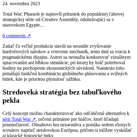
24. novembra 2023
Total War: Pharaoh je najnovší prírastok do populárnej ťahovej
strategickej série od Creative Assembly, odohrávajúci sa v
starovekom Egypte...
0 comments
↗
Zatiaľ čo veľké produkcie stavili na neustále zvyšovanie
hardvérových nárokov a vrstvenie mechaník, tento titul sa vracia k
pragmatickému dizajnu. Autori sa nesnažia konkurovať vizuálnym
spracovaním ani hĺbkou simulácie, pri ktorej by hráč potreboval
hodiny na pochopenie ekonomických súvislostí. Namiesto toho
prinášajú funkčnú kombináciu globálneho plánovania a svižných
bitiek, kde je prioritou plynulosť zážitku.
Stredoveká stratégia bez tabuľkového
pekla
Celý koncept možno charakterizovať ako odľahčenú alternatívu k
sérii Total War
↗
, určenú primárne pre hráčov, ktorí hľadajú
priamočiarosť. Obsahovo hra nezaostáva a ponúka sedem rôznych
scenárov naprieč stredovekou Európou, pričom si môžete vyskúšať
aj klasické historické bitky.