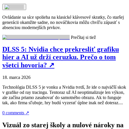
Ovládanie sa síce spolieha na klasické klávesové skratky, čo staršej
generácii okamžite sadne, no nováčikovia môžu chvíľu zápasiť s
absenciou modernejších prvkov.
Prečítaj si tiež
DLSS 5: Nvidia chce prekresliť grafiku
hier a AI už drží ceruzku. Prečo o tom
všetci hovoria?
↗
18. marca 2026
Technológia DLSS 5 je vonku a Nvidia tvrdí, že ide o najväčší skok
v grafike od ray tracingu. Tentoraz už AI neoptimalizuje len výkon,
ale začína priamo zasahovať do samotného obrazu. Ak to funguje
tak, ako firma sľubuje, hry budú vyzerať úplne inak než doteraz....
0 comments
↗
Vizuál zo starej školy a nulové nároky na