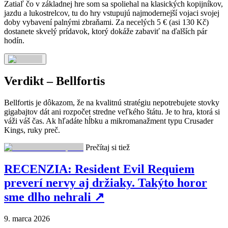
Zatiaľ čo v základnej hre som sa spoliehal na klasických kopijníkov,
jazdu a lukostrelcov, tu do hry vstupujú najmodernejší vojaci svojej
doby vybavení palnými zbraňami. Za necelých 5 € (asi 130 Kč)
dostanete skvelý prídavok, ktorý dokáže zabaviť na ďalších pár
hodín.
Verdikt – Bellfortis
Bellfortis je dôkazom, že na kvalitnú stratégiu nepotrebujete stovky
gigabajtov dát ani rozpočet stredne veľkého štátu. Je to hra, ktorá si
váži váš čas. Ak hľadáte hĺbku a mikromanažment typu Crusader
Kings, ruky preč.
Prečítaj si tiež
RECENZIA: Resident Evil Requiem
preverí nervy aj držiaky. Takýto horor
sme dlho nehrali
↗
9. marca 2026