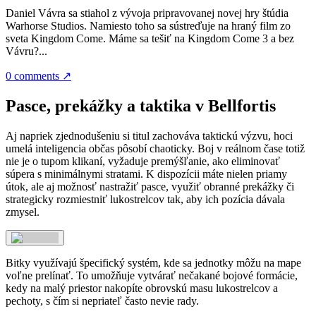
Daniel Vávra sa stiahol z vývoja pripravovanej novej hry štúdia
Warhorse Studios. Namiesto toho sa sústreďuje na hraný film zo
sveta Kingdom Come. Máme sa tešiť na Kingdom Come 3 a bez
Vávru?...
0 comments
↗
Pasce, prekážky a taktika v Bellfortis
Aj napriek zjednodušeniu si titul zachováva taktickú výzvu, hoci
umelá inteligencia občas pôsobí chaoticky. Boj v reálnom čase totiž
nie je o tupom klikaní, vyžaduje premýšľanie, ako eliminovať
súpera s minimálnymi stratami. K dispozícii máte nielen priamy
útok, ale aj možnosť nastražiť pasce, využiť obranné prekážky či
strategicky rozmiestniť lukostrelcov tak, aby ich pozícia dávala
zmysel.
Bitky využívajú špecifický systém, kde sa jednotky môžu na mape
voľne prelínať. To umožňuje vytvárať nečakané bojové formácie,
kedy na malý priestor nakopíte obrovskú masu lukostrelcov a
pechoty, s čím si nepriateľ často nevie rady.