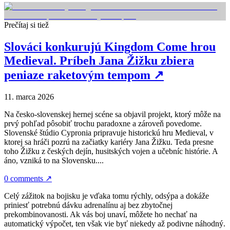
Prečítaj si tiež
Slováci konkurujú Kingdom Come hrou
Medieval. Príbeh Jana Žižku zbiera
peniaze raketovým tempom
↗
11. marca 2026
Na česko-slovenskej hernej scéne sa objavil projekt, ktorý môže na
prvý pohľad pôsobiť trochu paradoxne a zároveň povedome.
Slovenské štúdio Cypronia pripravuje historickú hru Medieval, v
ktorej sa hráči pozrú na začiatky kariéry Jana Žižku. Teda presne
toho Žižku z českých dejín, husitských vojen a učebníc histórie. A
áno, vzniká to na Slovensku....
0 comments
↗
Celý zážitok na bojisku je vďaka tomu rýchly, odsýpa a dokáže
priniesť potrebnú dávku adrenalínu aj bez zbytočnej
prekombinovanosti. Ak vás boj unaví, môžete ho nechať na
automatický výpočet, ten však vie byť niekedy až podivne náhodný.