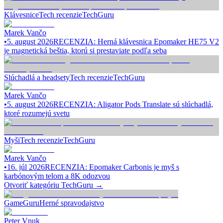
Klávesnice
Tech recenzie
TechGuru
Marek Vančo
•
5. august 2026
RECENZIA: Herná klávesnica Epomaker HE75 V2
je magnetická beštia, ktorú si prestaviate podľa seba
Slúchadlá a headsety
Tech recenzie
TechGuru
Marek Vančo
•
5. august 2026
RECENZIA: Aligator Pods Translate sú slúchadlá,
ktoré rozumejú svetu
Myši
Tech recenzie
TechGuru
Marek Vančo
•
16. júl 2026
RECENZIA: Epomaker Carbonis je myš s
karbónovým telom a 8K odozvou
Otvoriť kategóriu
TechGuru
→
GameGuru
Herné spravodajstvo
Peter Vnuk