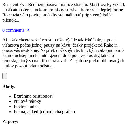
Resident Evil Requiem posúva hranice strachu. Majstrovský vizuál,
hustá atmosféra a nekompromisný survival horor v najlepšej forme.
Recenzia vám povie, prečo by ste mali mať pripravený balík
plienok....
0 comments
↗
Ak však chcete zažiť vzostup ríše, rýchle taktické bitky a pocit
víťazstva počas jednej pauzy na kávu, český projekt od Rake in
Grass vás nesklame. Napriek občasným technickým zakopnutiam a
jednoduchšej umelej inteligencii ide o poctivý kus digitálneho
remesla, ktorý sa na nič nehrá a v dnešnej dobe prekombinovaných
titulov pôsobí priam očistne.
Klady:
Extrémna prístupnosť
Nulové nároky
Poctivé indie
Pekná, aj keď jednoduchá grafika
Zápory: