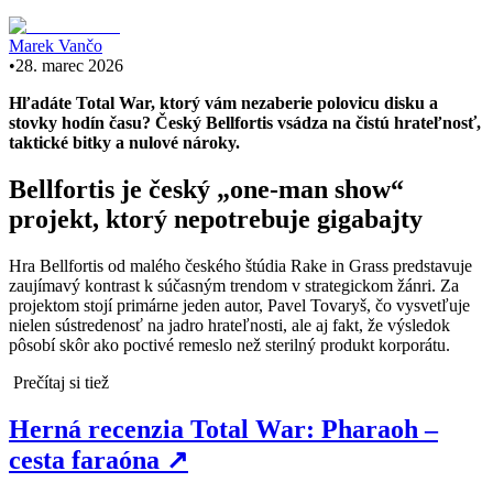
Marek Vančo
•
28. marec 2026
Hľadáte Total War, ktorý vám nezaberie polovicu disku a
stovky hodín času? Český Bellfortis vsádza na čistú hrateľnosť,
taktické bitky a nulové nároky.
Bellfortis je český „one-man show“
projekt, ktorý nepotrebuje gigabajty
Hra Bellfortis od malého českého štúdia Rake in Grass predstavuje
zaujímavý kontrast k súčasným trendom v strategickom žánri. Za
projektom stojí primárne jeden autor, Pavel Tovaryš, čo vysvetľuje
nielen sústredenosť na jadro hrateľnosti, ale aj fakt, že výsledok
pôsobí skôr ako poctivé remeslo než sterilný produkt korporátu.
Prečítaj si tiež
Herná recenzia Total War: Pharaoh –
cesta faraóna
↗