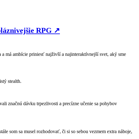
bláznivejšie RPG
↗
 má ambície priniesť najživší a najinteraktívnejší svet, aký sme
tý stealth.
ovali značnú dávku trpezlivosti a precízne učenie sa pohybov
stále som sa musel rozhodovať, či si so sebou vezmem extra náboje,