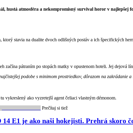
ál, hustá atmosféra a nekompromisný survival horor v najlepšej f
 ktorý stavia na dualite dvoch odlišných postáv a ich špecifických hern
eh začína pátraním po stopách matky v opustenom hoteli. Jej dejová líni
 najčistejšej podobe s minimom prostriedkov, dôrazom na zakrádanie a 
 tu vykreslený ako vyzretejší agent čeliaci vlastným démonom.
Prečítaj si tiež
 E1 je ako naši hokejisti. Prehrá skoro 