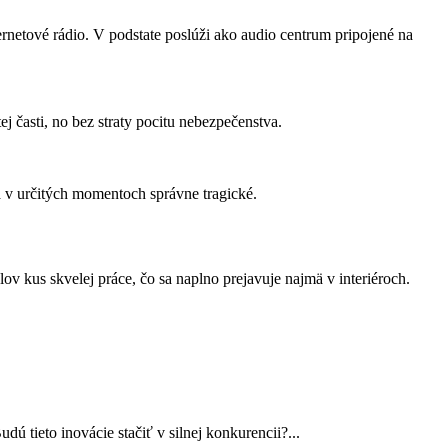
ternetové rádio. V podstate poslúži ako audio centrum pripojené na
 časti, no bez straty pocitu nebezpečenstva.
a v určitých momentoch správne tragické.
lov kus skvelej práce, čo sa naplno prejavuje najmä v interiéroch.
ieto inovácie stačiť v silnej konkurencii?...