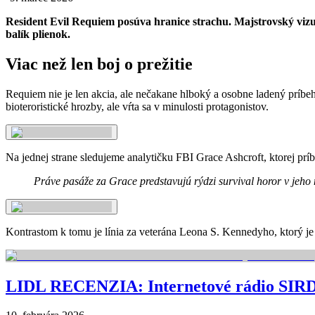
Resident Evil Requiem posúva hranice strachu. Majstrovský vizu
balík plienok.
Viac než len boj o prežitie
Requiem nie je len akcia, ale nečakane hlboký a osobne ladený príbeh,
bioteroristické hrozby, ale vŕta sa v minulosti protagonistov.
Na jednej strane sledujeme analytičku FBI Grace Ashcroft, ktorej príb
Práve pasáže za Grace predstavujú rýdzi survival horor v jeho
Kontrastom k tomu je línia za veterána Leona S. Kennedyho, ktorý je
LIDL RECENZIA: Internetové rádio SIRD 14