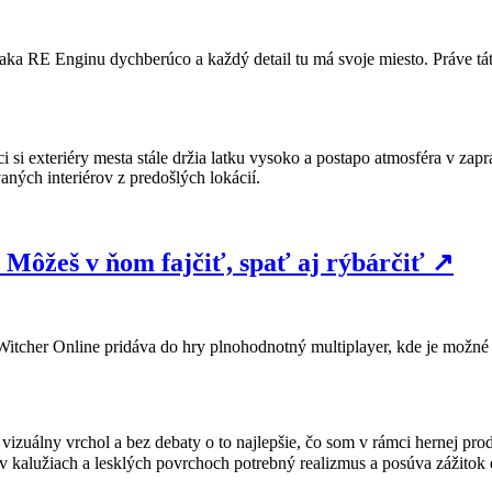
ka RE Enginu dychberúco a každý detail tu má svoje miesto. Práve táto 
i si exteriéry mesta stále držia latku vysoko a postapo atmosféra v za
aných interiérov z predošlých lokácií.
 Môžeš v ňom fajčiť, spať aj rýbárčiť
↗
Witcher Online pridáva do hry plnohodnotný multiplayer, kde je možné s
 vizuálny vrchol a bez debaty o to najlepšie, čo som v rámci hernej pr
 kalužiach a lesklých povrchoch potrebný realizmus a posúva zážitok e