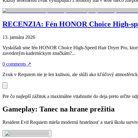
Každý sebemenší zvuk vystupujúci z temnoty má v sebe niečo znepok
RECENZIA: Fén HONOR Choice High-speed
13. januára 2026
Vyskúšali sme fén HONOR Choice High-Speed Hair Dryer Pro, ktorý
zavedeným kaderníckym značkám?...
0 comments
↗
Zvuk v Requiem nie je len kulisou, ale slúži ako kľúčový atmosférick
Pre čo najlepší zážitok a maximálne vtiahnutie do deja preto určite o
Gameplay: Tanec na hrane prežitia
Resident Evil Requiem mieša modernú hratelnosť a starú školu surviv