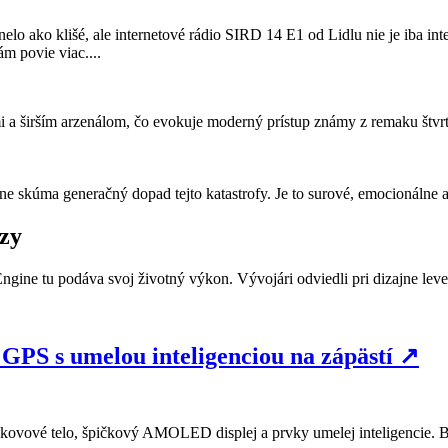
elo ako klišé, ale internetové rádio SIRD 14 E1 od Lidlu nie je iba in
m povie viac....
 a širším arzenálom, čo evokuje moderný prístup známy z remaku štvrtej
ne skúma generačný dopad tejto katastrofy. Je to surové, emocionálne 
ôzy
Engine tu podáva svoj životný výkon. Vývojári odviedli pri dizajne leve
 s umelou inteligenciou na zápästí
↗
vé telo, špičkový AMOLED displej a prvky umelej inteligencie. Budú t