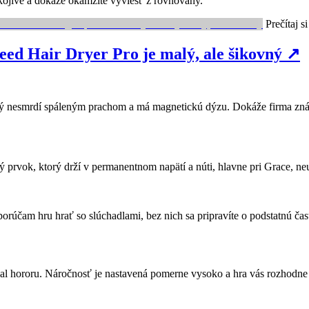
ojivé a dokáže okamžite vyviesť z rovnováhy.
Prečítaj si
 Hair Dryer Pro je malý, ale šikovný
↗
 nesmrdí spáleným prachom a má magnetickú dýzu. Dokáže firma znám
ý prvok, ktorý drží v permanentnom napätí a núti, hlavne pri Grace, n
dporúčam hru hrať so slúchadlami, bez nich sa pripravíte o podstatnú ča
al hororu. Náročnosť je nastavená pomerne vysoko a hra vás rozhodne 