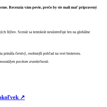
orme. Recenzia vám povie, prečo by ste mali mať pripravený
ých štýlov. Scenár sa tentokrát nesústreďuje len na globálne
a prináša čerstvý, osobnejší pohľad na svet bioteroru.
neustálym pocitom zraniteľnosti.
čokoľvek
↗