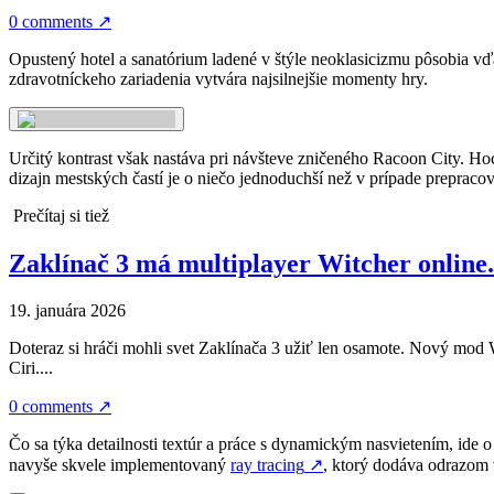
0 comments
↗
Opustený hotel a sanatórium ladené v štýle neoklasicizmu pôsobia vďa
zdravotníckeho zariadenia vytvára najsilnejšie momenty hry.
Určitý kontrast však nastáva pri návšteve zničeného Racoon City. Hoc
dizajn mestských častí je o niečo jednoduchší než v prípade prepracov
Prečítaj si tiež
Zaklínač 3 má multiplayer Witcher online.
19. januára 2026
Doteraz si hráči mohli svet Zaklínača 3 užiť len osamote. Nový mod 
Ciri....
0 comments
↗
Čo sa týka detailnosti textúr a práce s dynamickým nasvietením, ide o
navyše skvele implementovaný
ray tracing
↗
, ktorý dodáva odrazom v