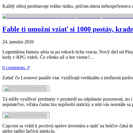
Každý súboj predstavuje reálne riziko, pričom miera nebezpečenstva z
Fable ti umožní vziať si 1000 postáv, kra
24. januára 2026
Legendárna fantasy séria sa po rokoch ticha vracia. Nový diel od Play
kedy v RPG videli. Čo všetko už o hre vieme?...
0 comments
↗
Zatiaľ čo Leonove pasáže viac využívajú vertikalitu a možnosti parír
Tá môže využívať predmety v prostredí na odpútanie pozornosti, no i t
nepriateľov, vďaka čomu hra nepôsobí staticky a núti vás neustále sa 
Capcom sa vrátil k poctivej správe inventára a opäť na hráčov čaká 
alebo radšej liečivú injekciu.