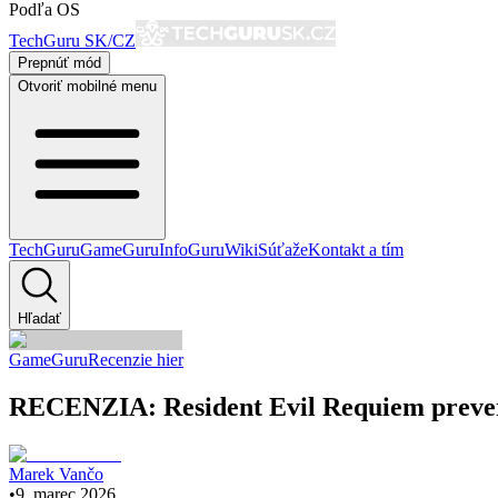
Podľa OS
TechGuru SK/CZ
Prepnúť mód
Otvoriť mobilné menu
TechGuru
GameGuru
InfoGuru
Wiki
Súťaže
Kontakt a tím
Hľadať
GameGuru
Recenzie hier
RECENZIA: Resident Evil Requiem preverí 
Marek Vančo
•
9. marec 2026