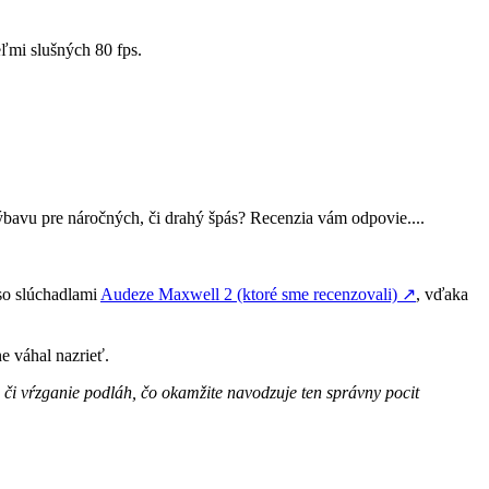
eľmi slušných 80 fps.
bavu pre náročných, či drahý špás? Recenzia vám odpovie....
 so slúchadlami
Audeze Maxwell 2 (ktoré sme recenzovali)
↗
, vďaka
e váhal nazrieť.
 či vŕzganie podláh, čo okamžite navodzuje ten správny pocit