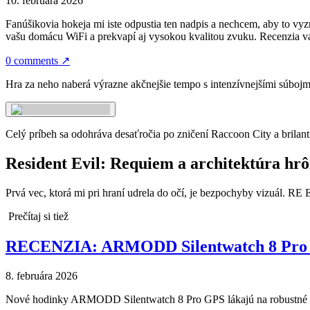
10. februára 2026
Fanúšikovia hokeja mi iste odpustia ten nadpis a nechcem, aby to vyzn
vašu domácu WiFi a prekvapí aj vysokou kvalitou zvuku. Recenzia vá
0 comments
↗
Hra za neho naberá výrazne akčnejšie tempo s intenzívnejšími súbojmi
Celý príbeh sa odohráva desaťročia po zničení Raccoon City a brilant
Resident Evil: Requiem a architektúra hr
Prvá vec, ktorá mi pri hraní udrela do očí, je bezpochyby vizuál. RE 
Prečítaj si tiež
RECENZIA: ARMODD Silentwatch 8 Pro GPS
8. februára 2026
Nové hodinky ARMODD Silentwatch 8 Pro GPS lákajú na robustné kovo