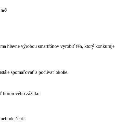
 tiež
a hlavne výrobou smartfónov vyrobiť fén, ktorý konkuruje
eustále spomaľovať a počúvať okolie.
sť hororového zážitku.
nebude šetriť.