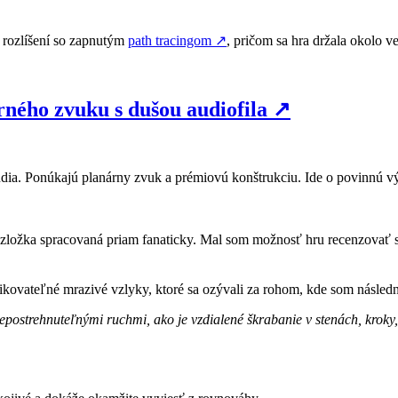
rozlíšení so zapnutým
path tracingom
↗
, pričom sa hra držala okolo v
ého zvuku s dušou audiofila
↗
dia. Ponúkajú planárny zvuk a prémiovú konštrukciu. Ide o povinnú vý
to zložka spracovaná priam fanaticky. Mal som možnosť hru recenzovať
fikovateľné mrazivé vzlyky, ktoré sa ozývali za rohom, kde som následn
postrehnuteľnými ruchmi, ako je vzdialené škrabanie v stenách, kroky,