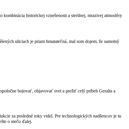
kombinácia historickej vznešenosti a sterilnej, mrazivej atmosféry
prášených uliciach je priam hmatateľná, mal som dojem, že samotný
poločne bojovať, objavovať svet a prežiť celý príbeh Geralta a
odukcie za posledné roky videl. Pre technologických nadšencov je tu
šte o niečo ďalej.