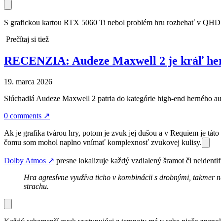
S grafickou kartou RTX 5060 Ti nebol problém hru rozbehať v QHD 
Prečítaj si tiež
RECENZIA: Audeze Maxwell 2 je kráľ hern
19. marca 2026
Slúchadlá Audeze Maxwell 2 patria do kategórie high-end herného au
0 comments
↗
Ak je grafika tvárou hry, potom je zvuk jej dušou a v Requiem je tá
čomu som mohol naplno vnímať komplexnosť zvukovej kulisy.
Dolby Atmos
↗
presne lokalizuje každý vzdialený šramot či neidenti
Hra agresívne využíva ticho v kombinácii s drobnými, takmer ne
strachu.