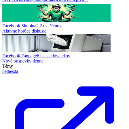
Facebook Skupina
2,2 tis.
členov
Aktívne horúce diskusie
Facebook Fanpage
6 tis.
sledovateľov
Nové príspevky denne
Témy
bethesda