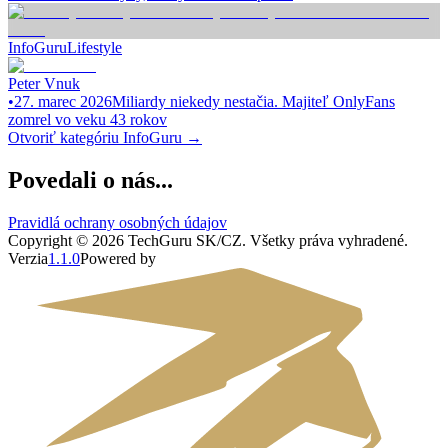
InfoGuru
Lifestyle
Peter Vnuk
•
27. marec 2026
Miliardy niekedy nestačia. Majiteľ OnlyFans
zomrel vo veku 43 rokov
Otvoriť kategóriu
InfoGuru
→
Povedali o nás...
Pravidlá ochrany osobných údajov
Copyright ©
2026
TechGuru SK/CZ
. Všetky práva vyhradené.
Verzia
1.1.0
Powered by