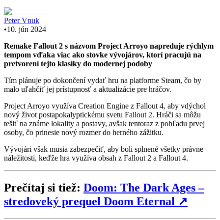
Peter Vnuk
•
10. jún 2024
Remake Fallout 2 s názvom Project Arroyo napreduje rýchlym
tempom vďaka viac ako stovke vývojárov, ktorí pracujú na
pretvorení tejto klasiky do modernej podoby
Tím plánuje po dokončení vydať hru na platforme Steam, čo by
malo uľahčiť jej prístupnosť a aktualizácie pre hráčov.
Project Arroyo využíva Creation Engine z Fallout 4, aby vdýchol
nový život postapokalyptickému svetu Fallout 2. Hráči sa môžu
tešiť na známe lokality a postavy, avšak tentoraz z pohľadu prvej
osoby, čo prinesie nový rozmer do herného zážitku.
Vývojári však musia zabezpečiť, aby boli splnené všetky právne
náležitosti, keďže hra využíva obsah z Fallout 2 a Fallout 4.
Prečítaj si tiež:
Doom: The Dark Ages –
stredoveký prequel Doom Eternal
↗