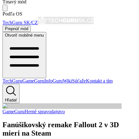
Tmavý mód
Podľa OS
TechGuru SK/CZ
Prepnúť mód
Otvoriť mobilné menu
TechGuru
GameGuru
InfoGuru
Wiki
Súťaže
Kontakt a tím
Hľadať
GameGuru
Herné spravodajstvo
Fanúšikovský remake Fallout 2 v 3D
mieri na Steam