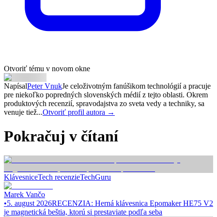
Otvoriť tému v novom okne
Napísal
Peter Vnuk
Je celoživotným fanúšikom technológií a pracuje
pre niekoľko popredných slovenských médií z tejto oblasti. Okrem
produktových recenzií, spravodajstva zo sveta vedy a techniky, sa
venuje tiež...
Otvoriť profil autora →
Pokračuj v čítaní
Klávesnice
Tech recenzie
TechGuru
Marek Vančo
•
5. august 2026
RECENZIA: Herná klávesnica Epomaker HE75 V2
je magnetická beštia, ktorú si prestaviate podľa seba