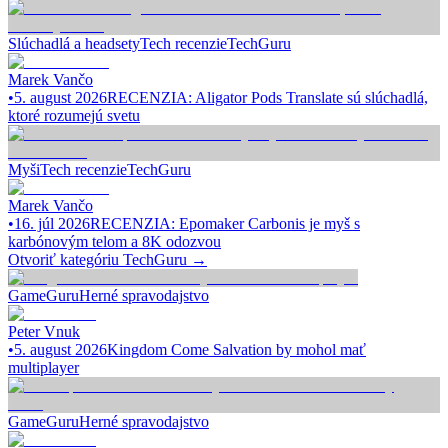
Slúchadlá a headsety
Tech recenzie
TechGuru
Marek Vančo
•
5. august 2026
RECENZIA: Aligator Pods Translate sú slúchadlá,
ktoré rozumejú svetu
Myši
Tech recenzie
TechGuru
Marek Vančo
•
16. júl 2026
RECENZIA: Epomaker Carbonis je myš s
karbónovým telom a 8K odozvou
Otvoriť kategóriu
TechGuru
→
GameGuru
Herné spravodajstvo
Peter Vnuk
•
5. august 2026
Kingdom Come Salvation by mohol mať
multiplayer
GameGuru
Herné spravodajstvo