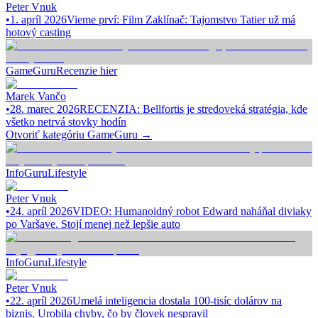
Peter Vnuk
•
1. apríl 2026
Vieme prví: Film Zaklínač: Tajomstvo Tatier už má
hotový casting
GameGuru
Recenzie hier
Marek Vančo
•
28. marec 2026
RECENZIA: Bellfortis je stredoveká stratégia, kde
všetko netrvá stovky hodín
Otvoriť kategóriu
GameGuru
→
InfoGuru
Lifestyle
Peter Vnuk
•
24. apríl 2026
VIDEO: Humanoidný robot Edward naháňal diviaky
po Varšave. Stojí menej než lepšie auto
InfoGuru
Lifestyle
Peter Vnuk
•
22. apríl 2026
Umelá inteligencia dostala 100-tisíc dolárov na
biznis. Urobila chyby, čo by človek nespravil