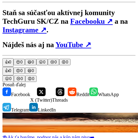
Staň sa súčasťou aktívnej komunity
TechGuru SK/CZ na
Facebooku
↗
a na
Instagrame
↗
.
Nájdeš nás aj na
YouTube
↗
👍
0
😍
0
😆
0
😮
0
😢
0
😡
0
👍
0
😍
0
😆
0
😮
0
😢
0
😡
0
Posuň ďalej
Facebook
Reddit
WhatsApp
X (Twitter)
Threads
Telegram
LinkedIn
🍻
Ak ťa bavíme, podpor nás a kúp nám pivo
➡️