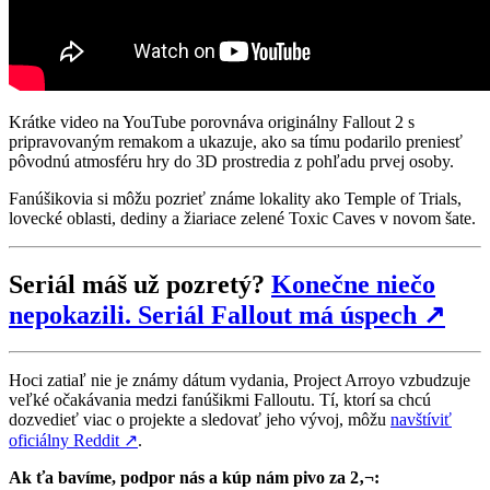
Krátke video na YouTube porovnáva originálny Fallout 2 s
pripravovaným remakom a ukazuje, ako sa tímu podarilo preniesť
pôvodnú atmosféru hry do 3D prostredia z pohľadu prvej osoby.
Fanúšikovia si môžu pozrieť známe lokality ako Temple of Trials,
lovecké oblasti, dediny a žiariace zelené Toxic Caves v novom šate.
Seriál máš už pozretý?
Konečne niečo
nepokazili. Seriál Fallout má úspech
↗
Hoci zatiaľ nie je známy dátum vydania, Project Arroyo vzbudzuje
veľké očakávania medzi fanúšikmi Falloutu. Tí, ktorí sa chcú
dozvedieť viac o projekte a sledovať jeho vývoj, môžu
navštíviť
oficiálny Reddit
↗
.
Ak ťa bavíme, podpor nás a kúp nám pivo za 2‚¬: