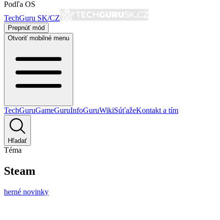
Podľa OS
TechGuru SK/CZ
Prepnúť mód
Otvoriť mobilné menu
TechGuru
GameGuru
InfoGuru
Wiki
Súťaže
Kontakt a tím
Hľadať
Téma
Steam
herné novinky