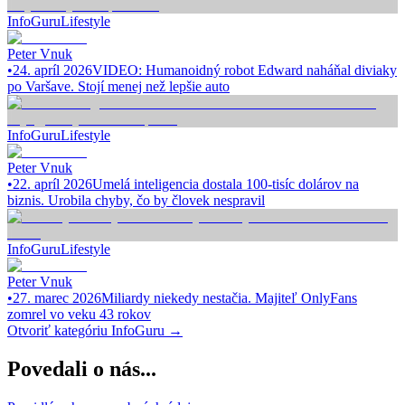
InfoGuru
Lifestyle
Peter Vnuk
•
24. apríl 2026
VIDEO: Humanoidný robot Edward naháňal diviaky
po Varšave. Stojí menej než lepšie auto
InfoGuru
Lifestyle
Peter Vnuk
•
22. apríl 2026
Umelá inteligencia dostala 100-tisíc dolárov na
biznis. Urobila chyby, čo by človek nespravil
InfoGuru
Lifestyle
Peter Vnuk
•
27. marec 2026
Miliardy niekedy nestačia. Majiteľ OnlyFans
zomrel vo veku 43 rokov
Otvoriť kategóriu
InfoGuru
→
Povedali o nás...