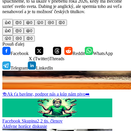
spláchneme, to sa ukáže v priebehu roka 2026, kedy má Become
uzrieť svetlo sveta. Dabing je anglický, ale spermia toho asi veľa
nenahovorí a je tu možnosť českých titulkov.
👍
0
😍
0
😆
0
😮
0
😢
0
😡
0
👍
0
😍
0
😆
0
😮
0
😢
0
😡
0
Posuň ďalej
Facebook
Reddit
WhatsApp
X (Twitter)
Threads
Telegram
LinkedIn
🍻
Ak ťa bavíme, podpor nás a kúp nám pivo
➡️
Facebook Skupina
2,2 tis.
členov
Aktívne horúce diskusie