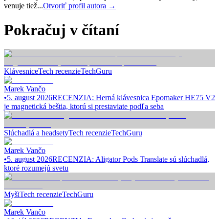
venuje tiež...
Otvoriť profil autora →
Pokračuj v čítaní
Klávesnice
Tech recenzie
TechGuru
Marek Vančo
•
5. august 2026
RECENZIA: Herná klávesnica Epomaker HE75 V2
je magnetická beštia, ktorú si prestaviate podľa seba
Slúchadlá a headsety
Tech recenzie
TechGuru
Marek Vančo
•
5. august 2026
RECENZIA: Aligator Pods Translate sú slúchadlá,
ktoré rozumejú svetu
Myši
Tech recenzie
TechGuru
Marek Vančo