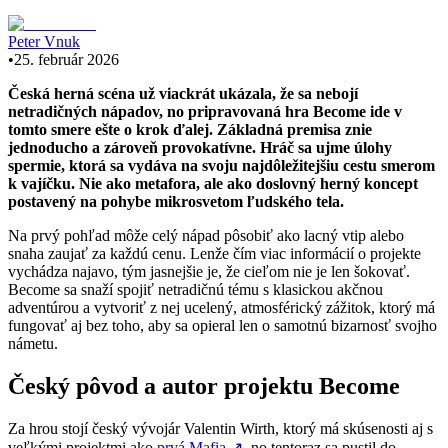
Peter Vnuk
•
25. február 2026
Česká herná scéna už viackrát ukázala, že sa nebojí
netradičných nápadov, no pripravovaná hra Become ide v
tomto smere ešte o krok ďalej. Základná premisa znie
jednoducho a zároveň provokatívne. Hráč sa ujme úlohy
spermie, ktorá sa vydáva na svoju najdôležitejšiu cestu smerom
k vajíčku. Nie ako metafora, ale ako doslovný herný koncept
postavený na pohybe mikrosvetom ľudského tela.
Na prvý pohľad môže celý nápad pôsobiť ako lacný vtip alebo
snaha zaujať za každú cenu. Lenže čím viac informácií o projekte
vychádza najavo, tým jasnejšie je, že cieľom nie je len šokovať.
Become sa snaží spojiť netradičnú tému s klasickou akčnou
adventúrou a vytvoriť z nej ucelený, atmosférický zážitok, ktorý má
fungovať aj bez toho, aby sa opieral len o samotnú bizarnosť svojho
námetu.
Český pôvod a autor projektu Become
Za hrou stojí český vývojár Valentin Wirth, ktorý má skúsenosti aj s
veľkými projektmi ako
prvá Mafia
↗
, no tentoraz sa pustil do