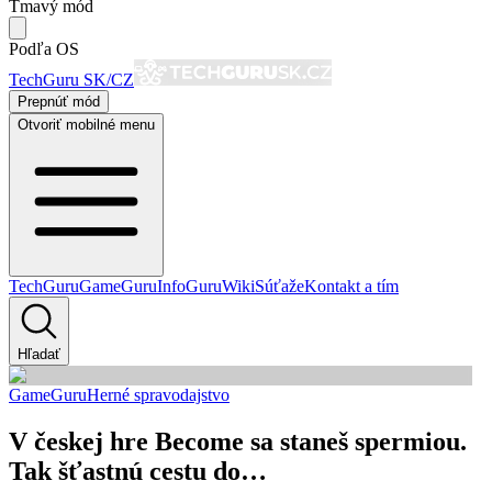
Tmavý mód
Podľa OS
TechGuru SK/CZ
Prepnúť mód
Otvoriť mobilné menu
TechGuru
GameGuru
InfoGuru
Wiki
Súťaže
Kontakt a tím
Hľadať
GameGuru
Herné spravodajstvo
V českej hre Become sa staneš spermiou.
Tak šťastnú cestu do…