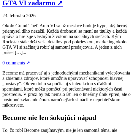
GTA VI zadarmo
↗
23. februára 2026
Okolo Grand Theft Auto VI sa už mesiace buduje hype, aký herný
priemysel dlho nezažil. Každá drobnosť sa mení na titulky a každá
správa o hre žije vlastným životom na sociálnych sieťach. Kým
Rockstar stále drží veľa detailov pod pokrievkou, marketing okolo
GTA VI si začínajú robiť aj samotní predajcovia. A jeden z nich
prišiel […]...
0 comments
↗
Become má pracovať aj s jednoduchými mechanikami vylepšovania
a zbierania zdrojov, ktoré umožnia upravovať schopnosti hlavnej
„postavy“. Okrem toho sa počíta aj s interakciou s ďalšími
spermiami, ktoré môžu pomôcť pri prekonávaní niektorých častí
prostredia. V praxi by tak nemalo ísť len o lineárny únik vpred, ale o
postupné zvládanie čoraz náročnejších situácií v nepriateľskom
mikrosvete.
Become nie len šokujúci nápad
To, čo robí Become zaujímavým, nie je len samotná téma, ale