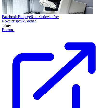
Facebook Fanpage
6 tis.
sledovateľov
Nové príspevky denne
Témy
Become