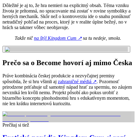
Dôležité je aj to, že hra nemieri na explicitný obsah. Téma vzniku
života je prítomná, no spracovanie má zostať v rovine symboliky a
herných mechaník. Skôr než o kontroverziu ide o snahu ponúknuť
netradičný pohľad na proces, ktorý je v realite úplne bežný, no v
hrách sa takmer vôbec neobjavuje.
Takže nič
na štýl Kingdom Cum
↗
sa tu nedeje, smola.
Prečo sa o Become hovorí aj mimo Česka
Práve kombinácia českej produkcie a nezvyčajnej premisy
spôsobila, že si hru všimli aj
zahraničné médiá
↗
. Pozornosť
prirodzene priťahuje už samotný nápad hrať za spermiu, no záujem
nevzniká len kvôli nemu. Projekt pôsobí ako pokus urobiť z
bizarného konceptu plnohodnotnú hru s edukatívnym momentom,
nie len krátku internetovú kuriozitu.
Prečítaj si tiež