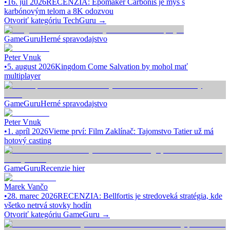
•
16. júl 2026
RECENZIA: Epomaker Carbonis je myš s
karbónovým telom a 8K odozvou
Otvoriť kategóriu
TechGuru
→
GameGuru
Herné spravodajstvo
Peter Vnuk
•
5. august 2026
Kingdom Come Salvation by mohol mať
multiplayer
GameGuru
Herné spravodajstvo
Peter Vnuk
•
1. apríl 2026
Vieme prví: Film Zaklínač: Tajomstvo Tatier už má
hotový casting
GameGuru
Recenzie hier
Marek Vančo
•
28. marec 2026
RECENZIA: Bellfortis je stredoveká stratégia, kde
všetko netrvá stovky hodín
Otvoriť kategóriu
GameGuru
→