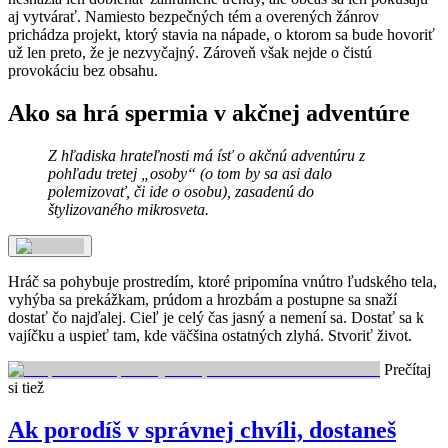
aj vytvárať. Namiesto bezpečných tém a overených žánrov
prichádza projekt, ktorý stavia na nápade, o ktorom sa bude hovoriť
už len preto, že je nezvyčajný. Zároveň však nejde o čistú
provokáciu bez obsahu.
Ako sa hrá spermia v akčnej adventúre
Z hľadiska hrateľnosti má ísť o akčnú adventúru z
pohľadu tretej „osoby“ (o tom by sa asi dalo
polemizovať, či ide o osobu), zasadenú do
štylizovaného mikrosveta.
Hráč sa pohybuje prostredím, ktoré pripomína vnútro ľudského tela,
vyhýba sa prekážkam, prúdom a hrozbám a postupne sa snaží
dostať čo najďalej. Cieľ je celý čas jasný a nemení sa. Dostať sa k
vajíčku a uspieť tam, kde väčšina ostatných zlyhá. Stvoriť život.
Prečítaj
si tiež
Ak porodíš v správnej chvíli, dostaneš