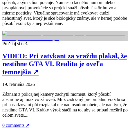
spôsob, akým s ňou pracuje. Namiesto lacného humoru alebo
prvoplánovej provokácie sa projekt snaží pôsobiť skôr hravo a
mierne poeticky. Vizuálne spracovanie má evokovať cudzí,
nehostinný svet, ktorý je síce biologicky známy, ale v hernej podobe
pôsobí exoticky a nepreskúmane.
Prečítaj si tiež
VIDEO: Pri zatýkaní za vraždu plakal, že
nestihne GTA VI. Realita je oveľa
temnejšia
↗
19. februára 2026
Záznam z policajnej kamery zachytil moment, ktorý pôsobí
absurdne aj mrazivo zároveň. Muž zadržaný pre brutálnu vraždu sa
pri nasadzovaní pút rozplakal nie nad osudom obete, ale nad tým, že
nestihne GTA VI. Krátky výrok stačil na to, aby sa prípad rozšíril po
celom svete....
0 comments
↗