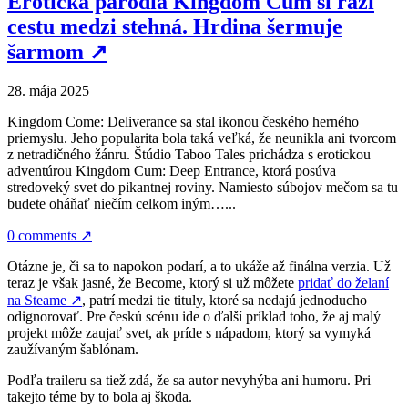
Erotická paródia Kingdom Cum si razí
cestu medzi stehná. Hrdina šermuje
šarmom
↗
28. mája 2025
Kingdom Come: Deliverance sa stal ikonou českého herného
priemyslu. Jeho popularita bola taká veľká, že neunikla ani tvorcom
z netradičného žánru. Štúdio Taboo Tales prichádza s erotickou
adventúrou Kingdom Cum: Deep Entrance, ktorá posúva
stredoveký svet do pikantnej roviny. Namiesto súbojov mečom sa tu
budete oháňať niečím celkom iným…...
0 comments
↗
Otázne je, či sa to napokon podarí, a to ukáže až finálna verzia. Už
teraz je však jasné, že Become, ktorý si už môžete
pridať do želaní
na Steame
↗
, patrí medzi tie tituly, ktoré sa nedajú jednoducho
odignorovať. Pre českú scénu ide o ďalší príklad toho, že aj malý
projekt môže zaujať svet, ak príde s nápadom, ktorý sa vymyká
zaužívaným šablónam.
Podľa traileru sa tiež zdá, že sa autor nevyhýba ani humoru. Pri
takejto téme by to bola aj škoda.