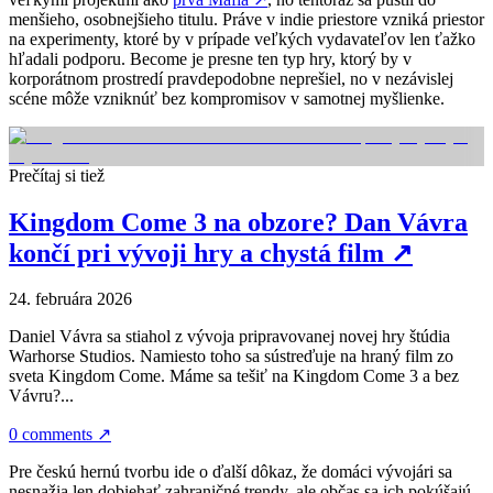
menšieho, osobnejšieho titulu. Práve v indie priestore vzniká priestor
na experimenty, ktoré by v prípade veľkých vydavateľov len ťažko
hľadali podporu. Become je presne ten typ hry, ktorý by v
korporátnom prostredí pravdepodobne neprešiel, no v nezávislej
scéne môže vzniknúť bez kompromisov v samotnej myšlienke.
Prečítaj si tiež
Kingdom Come 3 na obzore? Dan Vávra
končí pri vývoji hry a chystá film
↗
24. februára 2026
Daniel Vávra sa stiahol z vývoja pripravovanej novej hry štúdia
Warhorse Studios. Namiesto toho sa sústreďuje na hraný film zo
sveta Kingdom Come. Máme sa tešiť na Kingdom Come 3 a bez
Vávru?...
0 comments
↗
Pre českú hernú tvorbu ide o ďalší dôkaz, že domáci vývojári sa
nesnažia len dobiehať zahraničné trendy, ale občas sa ich pokúšajú