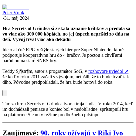
Peter Vnuk
•
31. máj 2024
Hra Secrets of Grindea si získala uznanie kritikov a predala sa
vo viac ako 300 000 kópiách, no jej úspech neprišiel zo dňa na
deň. Vývoj trval viac ako dekádu
Ide o akčné RPG v štýle starých hier pre Super Nintendo, ktoré
podporuje kooperatívnu hru do 4 hráčov. Je poctou a chvíľami
paródiou na staré SNES hry.
Teddy Sj¶str¶m, autor a programátor SoG, v
rozhovore uviedol
↗
,
že keď v roku 2011 začali s vývojom, netušili, že to bude trvať tak
dlho. Pôvodne predpokladali, že hra bude hotová do roka.
Tím za hrou Secrets of Grindea tvoria traja ľudia. V roku 2014, keď
im dochádzali peniaze a koniec bol v nedohľadne, sprístupnili hru
na platforme Steam v režime predbežného prístupu.
Zaujímavé:
90. roky ožívajú v Riki Ivo