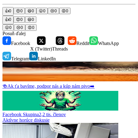
👍
0
😍
0
😆
0
😮
0
😢
0
😡
0
👍
0
😍
0
😆
0
😮
0
😢
0
😡
0
Posuň ďalej
Facebook
Reddit
WhatsApp
X (Twitter)
Threads
Telegram
LinkedIn
🍻
Ak ťa bavíme, podpor nás a kúp nám pivo
➡️
Facebook Skupina
2,2 tis.
členov
Aktívne horúce diskusie