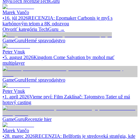
Myši
Tech recenzie
TechGuru
Marek Vančo
•
16. júl 2026
RECENZIA: Epomaker Carbonis je myš s
karbónovým telom a 8K odozvou
Otvoriť kategóriu
TechGuru
→
GameGuru
Herné spravodajstvo
Peter Vnuk
•
5. august 2026
Kingdom Come Salvation by mohol mať
multiplayer
GameGuru
Herné spravodajstvo
Peter Vnuk
•
1. apríl 2026
Vieme prví: Film Zaklínač: Tajomstvo Tatier už má
hotový casting
GameGuru
Recenzie hier
Marek Vančo
•
28. marec 2026
RECENZIA: Bellfortis je stredoveká stratégia, kde