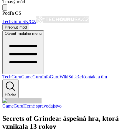
Tmavý mód
Podľa OS
TechGuru SK/CZ
Prepnúť mód
Otvoriť mobilné menu
TechGuru
GameGuru
InfoGuru
Wiki
Súťaže
Kontakt a tím
Hľadať
GameGuru
Herné spravodajstvo
Secrets of Grindea: áspešná hra, ktorá
vznikala 13 rokov