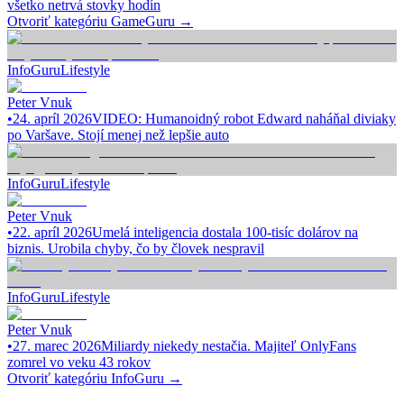
všetko netrvá stovky hodín
Otvoriť kategóriu
GameGuru
→
InfoGuru
Lifestyle
Peter Vnuk
•
24. apríl 2026
VIDEO: Humanoidný robot Edward naháňal diviaky
po Varšave. Stojí menej než lepšie auto
InfoGuru
Lifestyle
Peter Vnuk
•
22. apríl 2026
Umelá inteligencia dostala 100-tisíc dolárov na
biznis. Urobila chyby, čo by človek nespravil
InfoGuru
Lifestyle
Peter Vnuk
•
27. marec 2026
Miliardy niekedy nestačia. Majiteľ OnlyFans
zomrel vo veku 43 rokov
Otvoriť kategóriu
InfoGuru
→