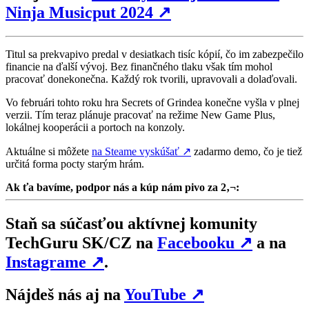
Ninja Musicput 2024
↗
Titul sa prekvapivo predal v desiatkach tisíc kópií, čo im zabezpečilo
financie na ďalší vývoj. Bez finančného tlaku však tím mohol
pracovať donekonečna. Každý rok tvorili, upravovali a dolaďovali.
Vo februári tohto roku hra Secrets of Grindea konečne vyšla v plnej
verzii. Tím teraz plánuje pracovať na režime New Game Plus,
lokálnej kooperácii a portoch na konzoly.
Aktuálne si môžete
na Steame vyskúšať
↗
zadarmo demo, čo je tiež
určitá forma pocty starým hrám.
Ak ťa bavíme, podpor nás a kúp nám pivo za 2‚¬:
Staň sa súčasťou aktívnej komunity
TechGuru SK/CZ na
Facebooku
↗
a na
Instagrame
↗
.
Nájdeš nás aj na
YouTube
↗