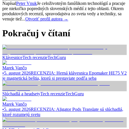
Napísal
Peter Vnuk
Je celoživotným fanúšikom technológií a pracuje
pre niekoľko popredných slovenských médií z tejto oblasti. Okrem
produktových recenzií, spravodajstva zo sveta vedy a techniky, sa
venuje tiež...
Otvoriť profil autora →
Pokračuj v čítaní
Klávesnice
Tech recenzie
TechGuru
Marek Vančo
•
5. august 2026
RECENZIA: Herná klávesnica Epomaker HE75 V2
je magnetická beštia, ktorú si prestaviate podľa seba
Slúchadlá a headsety
Tech recenzie
TechGuru
Marek Vančo
•
5. august 2026
RECENZIA: Aligator Pods Translate sú slúchadlá,
ktoré rozumejú svetu