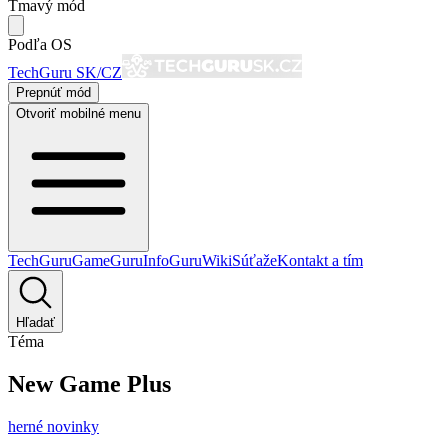
Tmavý mód
Podľa OS
TechGuru SK/CZ
Prepnúť mód
Otvoriť mobilné menu
TechGuru
GameGuru
InfoGuru
Wiki
Súťaže
Kontakt a tím
Hľadať
Téma
New Game Plus
herné novinky