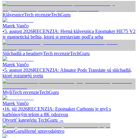
Klávesnice
Tech recenzie
TechGuru
Marek Vančo
•
5. august 2026
RECENZIA: Herná klávesnica Epomaker HE75 V2
je magnetická beštia, ktorú si prestaviate podľa seba
Slúchadlá a headsety
Tech recenzie
TechGuru
Marek Vančo
•
5. august 2026
RECENZIA: Aligator Pods Translate sú slúchadlá,
ktoré rozumejú svetu
Myši
Tech recenzie
TechGuru
Marek Vančo
•
16. júl 2026
RECENZIA: Epomaker Carbonis je myš s
karbónovým telom a 8K odozvou
Otvoriť kategóriu
TechGuru
→
GameGuru
Herné spravodajstvo