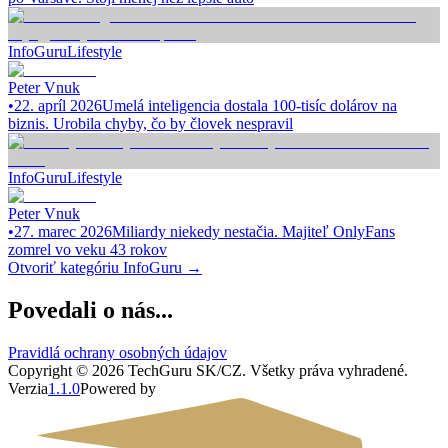
InfoGuru
Lifestyle
Peter Vnuk
•
22. apríl 2026
Umelá inteligencia dostala 100-tisíc dolárov na
biznis. Urobila chyby, čo by človek nespravil
InfoGuru
Lifestyle
Peter Vnuk
•
27. marec 2026
Miliardy niekedy nestačia. Majiteľ OnlyFans
zomrel vo veku 43 rokov
Otvoriť kategóriu
InfoGuru
→
Povedali o nás...
Pravidlá ochrany osobných údajov
Copyright ©
2026
TechGuru SK/CZ
. Všetky práva vyhradené.
Verzia
1.1.0
Powered by