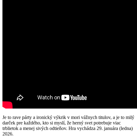
Je to rave párty a ironický výkrik v mori vážnych titulov, a je to milý
darček pre každého, kto si myslí, že herný svet potrebuje viac
trblietok a menej sivých odtieňov. Hra vychádza 29. januára (ledna)
2026.