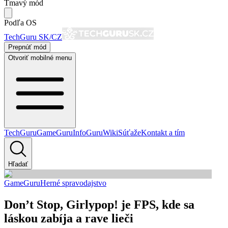
Tmavý mód
Podľa OS
TechGuru SK/CZ
Prepnúť mód
Otvoriť mobilné menu
TechGuru
GameGuru
InfoGuru
Wiki
Súťaže
Kontakt a tím
Hľadať
GameGuru
Herné spravodajstvo
Don’t Stop, Girlypop! je FPS, kde sa
láskou zabíja a rave lieči