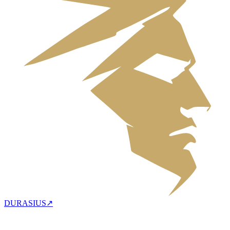
DURASIUS
↗