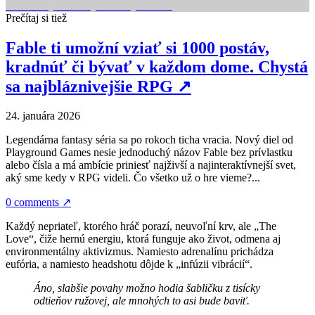
Prečítaj si tiež
Fable ti umožní vziať si 1000 postáv,
kradnúť či bývať v každom dome. Chystá
sa najbláznivejšie RPG
↗
24. januára 2026
Legendárna fantasy séria sa po rokoch ticha vracia. Nový diel od
Playground Games nesie jednoduchý názov Fable bez prívlastku
alebo čísla a má ambície priniesť najživší a najinteraktívnejší svet,
aký sme kedy v RPG videli. Čo všetko už o hre vieme?...
0 comments
↗
Každý nepriateľ, ktorého hráč porazí, neuvoľní krv, ale „The
Love“, čiže hernú energiu, ktorá funguje ako život, odmena aj
environmentálny aktivizmus. Namiesto adrenalínu prichádza
eufória, a namiesto headshotu dôjde k „infúzii vibrácií“.
Áno, slabšie povahy možno hodia šabličku z tisícky
odtieňov ružovej, ale mnohých to asi bude baviť.