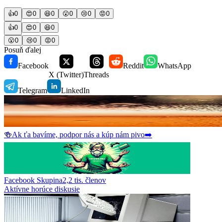
👍
0
😍
0
😆
0
😮
0
😢
0
😡
0
👍
0
😍
0
😆
0
😮
0
😢
0
😡
0
Posuň ďalej
Facebook
Reddit
WhatsApp
X (Twitter)
Threads
Telegram
LinkedIn
🍻
Ak ťa bavíme, podpor nás a kúp nám pivo
➡️
Facebook Skupina
2,2 tis.
členov
Aktívne horúce diskusie