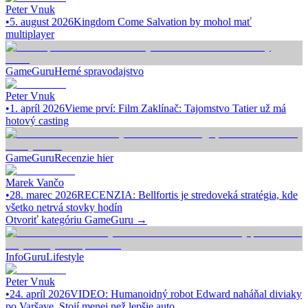
Peter Vnuk
•
5. august 2026
Kingdom Come Salvation by mohol mať
multiplayer
GameGuru
Herné spravodajstvo
Peter Vnuk
•
1. apríl 2026
Vieme prví: Film Zaklínač: Tajomstvo Tatier už má
hotový casting
GameGuru
Recenzie hier
Marek Vančo
•
28. marec 2026
RECENZIA: Bellfortis je stredoveká stratégia, kde
všetko netrvá stovky hodín
Otvoriť kategóriu
GameGuru
→
InfoGuru
Lifestyle
Peter Vnuk
•
24. apríl 2026
VIDEO: Humanoidný robot Edward naháňal diviaky
po Varšave. Stojí menej než lepšie auto