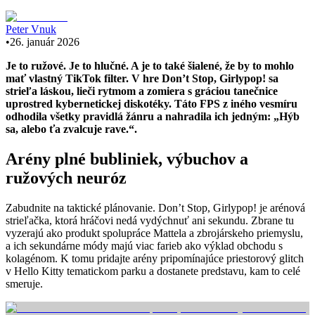
Peter Vnuk
•
26. január 2026
Je to ružové. Je to hlučné. A je to také šialené, že by to mohlo
mať vlastný TikTok filter. V hre Don’t Stop, Girlypop! sa
strieľa láskou, lieči rytmom a zomiera s gráciou tanečnice
uprostred kybernetickej diskotéky. Táto FPS z iného vesmíru
odhodila všetky pravidlá žánru a nahradila ich jedným: „Hýb
sa, alebo ťa zvalcuje rave.“.
Arény plné bubliniek, výbuchov a
ružových neuróz
Zabudnite na taktické plánovanie. Don’t Stop, Girlypop! je arénová
strieľačka, ktorá hráčovi nedá vydýchnuť ani sekundu. Zbrane tu
vyzerajú ako produkt spolupráce Mattela a zbrojárskeho priemyslu,
a ich sekundárne módy majú viac farieb ako výklad obchodu s
kolagénom. K tomu pridajte arény pripomínajúce priestorový glitch
v Hello Kitty tematickom parku a dostanete predstavu, kam to celé
smeruje.