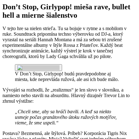
Don’t Stop, Girlypop! mieša rave, bullet
hell a mierne šialenstvo
V tejto hre sa nielen strieľa. Tu sa bojuje v rytme a s mobilom v
ruke. Soundtrack pripomína techno výberovku od DJ-a, ktorý
vyrastal na seriáli Hannah Montana a má za sebou tri zrušené
experimentálne albumy v štýle Rossa z Priateľov. Každý beat
synchronizuje animácie, každý výstrel je krok v tanečnej
choreografii, ktorú by Lady Gaga schválila už po pilote.
V Don’t Stop, Girlypop! budú pravdepodobne aj
miesta, kde neprevláda ružová, ale asi ich bude málo.
Vývojári sa rozhodli, že „realizmus“ je len slovo v slovníku, a
namiesto neho stavili na absurditu. Hlavný dizajnér Trevor Lin to
zhrnul výstižne:
„Chceli sme, aby sa hráči bavili. A keď sa niekto
usmeje počas granátového útoku ružových motýľov,
vieme, že sme uspeli.“
Postava? Bezmenná, ale štýlová. Príbeh? Korporácia Tigris Nix
vysáva lásku z planéty. Misia? Vyliečiť svet jedným výbuchom