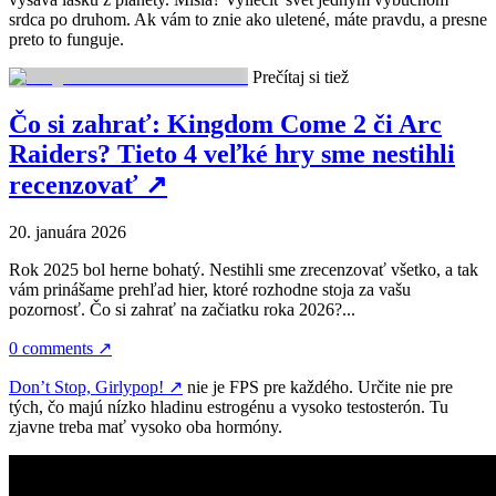
srdca po druhom. Ak vám to znie ako uletené, máte pravdu, a presne
preto to funguje.
Prečítaj si tiež
Čo si zahrať: Kingdom Come 2 či Arc
Raiders? Tieto 4 veľké hry sme nestihli
recenzovať
↗
20. januára 2026
Rok 2025 bol herne bohatý. Nestihli sme zrecenzovať všetko, a tak
vám prinášame prehľad hier, ktoré rozhodne stoja za vašu
pozornosť. Čo si zahrať na začiatku roka 2026?...
0 comments
↗
Don’t Stop, Girlypop!
↗
nie je FPS pre každého. Určite nie pre
tých, čo majú nízko hladinu estrogénu a vysoko testosterón. Tu
zjavne treba mať vysoko oba hormóny.