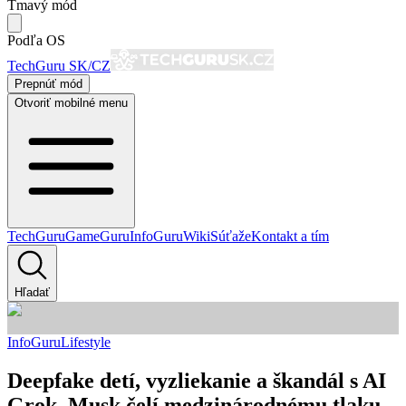
Tmavý mód
Podľa OS
TechGuru SK/CZ
Prepnúť mód
Otvoriť mobilné menu
TechGuru
GameGuru
InfoGuru
Wiki
Súťaže
Kontakt a tím
Hľadať
InfoGuru
Lifestyle
Deepfake detí, vyzliekanie a škandál s AI
Grok. Musk čelí medzinárodnému tlaku