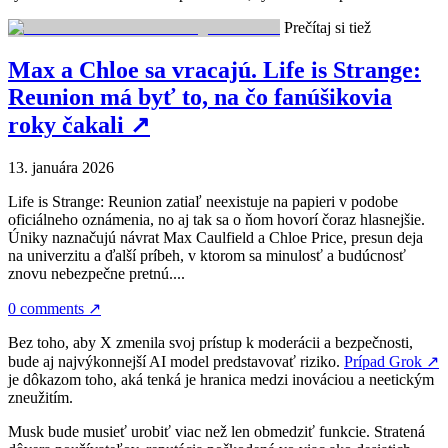
Prečítaj si tiež
Max a Chloe sa vracajú. Life is Strange:
Reunion má byť to, na čo fanúšikovia
roky čakali
↗
13. januára 2026
Life is Strange: Reunion zatiaľ neexistuje na papieri v podobe
oficiálneho oznámenia, no aj tak sa o ňom hovorí čoraz hlasnejšie.
Úniky naznačujú návrat Max Caulfield a Chloe Price, presun deja
na univerzitu a ďalší príbeh, v ktorom sa minulosť a budúcnosť
znovu nebezpečne pretnú....
0 comments
↗
Bez toho, aby X zmenila svoj prístup k moderácii a bezpečnosti,
bude aj najvýkonnejší AI model predstavovať riziko.
Prípad Grok
↗
je dôkazom toho, aká tenká je hranica medzi inováciou a neetickým
zneužitím.
Musk bude musieť urobiť viac než len obmedziť funkcie. Stratená