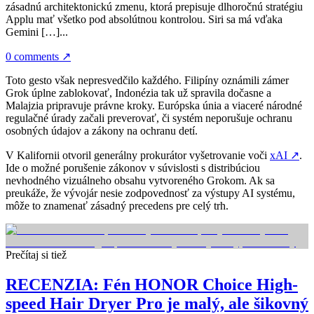
zásadnú architektonickú zmenu, ktorá prepisuje dlhoročnú stratégiu
Applu mať všetko pod absolútnou kontrolou. Siri sa má vďaka
Gemini […]...
0 comments
↗
Toto gesto však nepresvedčilo každého. Filipíny oznámili zámer
Grok úplne zablokovať, Indonézia tak už spravila dočasne a
Malajzia pripravuje právne kroky. Európska únia a viaceré národné
regulačné úrady začali preverovať, či systém neporušuje ochranu
osobných údajov a zákony na ochranu detí.
V Kalifornii otvoril generálny prokurátor vyšetrovanie voči
xAI
↗
.
Ide o možné porušenie zákonov v súvislosti s distribúciou
nevhodného vizuálneho obsahu vytvoreného Grokom. Ak sa
preukáže, že vývojár nesie zodpovednosť za výstupy AI systému,
môže to znamenať zásadný precedens pre celý trh.
Prečítaj si tiež
RECENZIA: Fén HONOR Choice High-
speed Hair Dryer Pro je malý, ale šikovný