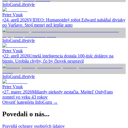
InfoGuru
Lifestyle
Peter Vnuk
•
24. apríl 2026
VIDEO: Humanoidný robot Edward naháňal diviaky
po Varšave. Stojí menej než lepšie auto
InfoGuru
Lifestyle
Peter Vnuk
•
22. apríl 2026
Umelá inteligencia dostala 100-tisíc dolárov na
biznis. Urobila chyby, čo by človek nespravil
InfoGuru
Lifestyle
Peter Vnuk
•
27. marec 2026
Miliardy niekedy nestačia. Majiteľ OnlyFans
zomrel vo veku 43 rokov
Otvoriť kategóriu
InfoGuru
→
Povedali o nás...
Pravidlá ochrany osobných údajov