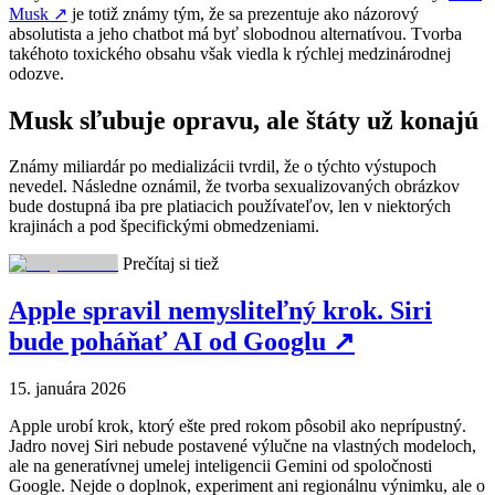
Musk
↗
je totiž známy tým, že sa prezentuje ako názorový
absolutista a jeho chatbot má byť slobodnou alternatívou. Tvorba
takéhoto toxického obsahu však viedla k rýchlej medzinárodnej
odozve.
Musk sľubuje opravu, ale štáty už konajú
Známy miliardár po medializácii tvrdil, že o týchto výstupoch
nevedel. Následne oznámil, že tvorba sexualizovaných obrázkov
bude dostupná iba pre platiacich používateľov, len v niektorých
krajinách a pod špecifickými obmedzeniami.
Prečítaj si tiež
Apple spravil nemysliteľný krok. Siri
bude poháňať AI od Googlu
↗
15. januára 2026
Apple urobí krok, ktorý ešte pred rokom pôsobil ako neprípustný.
Jadro novej Siri nebude postavené výlučne na vlastných modeloch,
ale na generatívnej umelej inteligencii Gemini od spoločnosti
Google. Nejde o doplnok, experiment ani regionálnu výnimku, ale o