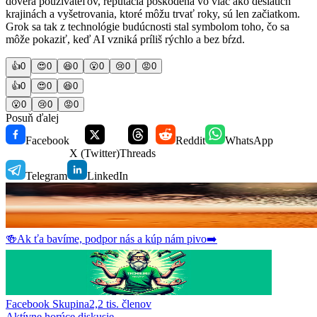
dôvera používateľov, reputácia poškodená vo viac ako desiatich
krajinách a vyšetrovania, ktoré môžu trvať roky, sú len začiatkom.
Grok sa tak z technológie budúcnosti stal symbolom toho, čo sa
môže pokaziť, keď AI vzniká príliš rýchlo a bez bŕzd.
👍
0
😍
0
😆
0
😮
0
😢
0
😡
0
👍
0
😍
0
😆
0
😮
0
😢
0
😡
0
Posuň ďalej
Facebook
Reddit
WhatsApp
X (Twitter)
Threads
Telegram
LinkedIn
🍻
Ak ťa bavíme, podpor nás a kúp nám pivo
➡️
Facebook Skupina
2,2 tis.
členov
Aktívne horúce diskusie