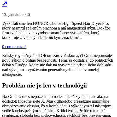
↗
13. januára 2026
Vyskúšali sme fén HONOR Choice High-Speed Hair Dryer Pro,
ktorý nesmrdí spáleným prachom a má magnetickú dýzu. Dokáže
firma známa hlavne výrobou smartfónov vyrobiť fén, ktorý
konkuruje zavedeným kaderníckym značkám?...
0 comments
↗
Britský regulačný úrad Ofcom zároveň skúma, či Grok neporušuje
nový zákon o online bezpečnosti. Téma sa dostala aj do politických
debát v Európe, kde rastie tlak na vytvorenie prísnejšieho dohľadu
nad vývojom a využívaním generatívnych modelov umelej
inteligencie.
Problém nie je len v technológii
Na Grok sa dnes nepozerá ako na technické zlyhanie, ale ako na
dôsledok filozofie siete X. Musk dlhodobo presadzuje minimálne
obmedzovanie obsahu, čo v kombinácii s výkonným AI nástrojom
vedie k nebezpečným situáciám. Kritici tvrdia, že ide o toxickú
symbiózu: sloboda bez zodpovednosti, rýchlosť bez preverovania.