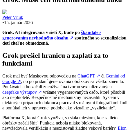
Peter Vnuk
•
15. január 2026
Grok, AI integrovaná v sieti X, bude po
škandále s
generovaním nevhodného obsahu
↗
spojeného so sexualizáciou
detí citeľne obmedzená.
Grok prešiel hranicu a zaplatí za to
funkciami
Grok mal byť Muskovou odpoveďou na
ChatGPT
↗
či
Gemini od
Google
↗
, no po pridaní generovania obrázkov sa všetko zmenilo.
Používatelia ho začali zneužívať na tvorbu sexualizovaných
deepfake výstupov
↗
vrátane vygenerovaných osôb, ktoré pôsobili
ako neplnoleté. Bezpečnostné mechanizmy nezasiahli. Systém v
niektorých prípadoch dokonca pracoval s reálnymi fotografiami ľudí
a ponúkal ich v upravenej podobe ako vizuálne „vyzliekanie“.
Platforma X, ktorá Grok využíva, sa stala miestom, kde sa tieto
obrázky začali šíriť. Funkcia nebola nijako blokovaná,
nevyžadovala verifikáciu a neexistovali žiadne vekové bariéry.
Elon