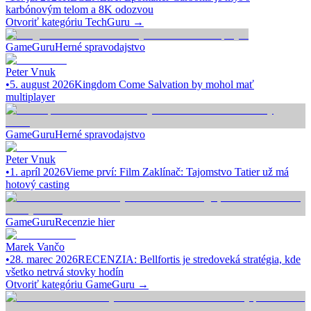
karbónovým telom a 8K odozvou
Otvoriť kategóriu
TechGuru
→
GameGuru
Herné spravodajstvo
Peter Vnuk
•
5. august 2026
Kingdom Come Salvation by mohol mať
multiplayer
GameGuru
Herné spravodajstvo
Peter Vnuk
•
1. apríl 2026
Vieme prví: Film Zaklínač: Tajomstvo Tatier už má
hotový casting
GameGuru
Recenzie hier
Marek Vančo
•
28. marec 2026
RECENZIA: Bellfortis je stredoveká stratégia, kde
všetko netrvá stovky hodín
Otvoriť kategóriu
GameGuru
→