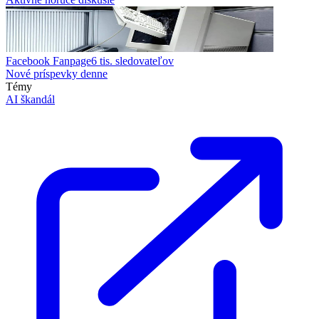
Facebook Fanpage
6 tis.
sledovateľov
Nové príspevky denne
Témy
AI škandál