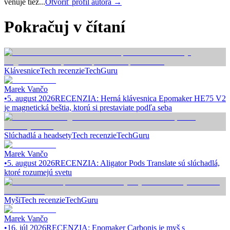
venuje tiež...
Otvoriť profil autora →
Pokračuj v čítaní
Klávesnice
Tech recenzie
TechGuru
Marek Vančo
•
5. august 2026
RECENZIA: Herná klávesnica Epomaker HE75 V2
je magnetická beštia, ktorú si prestaviate podľa seba
Slúchadlá a headsety
Tech recenzie
TechGuru
Marek Vančo
•
5. august 2026
RECENZIA: Aligator Pods Translate sú slúchadlá,
ktoré rozumejú svetu
Myši
Tech recenzie
TechGuru
Marek Vančo
•
16. júl 2026
RECENZIA: Epomaker Carbonis je myš s