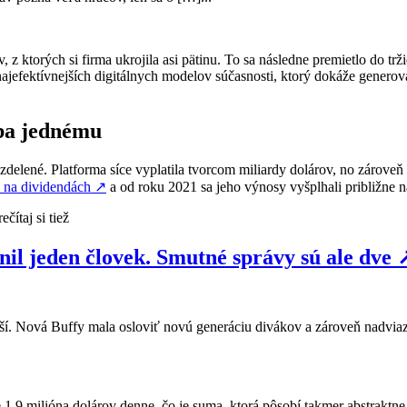
, z ktorých si firma ukrojila asi pätinu. To sa následne premietlo do trž
najefektívnejších digitálnych modelov súčasnosti, ktorý dokáže generov
ába jednému
zdelené. Platforma síce vyplatila tvorcom miliardy dolárov, no zároveň
 na dividendách
↗
a od roku 2021 sa jeho výnosy vyšplhali približne na
ečítaj si tiež
il jeden človek. Smutné správy sú ale dve
 ruší. Nová Buffy mala osloviť novú generáciu divákov a zároveň nadvia
 1,9 milióna dolárov denne, čo je suma, ktorá pôsobí takmer abstraktne. 