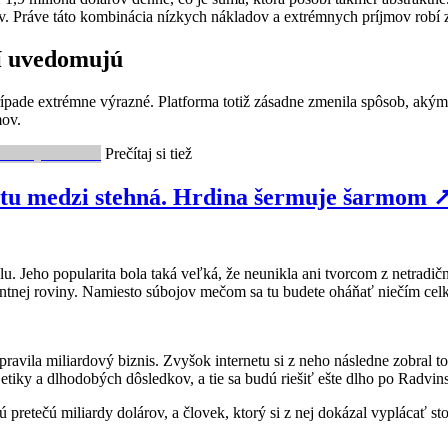
 Práve táto kombinácia nízkych nákladov a extrémnych príjmov robí z
hí uvedomujú
pade extrémne výrazné. Platforma totiž zásadne zmenila spôsob, akým s
mov.
Prečítaj si tiež
stu medzi stehná. Hrdina šermuje šarmom
 Jeho popularita bola taká veľká, že neunikla ani tvorcom z netradič
ntnej roviny. Namiesto súbojov mečom sa tu budete oháňať niečím ce
ravila miliardový biznis. Zvyšok internetu si z neho následne zobral t
 etiky a dlhodobých dôsledkov, a tie sa budú riešiť ešte dlho po Radvin
orú pretečú miliardy dolárov, a človek, ktorý si z nej dokázal vyplácať s