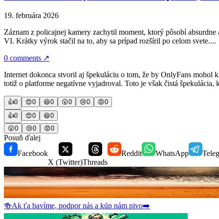
19. februára 2026
Záznam z policajnej kamery zachytil moment, ktorý pôsobí absurdne a
VI. Krátky výrok stačil na to, aby sa prípad rozšíril po celom svete....
0 comments
↗
Internet dokonca stvoril aj špekuláciu o tom, že by OnlyFans mohol k
totiž o platforme negatívne vyjadroval. Toto je však čistá špekuláci
👍
0
😍
0
😆
0
😮
0
😢
0
😡
0
👍
0
😍
0
😆
0
😮
0
😢
0
😡
0
Posuň ďalej
Facebook
Reddit
WhatsApp
Tele
X (Twitter)
Threads
🍻
Ak ťa bavíme, podpor nás a kúp nám pivo
➡️