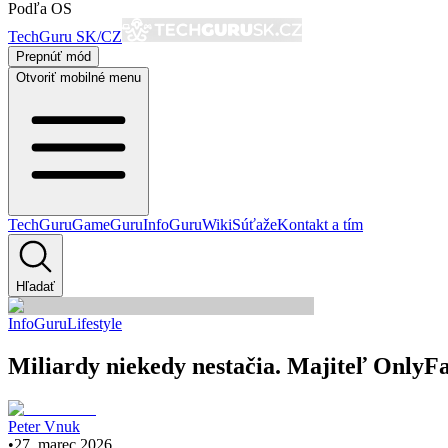
Podľa OS
TechGuru SK/CZ
Prepnúť mód
Otvoriť mobilné menu
TechGuru
GameGuru
InfoGuru
Wiki
Súťaže
Kontakt a tím
Hľadať
InfoGuru
Lifestyle
Miliardy niekedy nestačia. Majiteľ OnlyF
Peter Vnuk
•
27. marec 2026