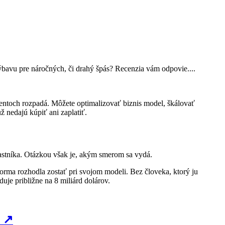
bavu pre náročných, či drahý špás? Recenzia vám odpovie....
momentoch rozpadá. Môžete optimalizovať biznis model, škálovať
ž nedajú kúpiť ani zaplatiť.
lastníka. Otázkou však je, akým smerom sa vydá.
orma rozhodla zostať pri svojom modeli. Bez človeka, ktorý ju
uje približne na 8 miliárd dolárov.
↗