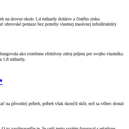
ieb na úrovni okolo 1,4 miliardy dolárov a čistého zisku
ať obrovské peniaze bez potreby vlastnej masívnej infraštruktúry
 fungovala ako extrémne efektívny zdroj príjmu pre svojho vlastníka.
 1,8 miliardy.
↗
zať na pôvodný príbeh, príbeh však skončil skôr, než sa vôbec dostal
O to zaujímavejšie je, že celý tento systém fungoval s relatívne