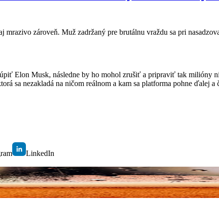
j mrazivo zároveň. Muž zadržaný pre brutálnu vraždu sa pri nasadzova
úpiť Elon Musk, následne by ho mohol zrušiť a pripraviť tak milióny n
a, ktorá sa nezakladá na ničom reálnom a kam sa platforma pohne ďalej a
gram
LinkedIn