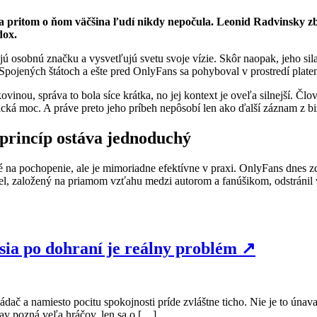
a pritom o ňom väčšina ľudí nikdy nepočula. Leonid Radvinsky zbo
dox.
jú osobnú značku a vysvetľujú svetu svoje vízie. Skôr naopak, jeho sil
 Spojených štátoch a ešte pred OnlyFans sa pohyboval v prostredí plate
nou, správa to bola síce krátka, no jej kontext je oveľa silnejší. Člov
ogická moc. A práve preto jeho príbeh nepôsobí len ako ďalší záznam z bi
 princíp ostáva jednoduchý
é na pochopenie, ale je mimoriadne efektívne v praxi. OnlyFans dnes zd
el, založený na priamom vzťahu medzi autorom a fanúšikom, odstránil 
esia po dohraní je reálny problém
↗
dač a namiesto pocitu spokojnosti príde zvláštne ticho. Nie je to únava 
av pozná veľa hráčov, len sa o […]...