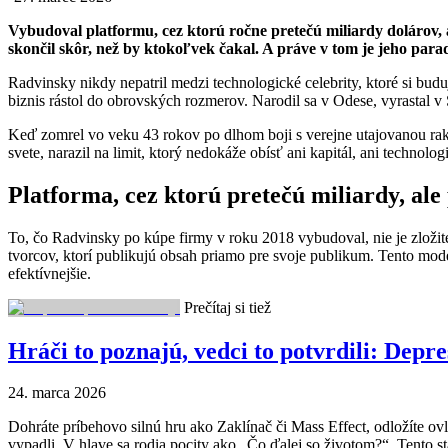
Vybudoval platformu, cez ktorú ročne pretečú miliardy dolárov, 
skončil skôr, než by ktokoľvek čakal. A práve v tom je jeho para
Radvinsky nikdy nepatril medzi technologické celebrity, ktoré si budu
biznis rástol do obrovských rozmerov. Narodil sa v Odese, vyrastal v
Keď zomrel vo veku 43 rokov po dlhom boji s verejne utajovanou rakovi
svete, narazil na limit, ktorý nedokáže obísť ani kapitál, ani technol
Platforma, cez ktorú pretečú miliardy, ale
To, čo Radvinsky po kúpe firmy v roku 2018 vybudoval, nie je zložit
tvorcov, ktorí publikujú obsah priamo pre svoje publikum. Tento mod
efektívnejšie.
Prečítaj si tiež
Hráči to poznajú, vedci to potvrdili: Depr
24. marca 2026
Dohráte príbehovo silnú hru ako Zaklínač či Mass Effect, odložíte ovlá
vypadli. V hlave sa rodia pocity ako „Čo ďalej so životom?“. Tento st