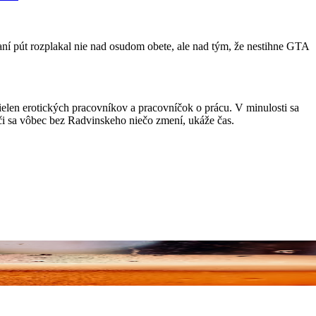
ní pút rozplakal nie nad osudom obete, ale nad tým, že nestihne GTA
ielen erotických pracovníkov a pracovníčok o prácu. V minulosti sa
 či sa vôbec bez Radvinskeho niečo zmení, ukáže čas.