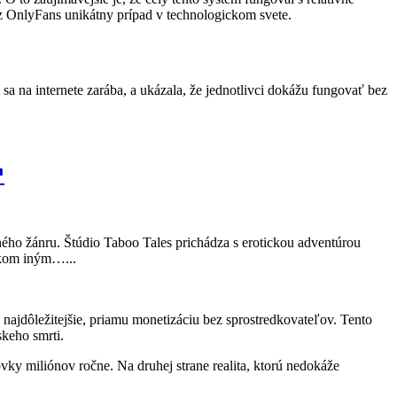
 OnlyFans unikátny prípad v technologickom svete.
a na internete zarába, a ukázala, že jednotlivci dokážu fungovať bez
↗
ného žánru. Štúdio Taboo Tales prichádza s erotickou adventúrou
lkom iným…...
o najdôležitejšie, priamu monetizáciu bez sprostredkovateľov. Tento
skeho smrti.
tovky miliónov ročne. Na druhej strane realita, ktorú nedokáže