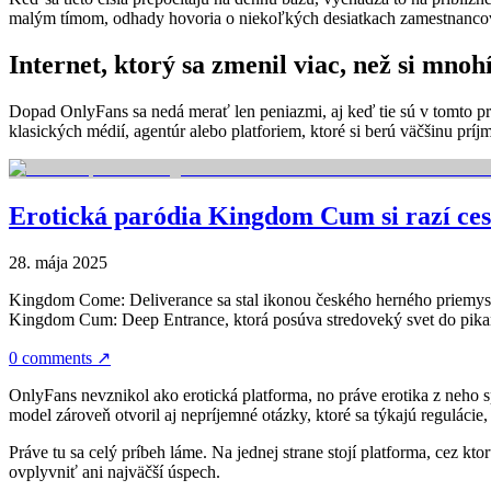
malým tímom, odhady hovoria o niekoľkých desiatkach zamestnancov.
Internet, ktorý sa zmenil viac, než si mno
Dopad OnlyFans sa nedá merať len peniazmi, aj keď tie sú v tomto prí
klasických médií, agentúr alebo platforiem, ktoré si berú väčšinu príj
Erotická paródia Kingdom Cum si razí ce
28. mája 2025
Kingdom Come: Deliverance sa stal ikonou českého herného priemyslu.
Kingdom Cum: Deep Entrance, ktorá posúva stredoveký svet do pika
0 comments
↗
OnlyFans nevznikol ako erotická platforma, no práve erotika z neho sp
model zároveň otvoril aj nepríjemné otázky, ktoré sa týkajú regulácie,
Práve tu sa celý príbeh láme. Na jednej strane stojí platforma, cez kt
ovplyvniť ani najväčší úspech.