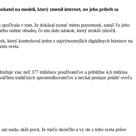
hatol na modeli, ktorý zmenil internet, no jeho príbeh sa
a spočívala v tom, že dokázal zostať mimo pozornosti, zatiaľ čo jeho
ného online obsahu, čo mu dalo náskok, ktorý neskôr zúročil.
ek, ktorý kontroloval jeden z najvýnosnejších digitálnych biznisov na
znis sveta.
ružuje viac než 377 miliónov používateľov a približne 4,6 milióna
väčšinu tradičných sprostredkovateľov a nechal peniaze prúdiť oveľa
ani nuda, skôr pocit, že niečo skončilo a vy ste z toho sveta práve