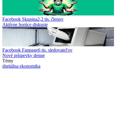
Facebook Skupina
2,2 tis.
členov
Aktívne horúce diskusie
Facebook Fanpage
6 tis.
sledovateľov
Nové príspevky denne
Témy
digitálna ekonomika