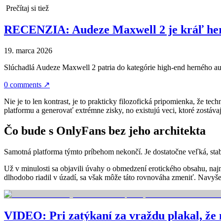
Prečítaj si tiež
RECENZIA: Audeze Maxwell 2 je kráľ hern
19. marca 2026
Slúchadlá Audeze Maxwell 2 patria do kategórie high-end herného au
0 comments
↗
Nie je to len kontrast, je to prakticky filozofická pripomienka, že te
platformu a generovať extrémne zisky, no existujú veci, ktoré zostáva
Čo bude s OnlyFans bez jeho architekta
Samotná platforma týmto príbehom nekončí. Je dostatočne veľká, stab
Už v minulosti sa objavili úvahy o obmedzení erotického obsahu, naj
dlhodobo riadil v úzadí, sa však môže táto rovnováha zmeniť. Navyše 
VIDEO: Pri zatýkaní za vraždu plakal, že 