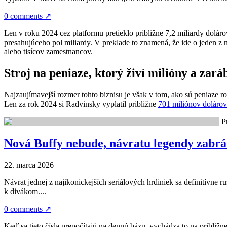
0 comments
↗
Len v roku 2024 cez platformu pretieklo približne 7,2 miliardy dolárov
presahujúceho pol miliardy. V preklade to znamená, že ide o jeden z 
alebo tisícov zamestnancov.
Stroj na peniaze, ktorý živí milióny a zar
Najzaujímavejší rozmer tohto biznisu je však v tom, ako sú peniaze ro
Len za rok 2024 si Radvinsky vyplatil približne
701 miliónov dolárov
Pr
Nová Buffy nebude, návratu legendy zabrán
22. marca 2026
Návrat jednej z najikonickejších seriálových hrdiniek sa definitívne
k divákom....
0 comments
↗
Keď sa tieto čísla prepočítajú na dennú bázu, vychádza to na približne