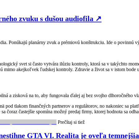
ého zvuku s dušou audiofila
↗
dia. Ponúkajú planárny zvuk a prémiovú konštrukciu. Ide o povinnú vý
chnologický svet si často vytvára ilúziu kontroly, ktorá sa v takýchto 
jú mimo akejkoľvek ľudskej kontroly. Zdravie a život sa v istom bode u
ilná a zisková na to, aby fungovala ďalej aj bez svojho dlhoročného v
mä pod tlakom finančných partnerov a regulátorov, no nakoniec sa platf
sa čoraz častejšie spomína možný predaj firmy, ktorej hodnota sa odhad
Prečítaj si tiež
nestihne GTA VI. Realita je oveľa temnejšia