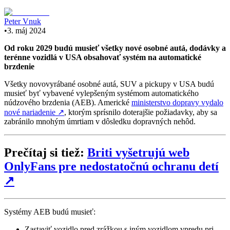
Peter Vnuk
•
3. máj 2024
Od roku 2029 budú musieť všetky nové osobné autá, dodávky a
terénne vozidlá v USA obsahovať systém na automatické
brzdenie
Všetky novovyrábané osobné autá, SUV a pickupy v USA budú
musieť byť vybavené vylepšeným systémom automatického
núdzového brzdenia (AEB). Americké
ministerstvo dopravy vydalo
nové nariadenie
↗
, ktorým sprísnilo doterajšie požiadavky, aby sa
zabránilo mnohým úmrtiam v dôsledku dopravných nehôd.
Prečítaj si tiež:
Briti vyšetrujú web
OnlyFans pre nedostatočnú ochranu detí
↗
Systémy AEB budú musieť:
Zastaviť vozidlo pred zrážkou s iným vozidlom vpredu pri