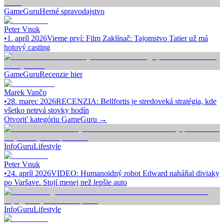
GameGuru
Herné spravodajstvo
Peter Vnuk
•
1. apríl 2026
Vieme prví: Film Zaklínač: Tajomstvo Tatier už má
hotový casting
GameGuru
Recenzie hier
Marek Vančo
•
28. marec 2026
RECENZIA: Bellfortis je stredoveká stratégia, kde
všetko netrvá stovky hodín
Otvoriť kategóriu
GameGuru
→
InfoGuru
Lifestyle
Peter Vnuk
•
24. apríl 2026
VIDEO: Humanoidný robot Edward naháňal diviaky
po Varšave. Stojí menej než lepšie auto
InfoGuru
Lifestyle