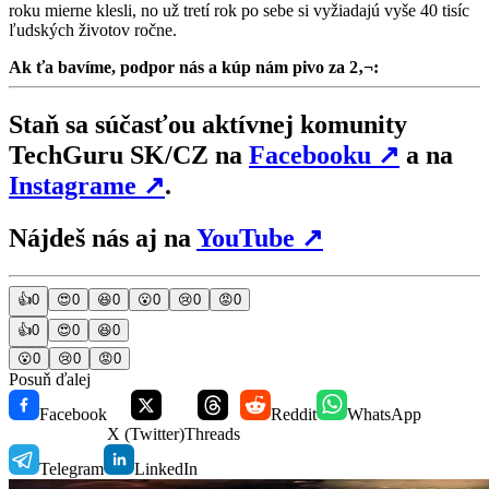
roku mierne klesli, no už tretí rok po sebe si vyžiadajú vyše 40 tisíc
ľudských životov ročne.
Ak ťa bavíme, podpor nás a kúp nám pivo za 2‚¬:
Staň sa súčasťou aktívnej komunity
TechGuru SK/CZ na
Facebooku
↗
a na
Instagrame
↗
.
Nájdeš nás aj na
YouTube
↗
👍
0
😍
0
😆
0
😮
0
😢
0
😡
0
👍
0
😍
0
😆
0
😮
0
😢
0
😡
0
Posuň ďalej
Facebook
Reddit
WhatsApp
X (Twitter)
Threads
Telegram
LinkedIn