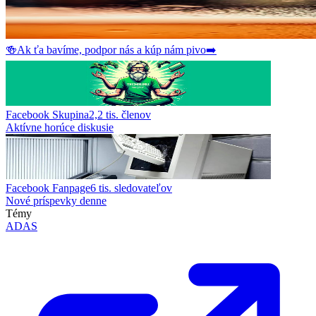
🍻
Ak ťa bavíme, podpor nás a kúp nám pivo
➡️
Facebook Skupina
2,2 tis.
členov
Aktívne horúce diskusie
Facebook Fanpage
6 tis.
sledovateľov
Nové príspevky denne
Témy
ADAS