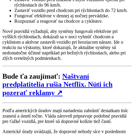
rýchlostiach do 96 km/h.
Zastaviť vozidlo pred chodcom pri rýchlostiach do 72 km/h.
Fungovať efektívne v dennej aj nočnej prevádzke.
Rozpoznať a reagovať na chodcov a cyklistov.
Nové pravidlá vyžadujú, aby systémy fungovali efektívne pri
vyšších rýchlostiach, dokázali sa v noci vyhnúť chodcom a
cyklistom a aktívne zastavili vozidlo pri hroziacom náraze. Ide o
reakciu na výskumy, ktoré dokazujú, že aktuálne systémy sú
nedostatočne účinné napríklad pri bežných rýchlostiach, alebo pri
zlých svetelných podmienkach.
Bude ťa zaujímať:
Naštvaní
predplatitelia rušia Netflix. Núti ich
pozerať reklamy
↗
Podľa amerických úradov majú nariadenia zabrániť desiatkam tisíc
zranení a úmrtí ročne. Vláda zároveň pripravuje podobné pravidlá
pre ťažké vozidlá, pre ktoré sú dopravné kolízie tiež časté.
Americké úrady uvádzajú, že dopravné nehody síce v poslednom