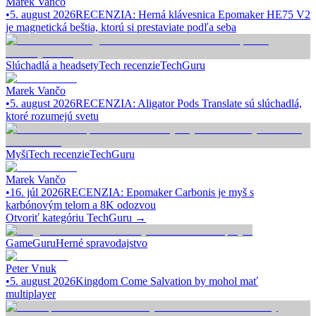
Marek Vančo
•
5. august 2026
RECENZIA: Herná klávesnica Epomaker HE75 V2
je magnetická beštia, ktorú si prestaviate podľa seba
Slúchadlá a headsety
Tech recenzie
TechGuru
Marek Vančo
•
5. august 2026
RECENZIA: Aligator Pods Translate sú slúchadlá,
ktoré rozumejú svetu
Myši
Tech recenzie
TechGuru
Marek Vančo
•
16. júl 2026
RECENZIA: Epomaker Carbonis je myš s
karbónovým telom a 8K odozvou
Otvoriť kategóriu
TechGuru
→
GameGuru
Herné spravodajstvo
Peter Vnuk
•
5. august 2026
Kingdom Come Salvation by mohol mať
multiplayer