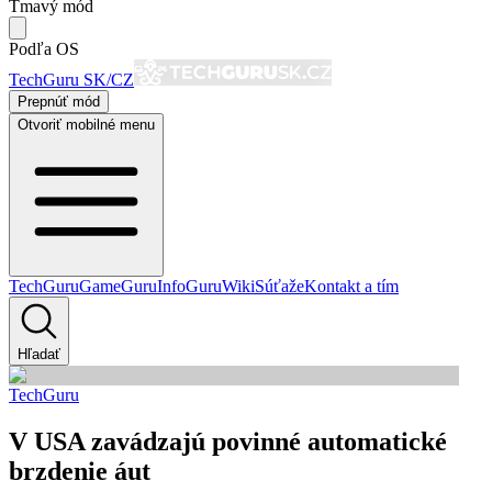
Tmavý mód
Podľa OS
TechGuru SK/CZ
Prepnúť mód
Otvoriť mobilné menu
TechGuru
GameGuru
InfoGuru
Wiki
Súťaže
Kontakt a tím
Hľadať
TechGuru
V USA zavádzajú povinné automatické
brzdenie áut