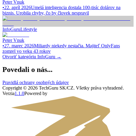
Peter Vnuk
•
22. apríl 2026
Umelá inteligencia dostala 100-tisíc dolárov na
biznis. Urobila chyby, čo by človek nespravil
InfoGuru
Lifestyle
Peter Vnuk
•
27. marec 2026
Miliardy niekedy nestačia. Majiteľ OnlyFans
zomrel vo veku 43 rokov
Otvoriť kategóriu
InfoGuru
→
Povedali o nás...
Pravidlá ochrany osobných údajov
Copyright ©
2026
TechGuru SK/CZ
. Všetky práva vyhradené.
Verzia
1.1.0
Powered by