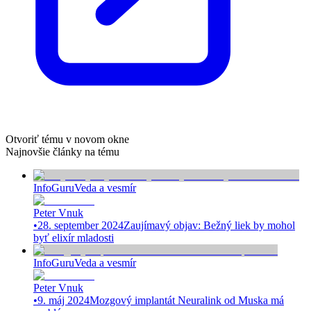
Otvoriť tému v novom okne
Najnovšie články na tému
InfoGuru
Veda a vesmír
Peter Vnuk
•
28. september 2024
Zaujímavý objav: Bežný liek by mohol
byť elixír mladosti
InfoGuru
Veda a vesmír
Peter Vnuk
•
9. máj 2024
Mozgový implantát Neuralink od Muska má