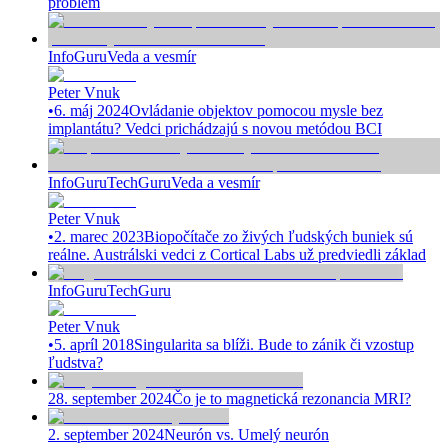
problém
InfoGuru
Veda a vesmír
Peter Vnuk
•
6. máj 2024
Ovládanie objektov pomocou mysle bez
implantátu? Vedci prichádzajú s novou metódou BCI
InfoGuru
TechGuru
Veda a vesmír
Peter Vnuk
•
2. marec 2023
Biopočítače zo živých ľudských buniek sú
reálne. Austrálski vedci z Cortical Labs už predviedli základ
InfoGuru
TechGuru
Peter Vnuk
•
5. apríl 2018
Singularita sa blíži. Bude to zánik či vzostup
ľudstva?
28. september 2024
Čo je to magnetická rezonancia MRI?
2. september 2024
Neurón vs. Umelý neurón