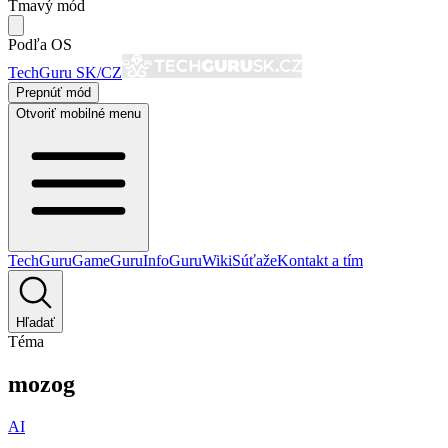
Tmavý mód
Podľa OS
TechGuru SK/CZ
Prepnúť mód
Otvoriť mobilné menu
TechGuru
GameGuru
InfoGuru
Wiki
Súťaže
Kontakt a tím
Hľadať
Téma
mozog
AI