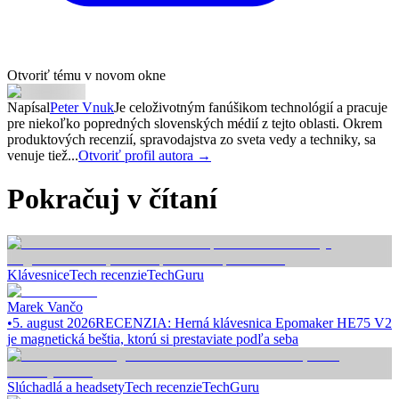
Otvoriť tému v novom okne
Napísal
Peter Vnuk
Je celoživotným fanúšikom technológií a pracuje
pre niekoľko popredných slovenských médií z tejto oblasti. Okrem
produktových recenzií, spravodajstva zo sveta vedy a techniky, sa
venuje tiež...
Otvoriť profil autora →
Pokračuj v čítaní
Klávesnice
Tech recenzie
TechGuru
Marek Vančo
•
5. august 2026
RECENZIA: Herná klávesnica Epomaker HE75 V2
je magnetická beštia, ktorú si prestaviate podľa seba
Slúchadlá a headsety
Tech recenzie
TechGuru