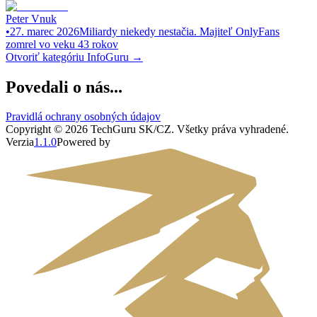
Peter Vnuk
•
27. marec 2026
Miliardy niekedy nestačia. Majiteľ OnlyFans
zomrel vo veku 43 rokov
Otvoriť kategóriu
InfoGuru
→
Povedali o nás...
Pravidlá ochrany osobných údajov
Copyright ©
2026
TechGuru SK/CZ
. Všetky práva vyhradené.
Verzia
1.1.0
Powered by