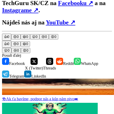
TechGuru SK/CZ na
Facebooku
↗
a na
Instagrame
↗
.
Nájdeš nás aj na
YouTube
↗
👍
0
😍
0
😆
0
😮
0
😢
0
😡
0
👍
0
😍
0
😆
0
😮
0
😢
0
😡
0
Posuň ďalej
Facebook
Reddit
WhatsApp
X (Twitter)
Threads
Telegram
LinkedIn
🍻
Ak ťa bavíme, podpor nás a kúp nám pivo
➡️