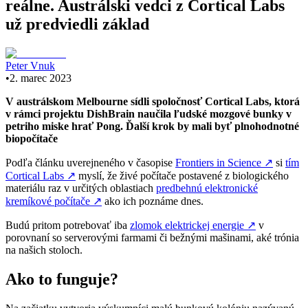
reálne. Austrálski vedci z Cortical Labs
už predviedli základ
Peter Vnuk
•
2. marec 2023
V austrálskom Melbourne sídli spoločnosť Cortical Labs, ktorá
v rámci projektu DishBrain naučila ľudské mozgové bunky v
petriho miske hrať Pong. Ďalší krok by mali byť plnohodnotné
biopočítače
Podľa článku uverejneného v časopise
Frontiers in Science
↗
si
tím
Cortical Labs
↗
myslí, že živé počítače postavené z biologického
materiálu raz v určitých oblastiach
predbehnú elektronické
kremíkové počítače
↗
ako ich poznáme dnes.
Budú pritom potrebovať iba
zlomok elektrickej energie
↗
v
porovnaní so serverovými farmami či bežnými mašinami, aké trónia
na našich stoloch.
Ako to funguje?