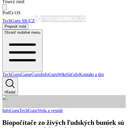
Tmavý mód
Podľa OS
TechGuru SK/CZ
Prepnúť mód
Otvoriť mobilné menu
TechGuru
GameGuru
InfoGuru
Wiki
Súťaže
Kontakt a tím
Hľadať
InfoGuru
TechGuru
Veda a vesmír
Biopočítače zo živých ľudských buniek sú