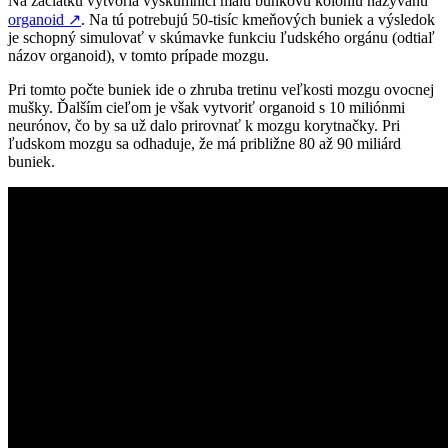
Na začiatku vytvoria výskumníci malú bunkovú kolóniu nazývanú
organoid
↗
. Na tú potrebujú 50-tisíc kmeňových buniek a výsledok
je schopný simulovať v skúmavke funkciu ľudského orgánu (odtiaľ
názov organoid), v tomto prípade mozgu.
Pri tomto počte buniek ide o zhruba tretinu veľkosti mozgu ovocnej
mušky. Ďalším cieľom je však vytvoriť organoid s 10 miliónmi
neurónov, čo by sa už dalo prirovnať k mozgu korytnačky. Pri
ľudskom mozgu sa odhaduje, že má približne 80 až 90 miliárd
buniek.