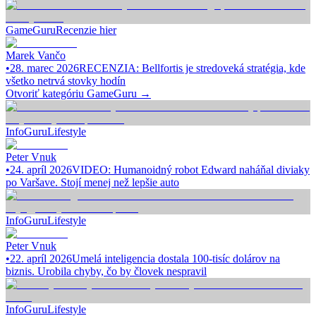
GameGuru
Recenzie hier
Marek Vančo
•
28. marec 2026
RECENZIA: Bellfortis je stredoveká stratégia, kde
všetko netrvá stovky hodín
Otvoriť kategóriu
GameGuru
→
InfoGuru
Lifestyle
Peter Vnuk
•
24. apríl 2026
VIDEO: Humanoidný robot Edward naháňal diviaky
po Varšave. Stojí menej než lepšie auto
InfoGuru
Lifestyle
Peter Vnuk
•
22. apríl 2026
Umelá inteligencia dostala 100-tisíc dolárov na
biznis. Urobila chyby, čo by človek nespravil
InfoGuru
Lifestyle