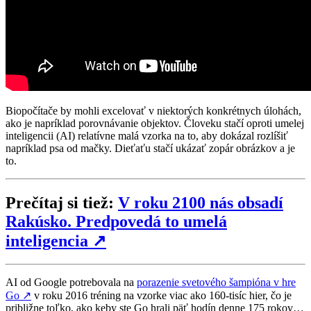
Biopočítače by mohli excelovať v niektorých konkrétnych úlohách,
ako je napríklad porovnávanie objektov. Človeku stačí oproti umelej
inteligencii (AI) relatívne malá vzorka na to, aby dokázal rozlíšiť
napríklad psa od mačky. Dieťaťu stačí ukázať zopár obrázkov a je
to.
Prečítaj si tiež:
V roku 2100 nás obsadí
Rakúsko. Predpovedá to umelá
inteligencia
↗
AI od Google potrebovala na
porazenie svetového šampióna v hre
Go
↗
v roku 2016 tréning na vzorke viac ako 160-tisíc hier, čo je
približne toľko, ako keby ste Go hrali päť hodín denne 175 rokov…