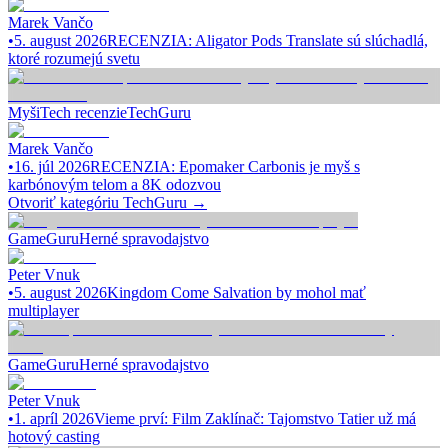
Marek Vančo
•
5. august 2026
RECENZIA: Aligator Pods Translate sú slúchadlá,
ktoré rozumejú svetu
Myši
Tech recenzie
TechGuru
Marek Vančo
•
16. júl 2026
RECENZIA: Epomaker Carbonis je myš s
karbónovým telom a 8K odozvou
Otvoriť kategóriu
TechGuru
→
GameGuru
Herné spravodajstvo
Peter Vnuk
•
5. august 2026
Kingdom Come Salvation by mohol mať
multiplayer
GameGuru
Herné spravodajstvo
Peter Vnuk
•
1. apríl 2026
Vieme prví: Film Zaklínač: Tajomstvo Tatier už má
hotový casting