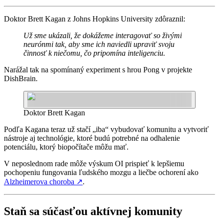
Doktor Brett Kagan z Johns Hopkins University zdôraznil:
Už sme ukázali, že dokážeme interagovať so živými
neurónmi tak, aby sme ich naviedli upraviť svoju
činnosť k niečomu, čo pripomína inteligenciu.
Narážal tak na spomínaný experiment s hrou Pong v projekte
DishBrain.
Doktor Brett Kagan
Podľa Kagana teraz už stačí „iba“ vybudovať komunitu a vytvoriť
nástroje aj technológie, ktoré budú potrebné na odhalenie
potenciálu, ktorý biopočítače môžu mať.
V neposlednom rade môže výskum OI prispieť k lepšiemu
pochopeniu fungovania ľudského mozgu a liečbe ochorení ako
Alzheimerova choroba
↗
.
Staň sa súčasťou aktívnej komunity