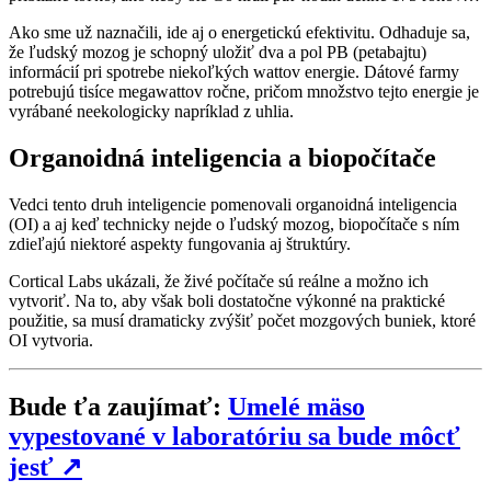
Ako sme už naznačili, ide aj o energetickú efektivitu. Odhaduje sa,
že ľudský mozog je schopný uložiť dva a pol PB (petabajtu)
informácií pri spotrebe niekoľkých wattov energie. Dátové farmy
potrebujú tisíce megawattov ročne, pričom množstvo tejto energie je
vyrábané neekologicky napríklad z uhlia.
Organoidná inteligencia a biopočítače
Vedci tento druh inteligencie pomenovali organoidná inteligencia
(OI) a aj keď technicky nejde o ľudský mozog, biopočítače s ním
zdieľajú niektoré aspekty fungovania aj štruktúry.
Cortical Labs ukázali, že živé počítače sú reálne a možno ich
vytvoriť. Na to, aby však boli dostatočne výkonné na praktické
použitie, sa musí dramaticky zvýšiť počet mozgových buniek, ktoré
OI vytvoria.
Bude ťa zaujímať:
Umelé mäso
vypestované v laboratóriu sa bude môcť
jesť
↗