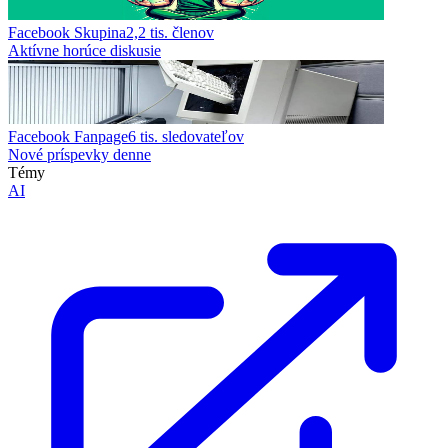
Facebook Skupina
2,2 tis.
členov
Aktívne horúce diskusie
Facebook Fanpage
6 tis.
sledovateľov
Nové príspevky denne
Témy
AI