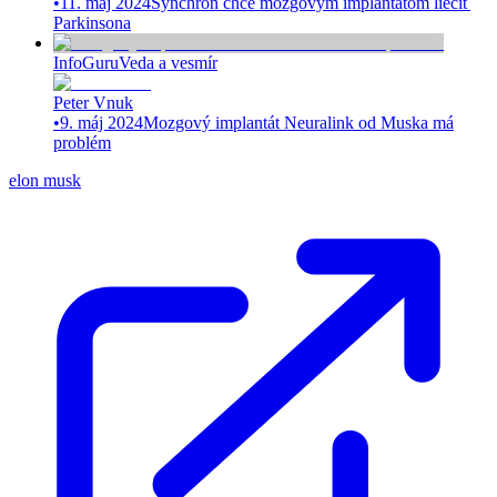
•
11. máj 2024
Synchron chce mozgovým implantátom liečiť
Parkinsona
InfoGuru
Veda a vesmír
Peter Vnuk
•
9. máj 2024
Mozgový implantát Neuralink od Muska má
problém
elon musk