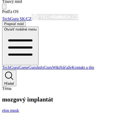
Tmavý mód
Podľa OS
TechGuru SK/CZ
Prepnúť mód
Otvoriť mobilné menu
TechGuru
GameGuru
InfoGuru
Wiki
Súťaže
Kontakt a tím
Hľadať
Téma
mozgový implantát
elon musk