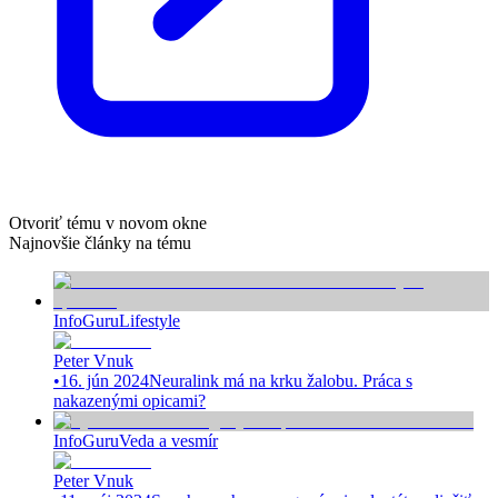
Otvoriť tému v novom okne
Najnovšie články na tému
InfoGuru
Lifestyle
Peter Vnuk
•
16. jún 2024
Neuralink má na krku žalobu. Práca s
nakazenými opicami?
InfoGuru
Veda a vesmír
Peter Vnuk