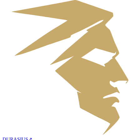
DURASIUS
↗