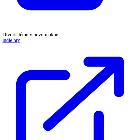
Otvoriť tému v novom okne
indie hry