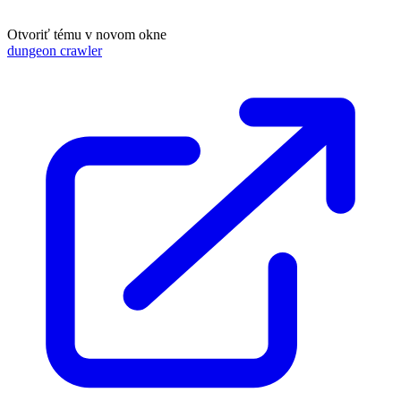
Otvoriť tému v novom okne
dungeon crawler