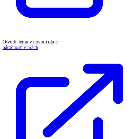
Otvoriť tému v novom okne
náročnosť v hrách