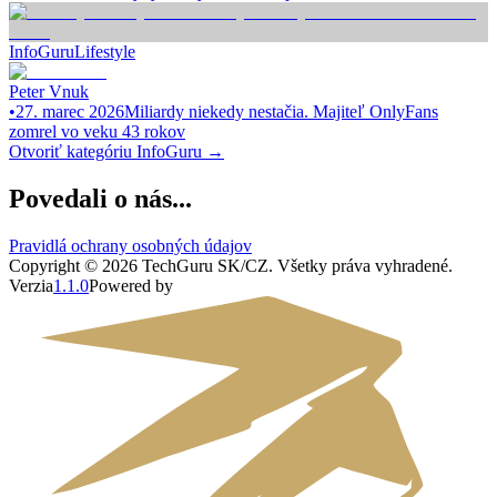
InfoGuru
Lifestyle
Peter Vnuk
•
27. marec 2026
Miliardy niekedy nestačia. Majiteľ OnlyFans
zomrel vo veku 43 rokov
Otvoriť kategóriu
InfoGuru
→
Povedali o nás...
Pravidlá ochrany osobných údajov
Copyright ©
2026
TechGuru SK/CZ
. Všetky práva vyhradené.
Verzia
1.1.0
Powered by