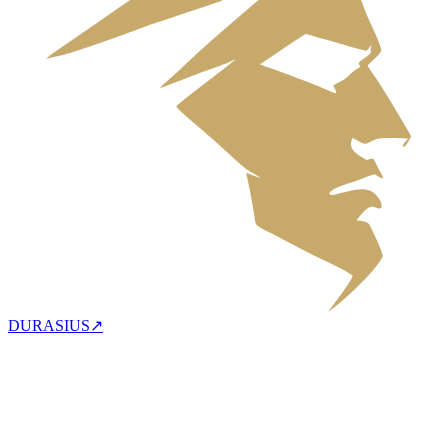
DURASIUS
↗