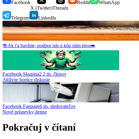
Facebook
Reddit
WhatsApp
X (Twitter)
Threads
Telegram
LinkedIn
🍻
Ak ťa bavíme, podpor nás a kúp nám pivo
➡️
Facebook Skupina
2,2 tis.
členov
Aktívne horúce diskusie
Facebook Fanpage
6 tis.
sledovateľov
Nové príspevky denne
Pokračuj v čítaní