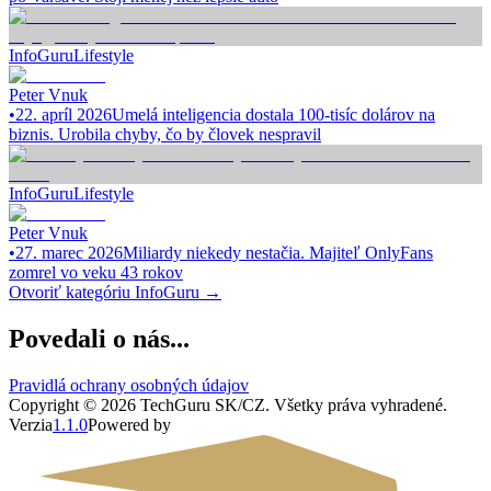
InfoGuru
Lifestyle
Peter Vnuk
•
22. apríl 2026
Umelá inteligencia dostala 100-tisíc dolárov na
biznis. Urobila chyby, čo by človek nespravil
InfoGuru
Lifestyle
Peter Vnuk
•
27. marec 2026
Miliardy niekedy nestačia. Majiteľ OnlyFans
zomrel vo veku 43 rokov
Otvoriť kategóriu
InfoGuru
→
Povedali o nás...
Pravidlá ochrany osobných údajov
Copyright ©
2026
TechGuru SK/CZ
. Všetky práva vyhradené.
Verzia
1.1.0
Powered by