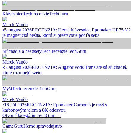
Klávesnice
Tech recenzie
TechGuru
Marek Vančo
•
5. august 2026
RECENZIA: Herná klávesnica Epomaker HE75 V2
je magnetická beštia, ktorú si prestaviate podľa seba
Slúchadlá a headsety
Tech recenzie
TechGuru
Marek Vančo
•
5. august 2026
RECENZIA: Aligator Pods Translate sú slúchadlá,
ktoré rozumejú svetu
Myši
Tech recenzie
TechGuru
Marek Vančo
•
16. júl 2026
RECENZIA: Epomaker Carbonis je myš s
karbónovým telom a 8K odozvou
Otvoriť kategóriu
TechGuru
→
GameGuru
Herné spravodajstvo