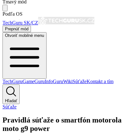
Tmavý mód
Podľa OS
TechGuru SK/CZ
Prepnúť mód
Otvoriť mobilné menu
TechGuru
GameGuru
InfoGuru
Wiki
Súťaže
Kontakt a tím
Hľadať
Súťaže
Pravidlá súťaže o smartfón motorola
moto g9 power