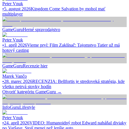
Peter Vnuk
•
5. august 2026
Kingdom Come Salvation by mohol mať
multiplayer
GameGuru
Herné spravodajstvo
Peter Vnuk
•
1. apríl 2026
Vieme prví: Film Zaklínač: Tajomstvo Tatier už má
hotový casting
GameGuru
Recenzie hier
Marek Vančo
•
28. marec 2026
RECENZIA: Bellfortis je stredoveká stratégia, kde
všetko netrvá stovky hodín
Otvoriť kategóriu
GameGuru
→
InfoGuru
Lifestyle
Peter Vnuk
•
24. apríl 2026
VIDEO: Humanoidný robot Edward naháňal diviaky
po Varšave. Stojí menej než lepšie auto