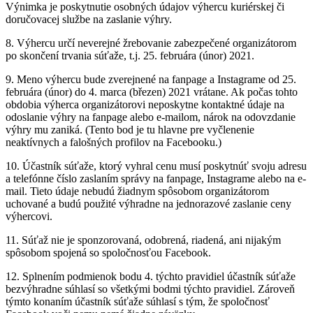
Výnimka je poskytnutie osobných údajov výhercu kuriérskej či
doručovacej službe na zaslanie výhry.
8. Výhercu určí neverejné žrebovanie zabezpečené organizátorom
po skončení trvania súťaže, t.j. 25. februára (únor) 2021.
9. Meno výhercu bude zverejnené na fanpage a Instagrame od 25.
februára (únor) do 4. marca (březen) 2021 vrátane. Ak počas tohto
obdobia výherca organizátorovi neposkytne kontaktné údaje na
odoslanie výhry na fanpage alebo e-mailom, nárok na odovzdanie
výhry mu zaniká. (Tento bod je tu hlavne pre vyčlenenie
neaktívnych a falošných profilov na Facebooku.)
10. Účastník súťaže, ktorý vyhral cenu musí poskytnúť svoju adresu
a telefónne číslo zaslaním správy na fanpage, Instagrame alebo na e-
mail. Tieto údaje nebudú žiadnym spôsobom organizátorom
uchované a budú použité výhradne na jednorazové zaslanie ceny
výhercovi.
11. Súťaž nie je sponzorovaná, odobrená, riadená, ani nijakým
spôsobom spojená so spoločnosťou Facebook.
12. Splnením podmienok bodu 4. týchto pravidiel účastník súťaže
bezvýhradne súhlasí so všetkými bodmi týchto pravidiel. Zároveň
týmto konaním účastník súťaže súhlasí s tým, že spoločnosť