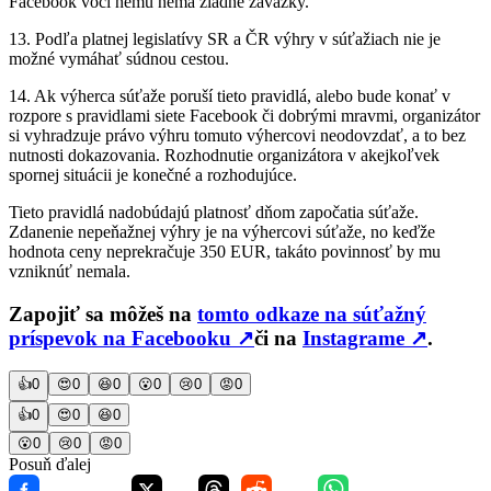
Facebook voči nemu nemá žiadne záväzky.
13. Podľa platnej legislatívy SR a ČR výhry v súťažiach nie je
možné vymáhať súdnou cestou.
14. Ak výherca súťaže poruší tieto pravidlá, alebo bude konať v
rozpore s pravidlami siete Facebook či dobrými mravmi, organizátor
si vyhradzuje právo výhru tomuto výhercovi neodovzdať, a to bez
nutnosti dokazovania. Rozhodnutie organizátora v akejkoľvek
spornej situácii je konečné a rozhodujúce.
Tieto pravidlá nadobúdajú platnosť dňom započatia súťaže.
Zdanenie nepeňažnej výhry je na výhercovi súťaže, no keďže
hodnota ceny neprekračuje 350 EUR, takáto povinnosť by mu
vzniknúť nemala.
Zapojiť sa môžeš na
tomto odkaze na súťažný
príspevok na Facebooku
↗
či na
Instagrame
↗
.
👍
0
😍
0
😆
0
😮
0
😢
0
😡
0
👍
0
😍
0
😆
0
😮
0
😢
0
😡
0
Posuň ďalej