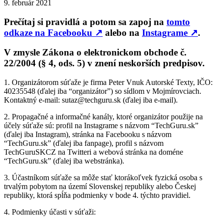
9. február 2021
Prečítaj si pravidlá a potom sa zapoj na
tomto
odkaze na Facebooku
↗
alebo na
Instagrame
↗
.
V zmysle Zákona o elektronickom obchode č.
22/2004 (§ 4, ods. 5) v znení neskorších predpisov.
1. Organizátorom súťaže je firma Peter Vnuk Autorské Texty, IČO:
40235548 (ďalej iba “organizátor”) so sídlom v Mojmírovciach.
Kontaktný e-mail: sutaz@techguru.sk (ďalej iba e-mail).
2. Propagačné a informačné kanály, ktoré organizátor použije na
účely súťaže sú: profil na Instagrame s názvom “TechGuru.sk”
(ďalej iba Instagram), stránka na Facebooku s názvom
“TechGuru.sk” (ďalej iba fanpage), profil s názvom
TechGuruSKCZ na Twitteri a webová stránka na doméne
“TechGuru.sk” (ďalej iba webstránka).
3. Účastníkom súťaže sa môže stať ktorákoľvek fyzická osoba s
trvalým pobytom na území Slovenskej republiky alebo Českej
republiky, ktorá spĺňa podmienky v bode 4. týchto pravidiel.
4. Podmienky účasti v súťaži: