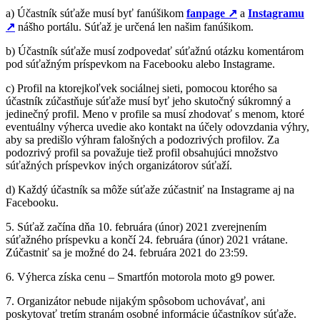
a) Účastník súťaže musí byť fanúšikom
fanpage
↗
a
Instagramu
↗
nášho portálu. Súťaž je určená len našim fanúšikom.
b) Účastník súťaže musí zodpovedať súťažnú otázku komentárom
pod súťažným príspevkom na Facebooku alebo Instagrame.
c) Profil na ktorejkoľvek sociálnej sieti, pomocou ktorého sa
účastník zúčastňuje súťaže musí byť jeho skutočný súkromný a
jedinečný profil. Meno v profile sa musí zhodovať s menom, ktoré
eventuálny výherca uvedie ako kontakt na účely odovzdania výhry,
aby sa predišlo výhram falošných a podozrivých profilov. Za
podozrivý profil sa považuje tiež profil obsahujúci množstvo
súťažných príspevkov iných organizátorov súťaží.
d) Každý účastník sa môže súťaže zúčastniť na Instagrame aj na
Facebooku.
5. Súťaž začína dňa 10. februára (únor) 2021 zverejnením
súťažného príspevku a končí 24. februára (únor) 2021 vrátane.
Zúčastniť sa je možné do 24. februára 2021 do 23:59.
6. Výherca získa cenu – Smartfón motorola moto g9 power.
7. Organizátor nebude nijakým spôsobom uchovávať, ani
poskytovať tretím stranám osobné informácie účastníkov súťaže.