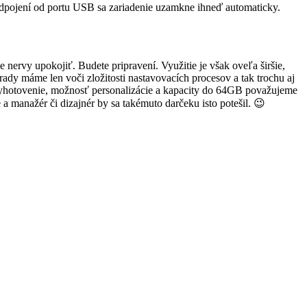
 odpojení od portu USB sa zariadenie uzamkne ihneď automaticky.
rvy upokojiť. Budete pripravení. Využitie je však oveľa širšie,
hrady máme len voči zložitosti nastavovacích procesov a tak trochu aj
né vyhotovenie, možnosť personalizácie a kapacity do 64GB považujeme
manažér či dizajnér by sa takémuto darčeku isto potešil. 😉