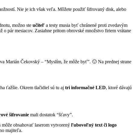
možností. Nie je ich však veľa. Môžete použiť šifrovaný disk, alebo
dnotu, možno ste
učiteľ
a testy musia byť chránené proti zvedavým
 už o pár mesiacov. Zasiahne pritom obrovské množstvo firiem vrátane
eva Marián Čekovský – “Myslím, že môže byť”. 🙂 Na prednej strane
a ťažšie. Okrem tlačidiel sú tu aj
tri informačné LED
, ktoré dávajú
ové šifrovanie
mali dostatok “šťavy”.
rá môže obsahovať laserom vytvorený
ľubovoľný text či logo
no majiteľa.