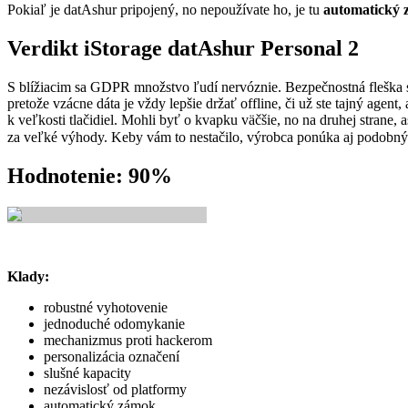
Pokiaľ je datAshur pripojený, no nepoužívate ho, je tu
automatický
Verdikt iStorage datAshur Personal 2
S blížiacim sa GDPR množstvo ľudí nervóznie. Bezpečnostná fleška s
pretože vzácne dáta je vždy lepšie držať offline, či už ste tajný agen
k veľkosti tlačidiel. Mohli byť o kvapku väčšie, no na druhej strane
za veľké výhody. Keby vám to nestačilo, výrobca ponúka aj podobný 
Hodnotenie: 90%
Klady:
robustné vyhotovenie
jednoduché odomykanie
mechanizmus proti hackerom
personalizácia označení
slušné kapacity
nezávislosť od platformy
automatický zámok