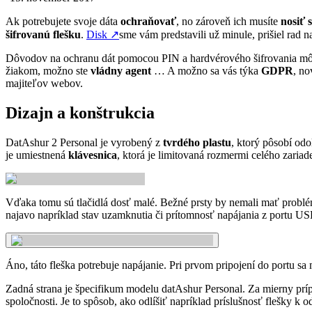
Ak potrebujete svoje dáta
ochraňovať
, no zároveň ich musíte
nosiť 
šifrovanú flešku
.
Disk
↗
sme vám predstavili už minule, prišiel rad 
Dôvodov na ochranu dát pomocou PIN a hardvérového šifrovania mô
žiakom, možno ste
vládny agent
… A možno sa vás týka
GDPR
, no
majiteľov webov.
Dizajn a konštrukcia
DatAshur 2 Personal je vyrobený z
tvrdého plastu
, ktorý pôsobí od
je umiestnená
klávesnica
, ktorá je limitovaná rozmermi celého zariad
Vďaka tomu sú tlačidlá dosť malé. Bežné prsty by nemali mať problém
najavo napríklad stav uzamknutia či prítomnosť napájania z portu US
Áno, táto fleška potrebuje napájanie. Pri prvom pripojení do portu sa
Zadná strana je špecifikum modelu datAshur Personal. Za mierny príp
spoločnosti. Je to spôsob, ako odlíšiť napríklad príslušnosť flešky 