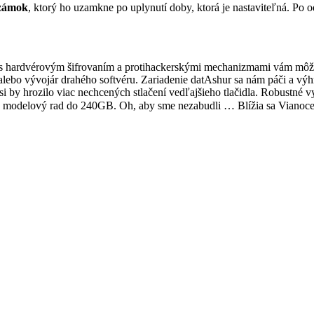
 zámok
, ktorý ho uzamkne po uplynutí doby, ktorá je nastaviteľná. Po
 hardvérovým šifrovaním a protihackerskými mechanizmami vám môže ne
t, alebo vývojár drahého softvéru. Zariadenie datAshur sa nám páči a vý
, asi by hrozilo viac nechcených stlačení vedľajšieho tlačidla. Robust
modelový rad do 240GB. Oh, aby sme nezabudli … Blížia sa Vianoce a 