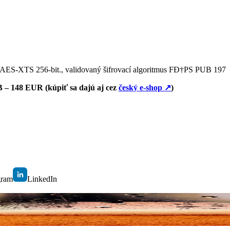
e AES-XTS 256-bit., validovaný šifrovací algoritmus FÐ†PS PUB 197
B –
148
EUR (kúpiť sa dajú aj cez
český e-shop
↗
)
gram
LinkedIn