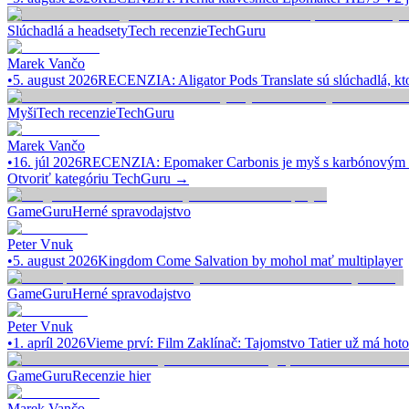
Slúchadlá a headsety
Tech recenzie
TechGuru
Marek Vančo
•
5. august 2026
RECENZIA: Aligator Pods Translate sú slúchadlá, kt
Myši
Tech recenzie
TechGuru
Marek Vančo
•
16. júl 2026
RECENZIA: Epomaker Carbonis je myš s karbónovým 
Otvoriť kategóriu
TechGuru
→
GameGuru
Herné spravodajstvo
Peter Vnuk
•
5. august 2026
Kingdom Come Salvation by mohol mať multiplayer
GameGuru
Herné spravodajstvo
Peter Vnuk
•
1. apríl 2026
Vieme prví: Film Zaklínač: Tajomstvo Tatier už má hoto
GameGuru
Recenzie hier
Marek Vančo