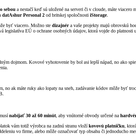
so sebou
a nestačí keď sú uložené na serveri či v cloude, máte viacero 
na
datAshur Personal 2
od britskej spoločnosti
iStorage
.
že byť viacero. Možno ste
dizajnér
a vaše projekty majú obrovskú ho
vá legislatíva EÚ o ochrane osobných údajov, ktorá vojde do platnosti
olným dojmom. Kovové vyhotovenie by bol asi lepší nápad, no ako spi
enia.
, no ak máte ruky ako lopaty na sneh, zadávanie kódov môže byť troch
B.
 musí
nabíjať 30 až 60 minút
, aby vnútorné obvody určené na
hardvér
latok vám totiž výrobca na zadnú stranu vloží
kovovú platničku
, kto
k oddeleniu vo firme, alebo môže označovať typ obsahu či jednoducho me