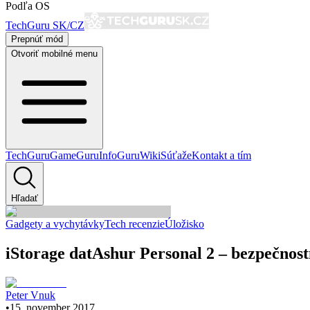
Podľa OS
TechGuru SK/CZ
Prepnúť mód
Otvoriť mobilné menu
TechGuru
GameGuru
InfoGuru
Wiki
Súťaže
Kontakt a tím
Hľadať
Gadgety a vychytávky
Tech recenzie
Úložisko
iStorage datAshur Personal 2 – bezpečnost
Peter Vnuk
•
15. november 2017