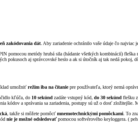
eň zakódovania dát
. Aby zariadenie ochránilo vaše údaje čo najviac
PIN pomocou metódy hrubá sila (hádanie všetkých kombinácií) fleška 
ých pokusoch aj správcovské heslo a ak si útočník aj tak nedá pokoj, 
ríklad umožniť
režim iba na čítanie
pre používateľa, ktorý nemá oprávn
lačidlo kľúča, do
10 sekúnd
zadáte vstupný kód,
do 30 sekúnd
flešku 
enia kódov a správania sa zariadenia, postupy sú už o dosť zložitejšie
ická
, takže si môžete pomôcť
mnemotechnickými pomôckami
. To zn
 kód
nie je možné odsledovať
pomocou softvérového keyloggera. ( peho