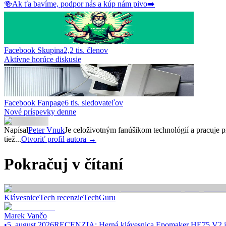
🍻
Ak ťa bavíme, podpor nás a kúp nám pivo
➡️
Facebook Skupina
2,2 tis.
členov
Aktívne horúce diskusie
Facebook Fanpage
6 tis.
sledovateľov
Nové príspevky denne
Napísal
Peter Vnuk
Je celoživotným fanúšikom technológií a pracuje p
tiež...
Otvoriť profil autora →
Pokračuj v čítaní
Klávesnice
Tech recenzie
TechGuru
Marek Vančo
•
5. august 2026
RECENZIA: Herná klávesnica Epomaker HE75 V2 je ma