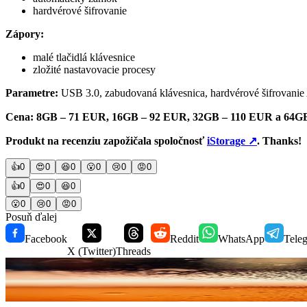
hardvérové šifrovanie
Zápory:
malé tlačidlá klávesnice
zložité nastavovacie procesy
Parametre:
USB 3.0, zabudovaná klávesnica, hardvérové šifrovani
Cena: 8GB –
71
EUR, 16GB –
92
EUR, 32GB –
110
EUR a 64G
Produkt na recenziu zapožičala spoločnosť
iStorage
↗
. Thanks!
👍
0
😍
0
😆
0
😮
0
😢
0
😡
0
👍
0
😍
0
😆
0
😮
0
😢
0
😡
0
Posuň ďalej
Facebook
Reddit
WhatsApp
Tele
X (Twitter)
Threads