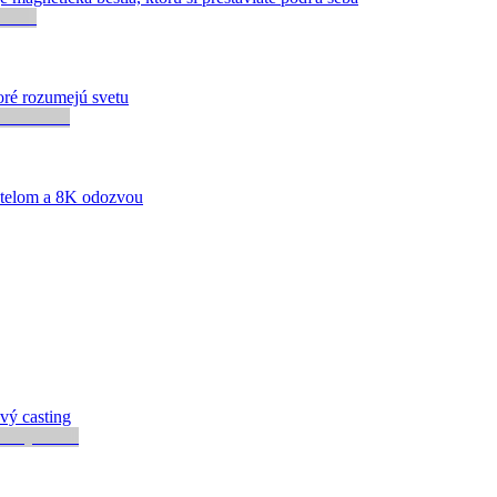
oré rozumejú svetu
telom a 8K odozvou
vý casting