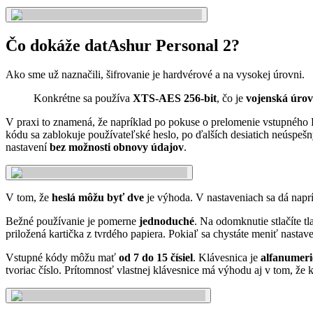
Čo dokáže datAshur Personal 2?
Ako sme už naznačili, šifrovanie je hardvérové a na vysokej úrovni.
Konkrétne sa používa
XTS-AES 256-bit
, čo je
vojenská úrov
V praxi to znamená, že napríklad po pokuse o prelomenie vstupného 
kódu sa zablokuje používateľské heslo, po ďalších desiatich neúspešn
nastavení
bez možnosti obnovy údajov
.
V tom, že
heslá môžu byť dve
je výhoda. V nastaveniach sa dá nap
Bežné používanie je pomerne
jednoduché
. Na odomknutie stlačíte t
priložená kartička z tvrdého papiera. Pokiaľ sa chystáte meniť nastav
Vstupné kódy môžu mať
od 7 do 15 čísiel
. Klávesnica je
alfanumer
tvoriac číslo. Prítomnosť vlastnej klávesnice má výhodu aj v tom, že