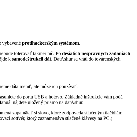
 je vybavené
protihackerským systémom
.
nebude tolerovať takmer nič. Po
desiatich nesprávnych zadaniach
dôjde k
samodeštrukcii dát
. DatAshur sa vráti do továrenských
enie dáta meniť, ale môže ich používať.
zasuniete do portu USB a hotovo. Základné inštrukcie vám podá
. Manuál nájdete uložený priamo na datAshur.
amená zapamätať si slovo, ktoré zodpovedá stlačeným tlačidlám,
vací sotfvér, ktorý zaznamenáva stlačené klávesy na PC.)