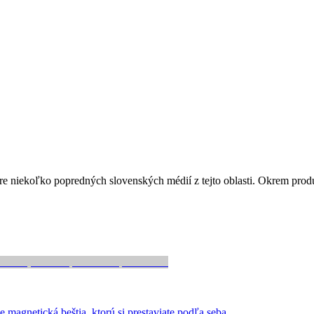
re niekoľko popredných slovenských médií z tejto oblasti. Okrem produ
gnetická beštia, ktorú si prestaviate podľa seba