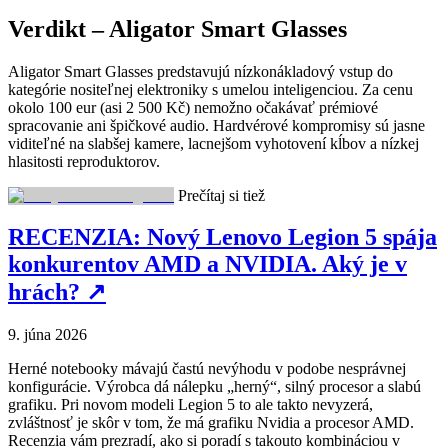
Verdikt – Aligator Smart Glasses
Aligator Smart Glasses predstavujú nízkonákladový vstup do
kategórie nositeľnej elektroniky s umelou inteligenciou. Za cenu
okolo 100 eur (asi 2 500 Kč) nemožno očakávať prémiové
spracovanie ani špičkové audio. Hardvérové kompromisy sú jasne
viditeľné na slabšej kamere, lacnejšom vyhotovení kĺbov a nízkej
hlasitosti reproduktorov.
Prečítaj si tiež
RECENZIA: Nový Lenovo Legion 5 spája
konkurentov AMD a NVIDIA. Aký je v
hrách?
↗
9. júna 2026
Herné notebooky mávajú častú nevýhodu v podobe nesprávnej
konfigurácie. Výrobca dá nálepku „herný“, silný procesor a slabú
grafiku. Pri novom modeli Legion 5 to ale takto nevyzerá,
zvláštnosť je skôr v tom, že má grafiku Nvidia a procesor AMD.
Recenzia vám prezradí, ako si poradí s takouto kombináciou v