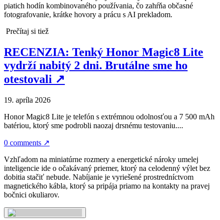
piatich hodín kombinovaného používania, čo zahŕňa občasné
fotografovanie, krátke hovory a prácu s AI prekladom.
Prečítaj si tiež
RECENZIA: Tenký Honor Magic8 Lite
vydrží nabitý 2 dni. Brutálne sme ho
otestovali
↗
19. apríla 2026
Honor Magic8 Lite je telefón s extrémnou odolnosťou a 7 500 mAh
batériou, ktorý sme podrobli naozaj drsnému testovaniu....
0 comments
↗
Vzhľadom na miniatúrne rozmery a energetické nároky umelej
inteligencie ide o očakávaný priemer, ktorý na celodenný výlet bez
dobitia stačiť nebude. Nabíjanie je vyriešené prostredníctvom
magnetického kábla, ktorý sa pripája priamo na kontakty na pravej
bočnici okuliarov.