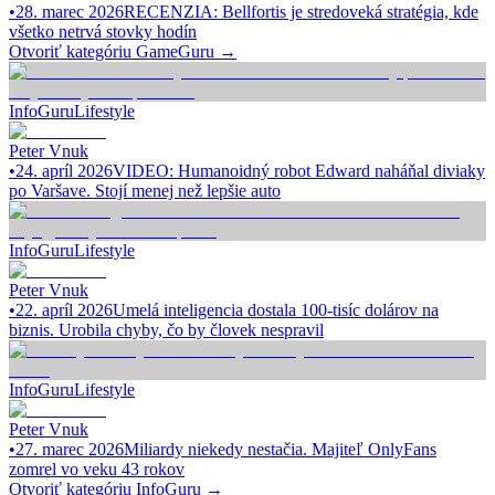
•
28. marec 2026
RECENZIA: Bellfortis je stredoveká stratégia, kde
všetko netrvá stovky hodín
Otvoriť kategóriu
GameGuru
→
InfoGuru
Lifestyle
Peter Vnuk
•
24. apríl 2026
VIDEO: Humanoidný robot Edward naháňal diviaky
po Varšave. Stojí menej než lepšie auto
InfoGuru
Lifestyle
Peter Vnuk
•
22. apríl 2026
Umelá inteligencia dostala 100-tisíc dolárov na
biznis. Urobila chyby, čo by človek nespravil
InfoGuru
Lifestyle
Peter Vnuk
•
27. marec 2026
Miliardy niekedy nestačia. Majiteľ OnlyFans
zomrel vo veku 43 rokov
Otvoriť kategóriu
InfoGuru
→