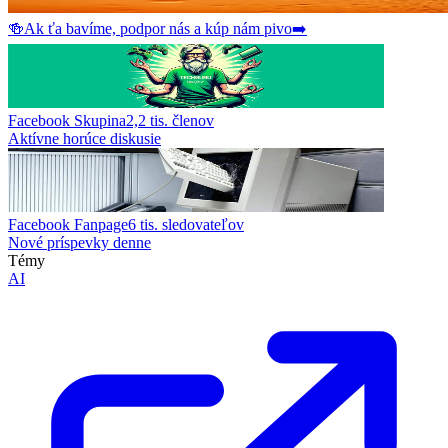
🍻
Ak ťa bavíme, podpor nás a kúp nám pivo
➡️
Facebook Skupina
2,2 tis.
členov
Aktívne horúce diskusie
Facebook Fanpage
6 tis.
sledovateľov
Nové príspevky denne
Témy
AI