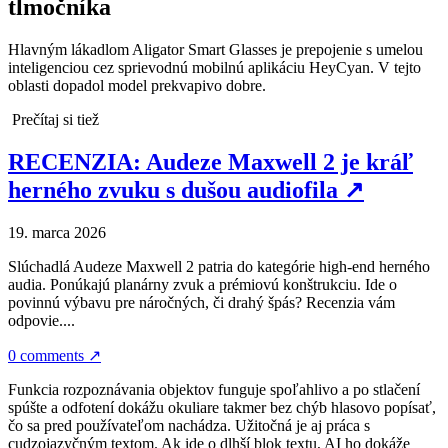
tlmočníka
Hlavným lákadlom Aligator Smart Glasses je prepojenie s umelou
inteligenciou cez sprievodnú mobilnú aplikáciu HeyCyan. V tejto
oblasti dopadol model prekvapivo dobre.
Prečítaj si tiež
RECENZIA: Audeze Maxwell 2 je kráľ
herného zvuku s dušou audiofila
↗
19. marca 2026
Slúchadlá Audeze Maxwell 2 patria do kategórie high-end herného
audia. Ponúkajú planárny zvuk a prémiovú konštrukciu. Ide o
povinnú výbavu pre náročných, či drahý špás? Recenzia vám
odpovie....
0 comments
↗
Funkcia rozpoznávania objektov funguje spoľahlivo a po stlačení
spúšte a odfotení dokážu okuliare takmer bez chýb hlasovo popísať,
čo sa pred používateľom nachádza. Užitočná je aj práca s
cudzojazyčným textom. Ak ide o dlhší blok textu, AI ho dokáže