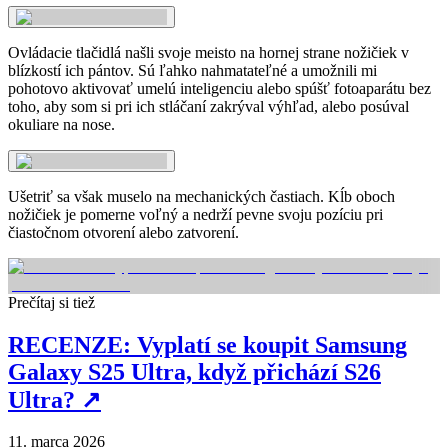
Ovládacie tlačidlá našli svoje meisto na hornej strane nožičiek v
blízkostí ich pántov. Sú ľahko nahmatateľné a umožnili mi
pohotovo aktivovať umelú inteligenciu alebo spúšť fotoaparátu bez
toho, aby som si pri ich stláčaní zakrýval výhľad, alebo posúval
okuliare na nose.
Ušetriť sa však muselo na mechanických častiach. Kĺb oboch
nožičiek je pomerne voľný a nedrží pevne svoju pozíciu pri
čiastočnom otvorení alebo zatvorení.
Prečítaj si tiež
RECENZE: Vyplatí se koupit Samsung
Galaxy S25 Ultra, když přichází S26
Ultra?
↗
11. marca 2026