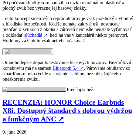
Pri počúvaní hudby som narazil na nízku maximálnu hlasitosť a
plochý zvuk bez výraznejšej basovej zložky.
Tento koncept smerových reproduktorov je však praktický a vhodný
z hľadiska bezpečnosti. Keďže nemáte zakryté uši, nestrácate
prehľad o zvukoch z okolia a zároveň nemusíte neustále vyťahovať
a odkladať
slúchadlá
↗
, keď na vás v kancelárii niekto prehovorí.
Hudobný zážitok tu však netreba očakávať.
Omnoho lepšie dopadlo testovanie hlasových hovorov. Bezdrôtovú
konektivitu má na starosti
Bluetooth 5.4
↗
. Párovanie okuliarov so
smartfónom bolo rýchle a spojenie stabilné, bez obťažujúceho
oneskorenia zvuku.
Prečítaj si tiež
RECENZIA: HONOR Choice Earbuds
X8i. Dostupný štandard s dobrou výdržou
a funkčným ANC
↗
9. júna 2026