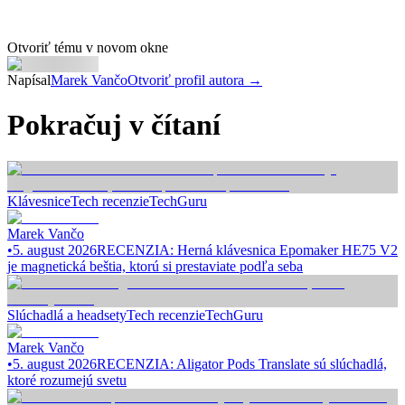
Otvoriť tému v novom okne
Napísal
Marek Vančo
Otvoriť profil autora →
Pokračuj v čítaní
Klávesnice
Tech recenzie
TechGuru
Marek Vančo
•
5. august 2026
RECENZIA: Herná klávesnica Epomaker HE75 V2
je magnetická beštia, ktorú si prestaviate podľa seba
Slúchadlá a headsety
Tech recenzie
TechGuru
Marek Vančo
•
5. august 2026
RECENZIA: Aligator Pods Translate sú slúchadlá,
ktoré rozumejú svetu