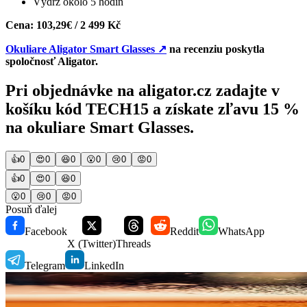
Výdrž okolo 5 hodín
Cena: 103,29€ / 2 499 Kč
Okuliare Aligator Smart Glasses
↗
na recenziu poskytla
spoločnosť Aligator.
Pri objednávke na aligator.cz zadajte v
košíku kód
TECH15
a získate zľavu 15 %
na okuliare Smart Glasses.
👍
0
😍
0
😆
0
😮
0
😢
0
😡
0
👍
0
😍
0
😆
0
😮
0
😢
0
😡
0
Posuň ďalej
Facebook
Reddit
WhatsApp
X (Twitter)
Threads
Telegram
LinkedIn