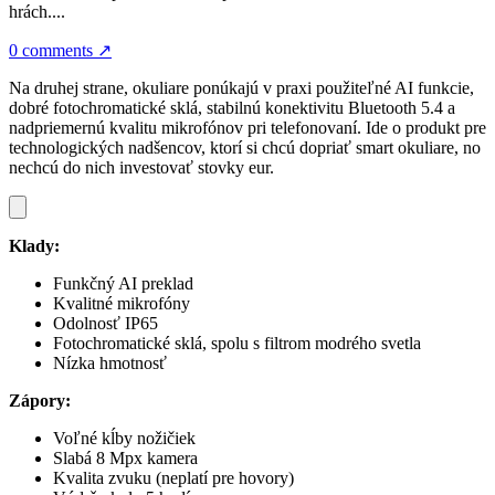
hrách....
0 comments
↗
Na druhej strane, okuliare ponúkajú v praxi použiteľné AI funkcie,
dobré fotochromatické sklá, stabilnú konektivitu Bluetooth 5.4 a
nadpriemernú kvalitu mikrofónov pri telefonovaní. Ide o produkt pre
technologických nadšencov, ktorí si chcú dopriať smart okuliare, no
nechcú do nich investovať stovky eur.
Klady:
Funkčný AI preklad
Kvalitné mikrofóny
Odolnosť IP65
Fotochromatické sklá, spolu s filtrom modrého svetla
Nízka hmotnosť
Zápory:
Voľné kĺby nožičiek
Slabá 8 Mpx kamera
Kvalita zvuku (neplatí pre hovory)