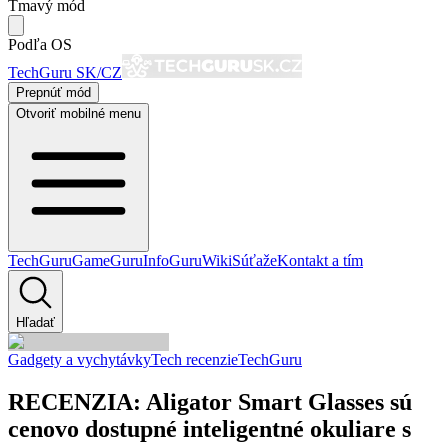
Tmavý mód
Podľa OS
TechGuru SK/CZ
Prepnúť mód
Otvoriť mobilné menu
TechGuru
GameGuru
InfoGuru
Wiki
Súťaže
Kontakt a tím
Hľadať
Gadgety a vychytávky
Tech recenzie
TechGuru
RECENZIA: Aligator Smart Glasses sú
cenovo dostupné inteligentné okuliare s