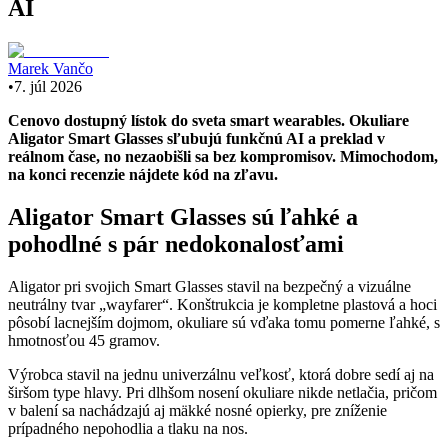
AI
Marek Vančo
•
7. júl 2026
Cenovo dostupný lístok do sveta smart wearables. Okuliare
Aligator Smart Glasses sľubujú funkčnú AI a preklad v
reálnom čase, no nezaobišli sa bez kompromisov. Mimochodom,
na konci recenzie nájdete kód na zľavu.
Aligator Smart Glasses sú ľahké a
pohodlné s pár nedokonalosťami
Aligator pri svojich Smart Glasses stavil na bezpečný a vizuálne
neutrálny tvar „wayfarer“. Konštrukcia je kompletne plastová a hoci
pôsobí lacnejším dojmom, okuliare sú vďaka tomu pomerne ľahké, s
hmotnosťou 45 gramov.
Výrobca stavil na jednu univerzálnu veľkosť, ktorá dobre sedí aj na
širšom type hlavy. Pri dlhšom nosení okuliare nikde netlačia, pričom
v balení sa nachádzajú aj mäkké nosné opierky, pre zníženie
prípadného nepohodlia a tlaku na nos.