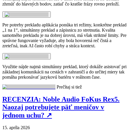
zhrnúť do hlavných bodov, zatiaľ čo kratšie frázy rovno preloží.
Pre potreby prekladu aplikácia ponúka tri režimy, konkrétne preklad
„1 na 1“, simultánny preklad a zápisnicu zo stretnutia. Kvalita
samotného prekladu je na dobrej úrovni, má však striktné limity. Pre
správne fungovanie vyžaduje, aby bola hovorená reč čistá a
zreteľná, inak AI často robí chyby a stráca kontext.
Využitie nájde najmä simultánny preklad, ktorý dokáže asistovať pri
základnej komunikácii na cestách v zahraničí a do určitej miery tak
pomáha prekonávať jazykovú bariéru v reálnom čase.
Prečítaj si tiež
RECENZIA: Noble Audio FoKus Rex5.
Naozaj potrebujete päť meničov v
jednom uchu?
↗
15. apríla 2026