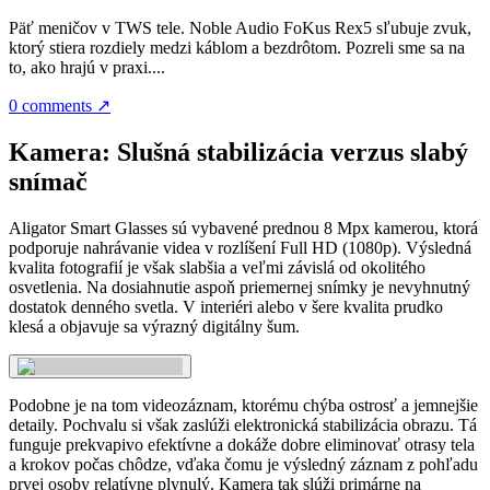
Päť meničov v TWS tele. Noble Audio FoKus Rex5 sľubuje zvuk,
ktorý stiera rozdiely medzi káblom a bezdrôtom. Pozreli sme sa na
to, ako hrajú v praxi....
0 comments
↗
Kamera: Slušná stabilizácia verzus slabý
snímač
Aligator Smart Glasses sú vybavené prednou 8 Mpx kamerou, ktorá
podporuje nahrávanie videa v rozlíšení Full HD (1080p). Výsledná
kvalita fotografií je však slabšia a veľmi závislá od okolitého
osvetlenia. Na dosiahnutie aspoň priemernej snímky je nevyhnutný
dostatok denného svetla. V interiéri alebo v šere kvalita prudko
klesá a objavuje sa výrazný digitálny šum.
Podobne je na tom videozáznam, ktorému chýba ostrosť a jemnejšie
detaily. Pochvalu si však zaslúži elektronická stabilizácia obrazu. Tá
funguje prekvapivo efektívne a dokáže dobre eliminovať otrasy tela
a krokov počas chôdze, vďaka čomu je výsledný záznam z pohľadu
prvej osoby relatívne plynulý. Kamera tak slúži primárne na