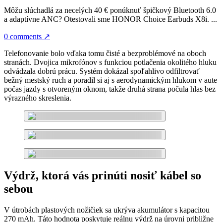
Môžu slúchadlá za necelých 40 € ponúknuť špičkový Bluetooth 6.0
a adaptívne ANC? Otestovali sme HONOR Choice Earbuds X8i. ...
0 comments
↗
Telefonovanie bolo vďaka tomu čisté a bezproblémové na oboch
stranách. Dvojica mikrofónov s funkciou potlačenia okolitého hluku
odvádzala dobrú prácu. Systém dokázal spoľahlivo odfiltrovať
bežný mestský ruch a poradil si aj s aerodynamickým hlukom v aute
počas jazdy s otvoreným oknom, takže druhá strana počula hlas bez
výrazného skreslenia.
Výdrž, ktorá vás prinúti nosiť kábel so
sebou
V útrobách plastových nožičiek sa ukrýva akumulátor s kapacitou
270 mAh. Táto hodnota poskytuje reálnu výdrž na úrovni približne