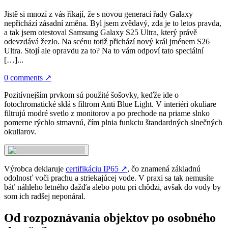
Jistě si mnozí z vás říkají, že s novou generací řady Galaxy
nepřichází zásadní změna. Byl jsem zvědavý, zda je to letos pravda,
a tak jsem otestoval Samsung Galaxy S25 Ultra, který právě
odevzdává žezlo. Na scénu totiž přichází nový král jménem S26
Ultra. Stojí ale opravdu za to? Na to vám odpoví tato speciální
[…]...
0 comments
↗
Pozitívnejším prvkom sú použité šošovky, keďže ide o
fotochromatické sklá s filtrom Anti Blue Light. V interiéri okuliare
filtrujú modré svetlo z monitorov a po prechode na priame slnko
pomerne rýchlo stmavnú, čím plnia funkciu štandardných slnečných
okuliarov.
Výrobca deklaruje
certifikáciu IP65
↗
, čo znamená základnú
odolnosť voči prachu a striekajúcej vode. V praxi sa tak nemusíte
báť náhleho letného dažďa alebo potu pri chôdzi, avšak do vody by
som ich radšej neponáral.
Od rozpoznávania objektov po osobného