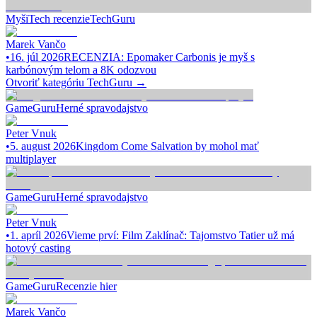
Myši
Tech recenzie
TechGuru
Marek Vančo
•
16. júl 2026
RECENZIA: Epomaker Carbonis je myš s
karbónovým telom a 8K odozvou
Otvoriť kategóriu
TechGuru
→
GameGuru
Herné spravodajstvo
Peter Vnuk
•
5. august 2026
Kingdom Come Salvation by mohol mať
multiplayer
GameGuru
Herné spravodajstvo
Peter Vnuk
•
1. apríl 2026
Vieme prví: Film Zaklínač: Tajomstvo Tatier už má
hotový casting
GameGuru
Recenzie hier
Marek Vančo