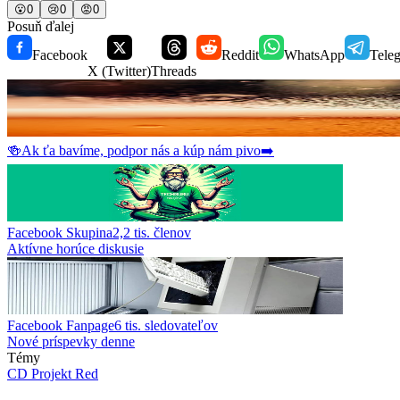
😮
0
😢
0
😡
0
Posuň ďalej
Facebook
Reddit
WhatsApp
Tele
X (Twitter)
Threads
🍻
Ak ťa bavíme, podpor nás a kúp nám pivo
➡️
Facebook Skupina
2,2 tis.
členov
Aktívne horúce diskusie
Facebook Fanpage
6 tis.
sledovateľov
Nové príspevky denne
Témy
CD Projekt Red