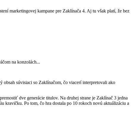
tení marketingovej kampane pre Zaklínača 4. Aj tu však platí, že bez
ráčom na konzolách...
 obsah súvisiaci so Zaklínačom, čo viacerí interpretovali ako
remostiť dve generácie titulov. Na druhej strane je Zaklínač 3 jedna
ršiu kravičku. Po tom, čo hra dostala po 10 rokoch novú aktuálizáciu a