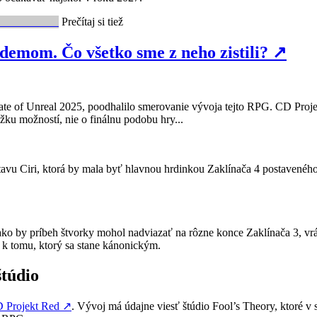
Prečítaj si tiež
-demom. Čo všetko sme z neho zistili?
↗
ate of Unreal 2025, poodhalilo smerovanie vývoja tejto RPG. CD Proje
žku možností, nie o finálnu podobu hry...
avu Ciri, ktorá by mala byť hlavnou hrdinkou Zaklínača 4 postavenéh
, ako by príbeh štvorky mohol nadviazať na rôzne konce Zaklínača 3, vr
o k tomu, ktorý sa stane kánonickým.
štúdio
 Projekt Red
↗
. Vývoj má údajne viesť štúdio Fool’s Theory, ktoré v 