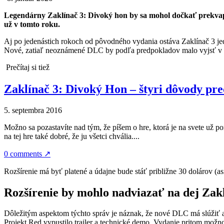
Legendárny Zaklínač 3: Divoký hon by sa mohol dočkať prekvap
už v tomto roku.
Aj po jedenástich rokoch od pôvodného vydania ostáva Zaklínač 3 je
Nové, zatiaľ neoznámené DLC by podľa predpokladov malo vyjsť v m
Prečítaj si tiež
Zaklínač 3: Divoký Hon – štyri dôvody pre
5. septembra 2016
Možno sa pozastavíte nad tým, že píšem o hre, ktorá je na svete už p
na tej hre také dobré, že ju všetci chvália....
0 comments
↗
Rozšírenie má byť platené a údajne bude stáť približne 30 dolárov (a
Rozšírenie by mohlo nadviazať na dej Zak
Dôležitým aspektom týchto správ je náznak, že nové DLC má slúžiť 
Projekt Red vypustilo trailer a technické demo. Vydanie pritom možn