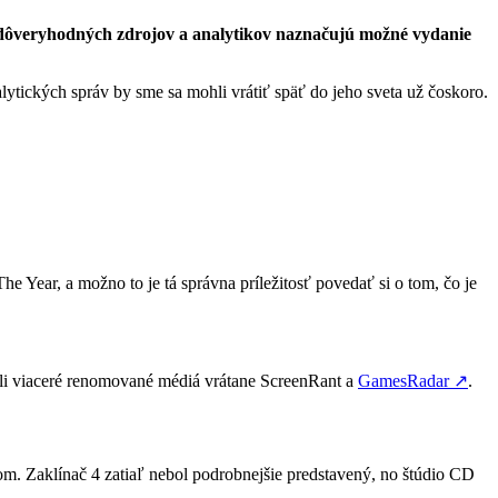
 dôveryhodných zdrojov a analytikov naznačujú možné vydanie
tických správ by sme sa mohli vrátiť späť do jeho sveta už čoskoro.
e Year, a možno to je tá správna príležitosť povedať si o tom, čo je
vzali viaceré renomované médiá vrátane ScreenRant a
GamesRadar
↗
.
. Zaklínač 4 zatiaľ nebol podrobnejšie predstavený, no štúdio CD