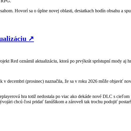
m RPG.
ahom. Hovorí sa o úplne novej oblasti, desiatkach hodín obsahu a spus
ualizáciu
↗
ojekt Red oznámil aktualizáciu, ktorá po prvýkrát sprístupní mody aj h
 v decembri (prosinec) naznačila, že sa v roku 2026 môže objaviť nový
leplayerová hra totiž nedostala po viac ako dekáde nové DLC s cieľom p
 vývojári chcú čosi pridať fanúšikom a zároveň tak trochu podojiť posta