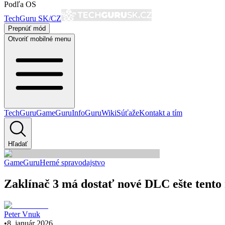
Podľa OS
TechGuru SK/CZ
Prepnúť mód
Otvoriť mobilné menu
TechGuru
GameGuru
InfoGuru
Wiki
Súťaže
Kontakt a tím
Hľadať
GameGuru
Herné spravodajstvo
Zaklínač 3 má dostať nové DLC ešte tento
Peter Vnuk
•
8. január 2026