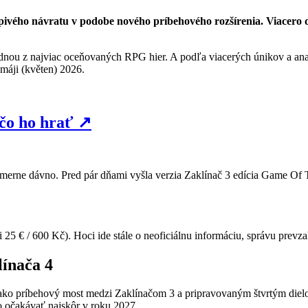
ivého návratu v podobe nového príbehového rozšírenia. Viacero
dnou z najviac oceňovaných RPG hier. A podľa viacerých únikov a analy
áji (květen) 2026.
čo ho hrať
↗
omerne dávno. Pred pár dňami vyšla verzia Zaklínač 3 edícia Game Of Th
si 25 € / 600 Kč). Hoci ide stále o neoficiálnu informáciu, správu pre
línača 4
ako príbehový most medzi Zaklínačom 3 a pripravovaným štvrtým dielom
o očakávať najskôr v roku 2027.