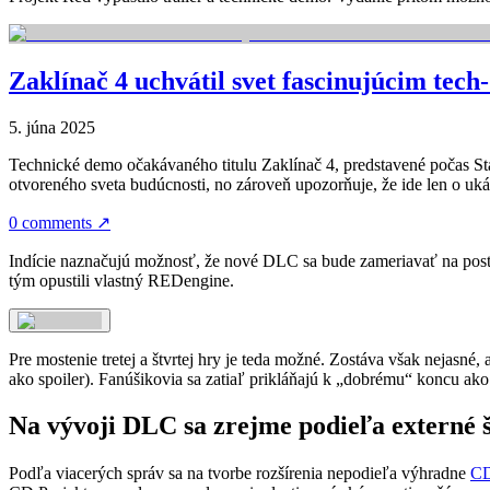
Zaklínač 4 uchvátil svet fascinujúcim tech
5. júna 2025
Technické demo očakávaného titulu Zaklínač 4, predstavené počas St
otvoreného sveta budúcnosti, no zároveň upozorňuje, že ide len o uká
0 comments
↗
Indície naznačujú možnosť, že nové DLC sa bude zameriavať na post
tým opustili vlastný REDengine.
Pre mostenie tretej a štvrtej hry je teda možné. Zostáva však nejasné
ako spoiler). Fanúšikovia sa zatiaľ prikláňajú k „dobrému“ koncu ak
Na vývoji DLC sa zrejme podieľa externé 
Podľa viacerých správ sa na tvorbe rozšírenia nepodieľa výhradne
CD