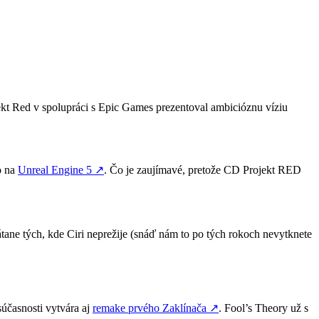
kt Red v spolupráci s Epic Games prezentoval ambicióznu víziu
o na
Unreal Engine 5
↗
. Čo je zaujímavé, pretože CD Projekt RED
átane tých, kde Ciri neprežije (snáď nám to po tých rokoch nevytknete
súčasnosti vytvára aj
remake prvého Zaklínača
↗
. Fool’s Theory už s