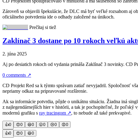
CD Projektom spolupracovalo v minulosti a má skúsenosti so žánro
Zároveň sa objavili špekulácie, že DLC má byť veľké rozsahom aj obs
oficiálneho potvrdenia ide o odhady založené na únikoch.
Prečítaj si tiež
Zaklínač 3 dostane po 10 rokoch veľkú akt
2. júna 2025
Aj po desiatich rokoch od vydania prináša Zaklínač 3 novinky. CD Pr
0 comments
↗
CD Projekt Red sa k týmto správam zatiaľ nevyjadril. Spoločnosť však
nepriamy odkaz na pripravované rozšírenie.
Ak sa informácie potvrdia, pôjde o unikátnu situáciu. Žiadna iná sing
z najlegendárnejších hier v histórii, a tak je pochopiteľné, že poľský
modernú grafiku s
ray tracingom
↗
, to nebude až také prekvapivé.
👍
0
😍
0
😆
0
😮
0
😢
0
😡
0
👍
0
😍
0
😆
0