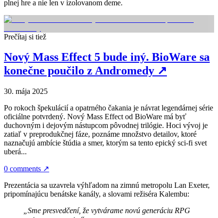
plnej hre a nie len v izolovanom deme.
Prečítaj si tiež
Nový Mass Effect 5 bude iný. BioWare sa
konečne poučilo z Andromedy
↗
30. mája 2025
Po rokoch špekulácií a opatrného čakania je návrat legendárnej série
oficiálne potvrdený. Nový Mass Effect od BioWare má byť
duchovným i dejovým nástupcom pôvodnej trilógie. Hoci vývoj je
zatiaľ v preprodukčnej fáze, poznáme množstvo detailov, ktoré
naznačujú ambície štúdia a smer, ktorým sa tento epický sci-fi svet
uberá...
0 comments
↗
Prezentácia sa uzavrela výhľadom na zimnú metropolu Lan Exeter,
pripomínajúcu benátske kanály, a slovami režiséra Kalembu:
„Sme presvedčení, že vytvárame novú generáciu RPG