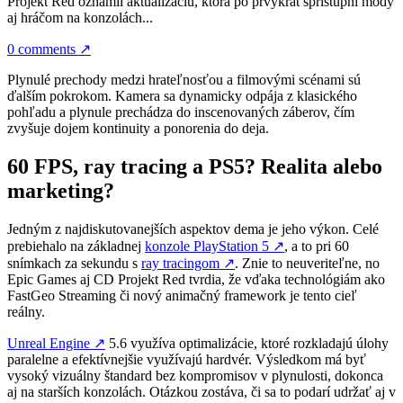
Projekt Red oznámil aktualizáciu, ktorá po prvýkrát sprístupní mody
aj hráčom na konzolách...
0 comments
↗
Plynulé prechody medzi hrateľnosťou a filmovými scénami sú
ďalším pokrokom. Kamera sa dynamicky odpája z klasického
pohľadu a plynule prechádza do inscenovaných záberov, čím
zvyšuje dojem kontinuity a ponorenia do deja.
60 FPS, ray tracing a PS5? Realita alebo
marketing?
Jedným z najdiskutovanejších aspektov dema je jeho výkon. Celé
prebiehalo na základnej
konzole PlayStation 5
↗
, a to pri 60
snímkach za sekundu s
ray tracingom
↗
. Znie to neuveriteľne, no
Epic Games aj CD Projekt Red tvrdia, že vďaka technológiám ako
FastGeo Streaming či nový animačný framework je tento cieľ
reálny.
Unreal Engine
↗
5.6 využíva optimalizácie, ktoré rozkladajú úlohy
paralelne a efektívnejšie využívajú hardvér. Výsledkom má byť
vysoký vizuálny štandard bez kompromisov v plynulosti, dokonca
aj na starších konzolách. Otázkou zostáva, či sa to podarí udržať aj v