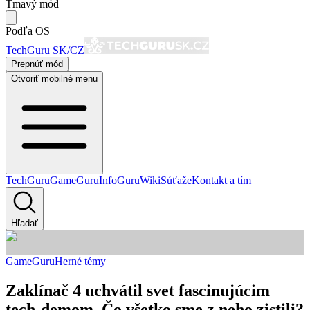
Tmavý mód
Podľa OS
TechGuru SK/CZ
Prepnúť mód
Otvoriť mobilné menu
TechGuru
GameGuru
InfoGuru
Wiki
Súťaže
Kontakt a tím
Hľadať
GameGuru
Herné témy
Zaklínač 4 uchvátil svet fascinujúcim
tech-demom. Čo všetko sme z neho zistili?