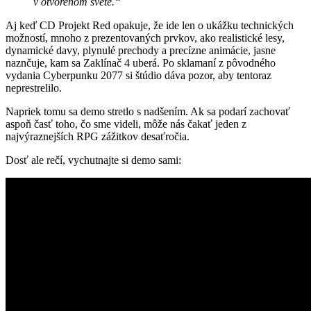
v otvorenom svete.“
Aj keď CD Projekt Red opakuje, že ide len o ukážku technických
možností, mnoho z prezentovaných prvkov, ako realistické lesy,
dynamické davy, plynulé prechody a precízne animácie, jasne
naznčuje, kam sa Zaklínač 4 uberá. Po sklamaní z pôvodného
vydania Cyberpunku 2077 si štúdio dáva pozor, aby tentoraz
neprestrelilo.
Napriek tomu sa demo stretlo s nadšením. Ak sa podarí zachovať
aspoň časť toho, čo sme videli, môže nás čakať jeden z
najvýraznejších RPG zážitkov desaťročia.
Dosť ale rečí, vychutnajte si demo sami: