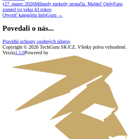
•
27. marec 2026
Miliardy niekedy nestačia. Majiteľ OnlyFans
zomrel vo veku 43 rokov
Otvoriť kategóriu
InfoGuru
→
Povedali o nás...
Pravidlá ochrany osobných údajov
Copyright ©
2026
TechGuru SK/CZ
. Všetky práva vyhradené.
Verzia
1.1.0
Powered by