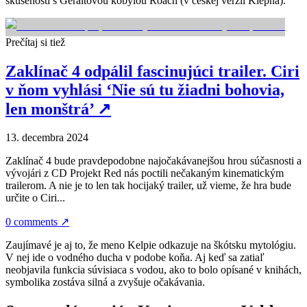
skúseností s Geraltovou kobylou Roach (v českej verzii Klepna).
Prečítaj si tiež
Zaklínač 4 odpálil fascinujúci trailer. Ciri
v ňom vyhlási ‘Nie sú tu žiadni bohovia,
len monštrá’
↗
13. decembra 2024
Zaklínač 4 bude pravdepodobne najočakávanejšou hrou súčasnosti a
vývojári z CD Projekt Red nás poctili nečakaným kinematickým
trailerom. A nie je to len tak hocijaký trailer, už vieme, že hra bude
určite o Ciri...
0 comments
↗
Zaujímavé je aj to, že meno Kelpie odkazuje na škótsku mytológiu.
V nej ide o vodného ducha v podobe koňa. Aj keď sa zatiaľ
neobjavila funkcia súvisiaca s vodou, ako to bolo opísané v knihách,
symbolika zostáva silná a zvyšuje očakávania.