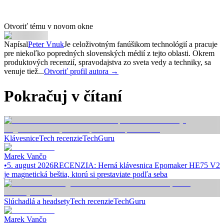
Otvoriť tému v novom okne
Napísal
Peter Vnuk
Je celoživotným fanúšikom technológií a pracuje
pre niekoľko popredných slovenských médií z tejto oblasti. Okrem
produktových recenzií, spravodajstva zo sveta vedy a techniky, sa
venuje tiež...
Otvoriť profil autora →
Pokračuj v čítaní
Klávesnice
Tech recenzie
TechGuru
Marek Vančo
•
5. august 2026
RECENZIA: Herná klávesnica Epomaker HE75 V2
je magnetická beštia, ktorú si prestaviate podľa seba
Slúchadlá a headsety
Tech recenzie
TechGuru
Marek Vančo