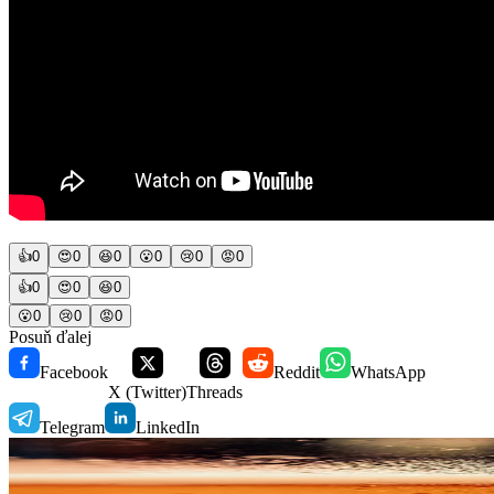
👍
0
😍
0
😆
0
😮
0
😢
0
😡
0
👍
0
😍
0
😆
0
😮
0
😢
0
😡
0
Posuň ďalej
Facebook
Reddit
WhatsApp
X (Twitter)
Threads
Telegram
LinkedIn