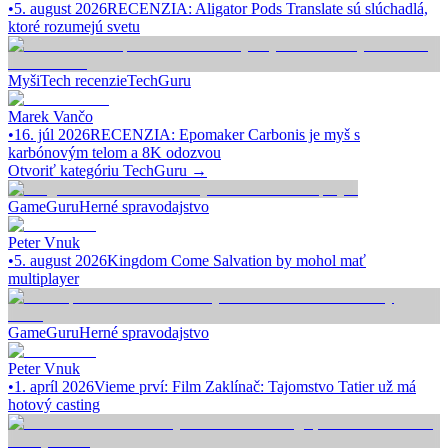
•
5. august 2026
RECENZIA: Aligator Pods Translate sú slúchadlá,
ktoré rozumejú svetu
Myši
Tech recenzie
TechGuru
Marek Vančo
•
16. júl 2026
RECENZIA: Epomaker Carbonis je myš s
karbónovým telom a 8K odozvou
Otvoriť kategóriu
TechGuru
→
GameGuru
Herné spravodajstvo
Peter Vnuk
•
5. august 2026
Kingdom Come Salvation by mohol mať
multiplayer
GameGuru
Herné spravodajstvo
Peter Vnuk
•
1. apríl 2026
Vieme prví: Film Zaklínač: Tajomstvo Tatier už má
hotový casting