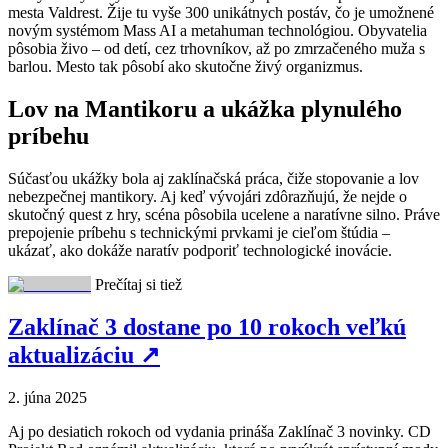
mesta Valdrest. Žije tu vyše 300 unikátnych postáv, čo je umožnené
novým systémom Mass AI a metahuman technológiou. Obyvatelia
pôsobia živo – od detí, cez trhovníkov, až po zmrzačeného muža s
barlou. Mesto tak pôsobí ako skutočne živý organizmus.
Lov na Mantikoru a ukážka plynulého
príbehu
Súčasťou ukážky bola aj zaklínačská práca, čiže stopovanie a lov
nebezpečnej mantikory. Aj keď vývojári zdôrazňujú, že nejde o
skutočný quest z hry, scéna pôsobila ucelene a naratívne silno. Práve
prepojenie príbehu s technickými prvkami je cieľom štúdia –
ukázať, ako dokáže naratív podporiť technologické inovácie.
Prečítaj si tiež
Zaklínač 3 dostane po 10 rokoch veľkú
aktualizáciu
↗
2. júna 2025
Aj po desiatich rokoch od vydania prináša Zaklínač 3 novinky. CD