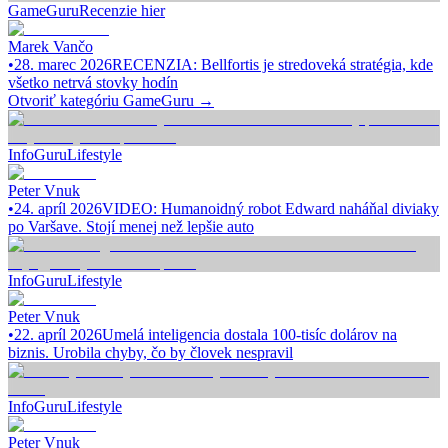
GameGuru
Recenzie hier
Marek Vančo
•
28. marec 2026
RECENZIA: Bellfortis je stredoveká stratégia, kde
všetko netrvá stovky hodín
Otvoriť kategóriu
GameGuru
→
InfoGuru
Lifestyle
Peter Vnuk
•
24. apríl 2026
VIDEO: Humanoidný robot Edward naháňal diviaky
po Varšave. Stojí menej než lepšie auto
InfoGuru
Lifestyle
Peter Vnuk
•
22. apríl 2026
Umelá inteligencia dostala 100-tisíc dolárov na
biznis. Urobila chyby, čo by človek nespravil
InfoGuru
Lifestyle
Peter Vnuk