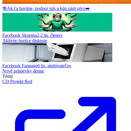
🍻
Ak ťa bavíme, podpor nás a kúp nám pivo
➡️
Facebook Skupina
2,2 tis.
členov
Aktívne horúce diskusie
Facebook Fanpage
6 tis.
sledovateľov
Nové príspevky denne
Témy
CD Projekt Red