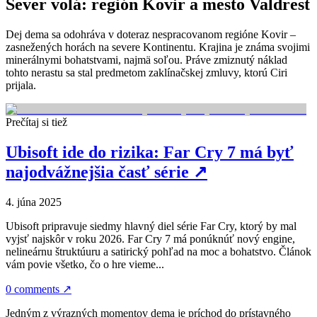
Sever volá: región Kovir a mesto Valdrest
Dej dema sa odohráva v doteraz nespracovanom regióne Kovir –
zasnežených horách na severe Kontinentu. Krajina je známa svojimi
minerálnymi bohatstvami, najmä soľou. Práve zmiznutý náklad
tohto nerastu sa stal predmetom zaklínačskej zmluvy, ktorú Ciri
prijala.
Prečítaj si tiež
Ubisoft ide do rizika: Far Cry 7 má byť
najodvážnejšia časť série
↗
4. júna 2025
Ubisoft pripravuje siedmy hlavný diel série Far Cry, ktorý by mal
vyjsť najskôr v roku 2026. Far Cry 7 má ponúknúť nový engine,
nelineárnu štruktúuru a satirický pohľad na moc a bohatstvo. Článok
vám povie všetko, čo o hre vieme...
0 comments
↗
Jedným z výrazných momentov dema je príchod do prístavného