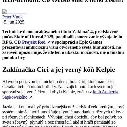
Peter Vnuk
•
5. jún 2025
Technické demo očakávaného titulu Zaklínač 4, predstavené
počas State of Unreal 2025, poodhalilo smerovanie vývoja tejto
RPG.
CD Projekt Red
↗
v spolupráci s Epic Games
prezentoval ambicióznu víziu otvoreného sveta budúcnosti, no
zároveň upozorňuje, že ide len o ukážku možností, nie o finálnu
podobu hry
Zaklínačka Ciri a jej verný kôň Kelpie
Hlavnou postavou technického dema bola Ciri, ktorá namiesto
Geralta preberá úlohu hrdinky. Na svojich potulkách svetom ju
sprevádza jej verná čierna kobyla Kelpie, známa z
kníh Andrzeja
Sapkowského
↗
.
Jazda na koni má byť prirodzenejšia než kedykoľvek predtým, nový
systém animácií totiž umožňuje plynulé nasadanie z rôznych uhlov a
pri rôznych rýchlostiach. Vývojári chcú docieliť, aby bol pohyb po
svete zábavný, plynulý a bez frustrácií, aké si hráči pamätajú zo