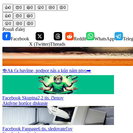
👍
0
😍
0
😆
0
😮
0
😢
0
😡
0
👍
0
😍
0
😆
0
😮
0
😢
0
😡
0
Posuň ďalej
Facebook
Reddit
WhatsApp
Tele
X (Twitter)
Threads
🍻
Ak ťa bavíme, podpor nás a kúp nám pivo
➡️
Facebook Skupina
2,2 tis.
členov
Aktívne horúce diskusie
Facebook Fanpage
6 tis.
sledovateľov