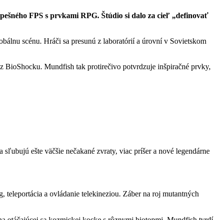
spešného FPS s prvkami RPG. Štúdio si dalo za cieľ „definovať
globálnu scénu. Hráči sa presunú z laboratórií a úrovní v Sovietskom
BioShocku. Mundfish tak protirečivo potvrdzuje inšpiračné prvky,
 sľubujú ešte väčšie nečakané zvraty, viac príšer a nové legendárne
, teleportácia a ovládanie telekineziou. Záber na roj mutantných
na otáčajúcej sa kozmickej kocke s rôznymi biotopmi. Mundfish tvrdí,