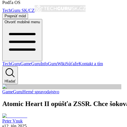
Podľa OS
TechGuru SK/CZ
Prepnúť mód
Otvoriť mobilné menu
TechGuru
GameGuru
InfoGuru
Wiki
Súťaže
Kontakt a tím
Hľadať
GameGuru
Herné spravodajstvo
Atomic Heart II opúšťa ZSSR. Chce šokova
Peter Vnuk
•
12. jún 2025