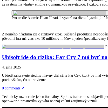
že systém má vlastný engine s dynamickou gravitáciou, fyzikou a spl
Prostredie Atomic Heart II zatiaľ vyzerá na divokú jazdu plnú b
Z herného hľadiska ide o rizikový krok. Súčasná produkcia hospodári
pôvodná hra má viac ako 10 miliónov hráčov a jeden špecializovaný 
Pr
Ubisoft ide do rizika: Far Cry 7 má byť na
4. júna 2025
Ubisoft pripravuje siedmy hlavný diel série Far Cry, ktorý by mal v
povie všetko, čo o hre vieme...
0 comments
↗
Technický rozmer nie je len formálny. Spolu s trailerom sa objavili p
open-world prostredím vytvára naozaj veľmi zaujímavý vizuál.