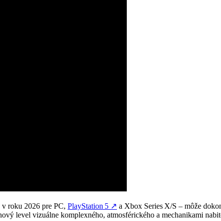
a v roku 2026 pre PC,
PlayStation 5
↗
a Xbox Series X/S – môže dokon
a nový level vizuálne komplexného, atmosférického a mechanikami nabit