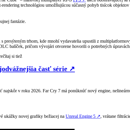
it-rendering technológiou umožňujúcou súčasný pohyb tisícok objektov 
ujnej fantázie.
 s presýteným trhom, kde mnohí vydavatelia upustili z multiplatformo
DLC balíček, pričom vývojári otvorene hovorili o potrebných úpravách
ečítaj si tiež
jodvážnejšia časť série
↗
yjsť najskôr v roku 2026. Far Cry 7 má ponúknúť nový engine, nelineár
rvé ukážky novej grafiky bežiacej na
Unreal Engine 5
↗
, vrátane filtrá