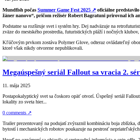
Mundfish počas
Summer Game Fest 2025
↗
oficiálne predstavil
žáner nanovo“, pričom režisér Robert Bagratuni prirovnal ich am
Podstatne sa rozširuje svet i systém hry. Dej nadväzuje na retrofuturi
zväze do mestského prostredia, futuristických pláží i nočných klubov
Kľúčovým prvkom zostáva Polymer Glove, odteraz ovládateľný oboma 
ktoré však nikdy otvorene nepublikovali.
Megaúspešný seriál Fallout sa vracia 2. sé
11. mája 2025
Postapokalyptický svet sa čoskoro opäť otvorí. Úspešný seriál Fallou
lokality zo sveta hier...
0 comments
↗
Trailer prezentovaný na podujatí zvýraznil kombináciu boja zblízka, 
bytostí i mechanických robotov poukazuje na pestrosť nepriateľských
Hneď po oznámení sa objavila aj sprievodná informácia o spin-offe