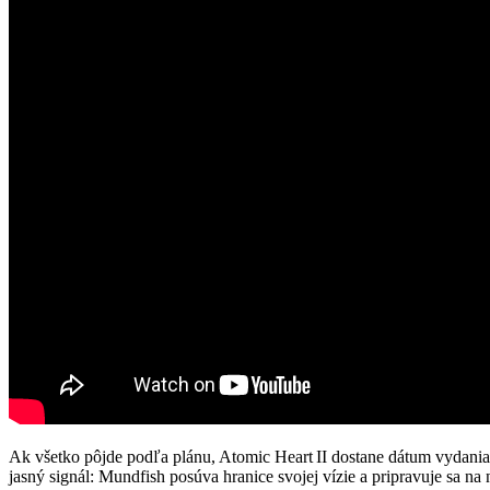
Ak všetko pôjde podľa plánu, Atomic Heart II dostane dátum vydani
jasný signál: Mundfish posúva hranice svojej vízie a pripravuje sa n