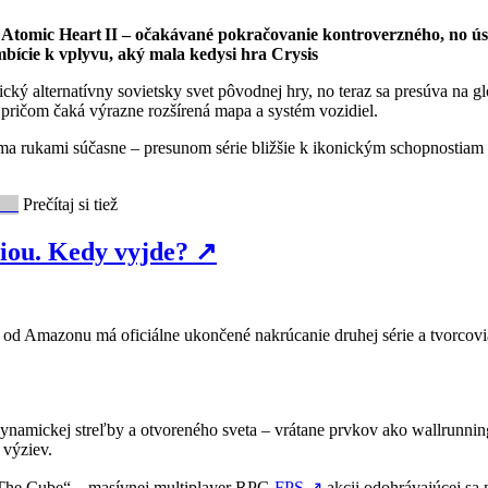
o Atomic Heart II – očakávané pokračovanie kontroverzného, no ú
bície k vplyvu, aký mala kedysi hra Crysis
stický alternatívny sovietsky svet pôvodnej hry, no teraz sa presúva na 
, pričom čaká výrazne rozšírená mapa a systém vozidiel.
rukami súčasne – presunom série bližšie k ikonickým schopnostiam z 
Prečítaj si tiež
riou. Kedy vyjde?
↗
t od Amazonu má oficiálne ukončené nakrúcanie druhej série a tvorcovia
dynamickej streľby a otvoreného sveta – vrátane prvkov ako wallrunning
 výziev.
 „The Cube“ – masívnej multiplayer RPG
FPS
↗
akcii odohrávajúcej sa 