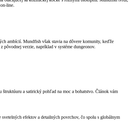
on-line.
vých ambícií. Mundfish však stavia na dôvere komunity, keďže
 z pôvodnej verzie, napríklad v systéme dungeonov.
nu štruktúuru a satirický pohľad na moc a bohatstvo. Článok vám
cie svetelných efektov a detailných povrchov, čo spolu s globálnym