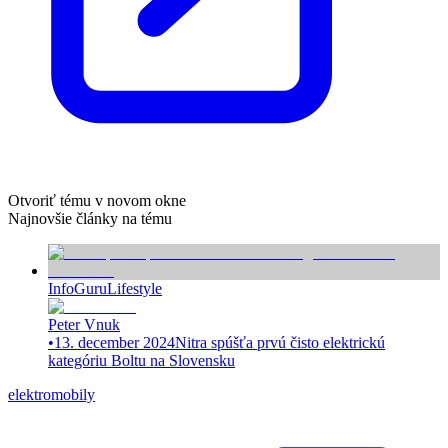
Otvoriť tému v novom okne
Najnovšie články na tému
InfoGuru
Lifestyle
Peter Vnuk
•
13. december 2024
Nitra spúšťa prvú čisto elektrickú
kategóriu Boltu na Slovensku
elektromobily