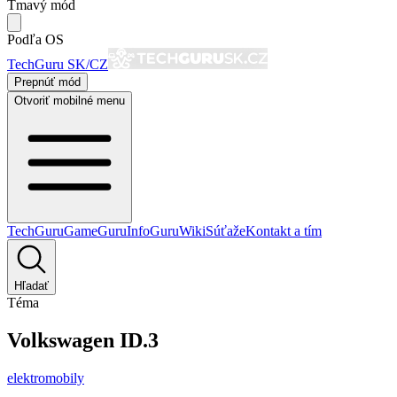
Tmavý mód
Podľa OS
TechGuru SK/CZ
Prepnúť mód
Otvoriť mobilné menu
TechGuru
GameGuru
InfoGuru
Wiki
Súťaže
Kontakt a tím
Hľadať
Téma
Volkswagen ID.3
elektromobily