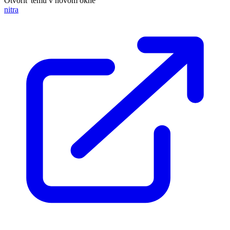
Otvoriť tému v novom okne
nitra