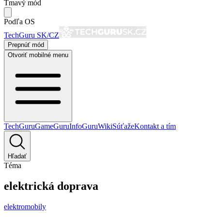
Tmavý mód
Podľa OS
TechGuru SK/CZ
Prepnúť mód
Otvoriť mobilné menu
TechGuru
GameGuru
InfoGuru
Wiki
Súťaže
Kontakt a tím
Hľadať
Téma
elektrická doprava
elektromobily