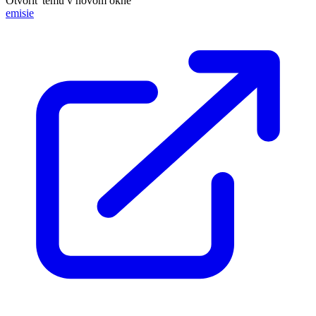
Otvoriť tému v novom okne
emisie