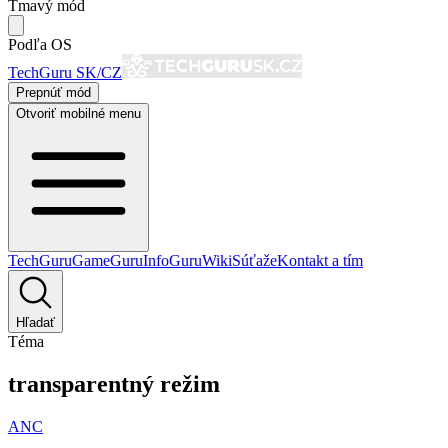
Tmavý mód
Podľa OS
TechGuru SK/CZ
Prepnúť mód
Otvoriť mobilné menu
TechGuru
GameGuru
InfoGuru
Wiki
Súťaže
Kontakt a tím
Hľadať
Téma
transparentný režim
ANC