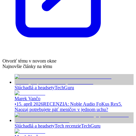
Otvoriť tému v novom okne
Najnovšie články na tému
Slúchadlá a headsety
TechGuru
Marek Vančo
•
15. apríl 2026
RECENZIA: Noble Audio FoKus Rex5.
Naozaj potrebujete päť meničov v jednom uchu?
Slúchadlá a headsety
Tech recenzie
TechGuru