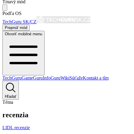
Tmavý mód
Podľa OS
TechGuru SK/CZ
Prepnúť mód
Otvoriť mobilné menu
TechGuru
GameGuru
InfoGuru
Wiki
Súťaže
Kontakt a tím
Hľadať
Téma
recenzia
LIDL recenzie