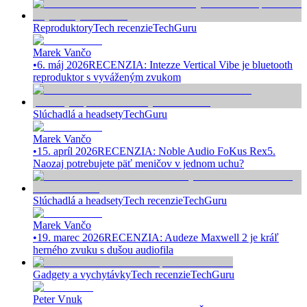
Reproduktory
Tech recenzie
TechGuru
Marek Vančo
•
6. máj 2026
RECENZIA: Intezze Vertical Vibe je bluetooth
reproduktor s vyváženým zvukom
Slúchadlá a headsety
TechGuru
Marek Vančo
•
15. apríl 2026
RECENZIA: Noble Audio FoKus Rex5.
Naozaj potrebujete päť meničov v jednom uchu?
Slúchadlá a headsety
Tech recenzie
TechGuru
Marek Vančo
•
19. marec 2026
RECENZIA: Audeze Maxwell 2 je kráľ
herného zvuku s dušou audiofila
Gadgety a vychytávky
Tech recenzie
TechGuru
Peter Vnuk