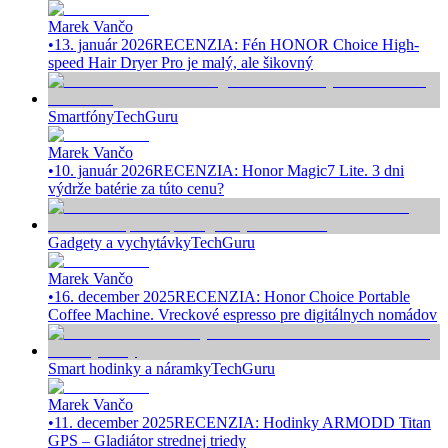
Marek Vančo
•
13. január 2026
RECENZIA: Fén HONOR Choice High-
speed Hair Dryer Pro je malý, ale šikovný
Smartfóny
TechGuru
Marek Vančo
•
10. január 2026
RECENZIA: Honor Magic7 Lite. 3 dni
výdrže batérie za túto cenu?
Gadgety a vychytávky
TechGuru
Marek Vančo
•
16. december 2025
RECENZIA: Honor Choice Portable
Coffee Machine. Vreckové espresso pre digitálnych nomádov
Smart hodinky a náramky
TechGuru
Marek Vančo
•
11. december 2025
RECENZIA: Hodinky ARMODD Titan
GPS – Gladiátor strednej triedy