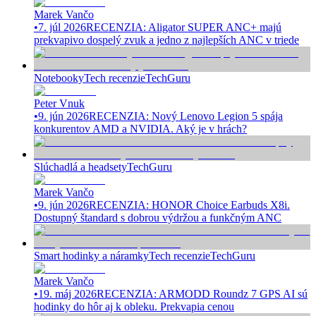
Marek Vančo
•
7. júl 2026
RECENZIA: Aligator SUPER ANC+ majú
prekvapivo dospelý zvuk a jedno z najlepších ANC v triede
Notebooky
Tech recenzie
TechGuru
Peter Vnuk
•
9. jún 2026
RECENZIA: Nový Lenovo Legion 5 spája
konkurentov AMD a NVIDIA. Aký je v hrách?
Slúchadlá a headsety
TechGuru
Marek Vančo
•
9. jún 2026
RECENZIA: HONOR Choice Earbuds X8i.
Dostupný štandard s dobrou výdržou a funkčným ANC
Smart hodinky a náramky
Tech recenzie
TechGuru
Marek Vančo
•
19. máj 2026
RECENZIA: ARMODD Roundz 7 GPS AI sú
hodinky do hôr aj k obleku. Prekvapia cenou