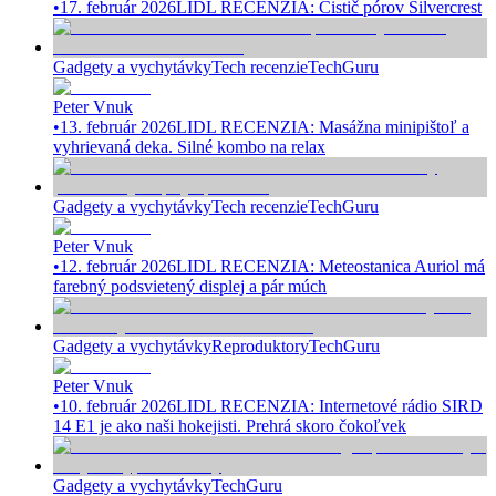
•
17. február 2026
LIDL RECENZIA: Čistič pórov Silvercrest
Gadgety a vychytávky
Tech recenzie
TechGuru
Peter Vnuk
•
13. február 2026
LIDL RECENZIA: Masážna minipištoľ a
vyhrievaná deka. Silné kombo na relax
Gadgety a vychytávky
Tech recenzie
TechGuru
Peter Vnuk
•
12. február 2026
LIDL RECENZIA: Meteostanica Auriol má
farebný podsvietený displej a pár múch
Gadgety a vychytávky
Reproduktory
TechGuru
Peter Vnuk
•
10. február 2026
LIDL RECENZIA: Internetové rádio SIRD
14 E1 je ako naši hokejisti. Prehrá skoro čokoľvek
Gadgety a vychytávky
TechGuru