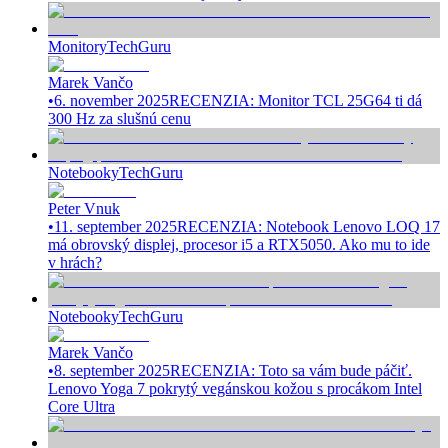
Monitory
TechGuru
Marek Vančo
•
6. november 2025
RECENZIA: Monitor TCL 25G64 ti dá
300 Hz za slušnú cenu
Notebooky
TechGuru
Peter Vnuk
•
11. september 2025
RECENZIA: Notebook Lenovo LOQ 17
má obrovský displej, procesor i5 a RTX5050. Ako mu to ide
v hrách?
Notebooky
TechGuru
Marek Vančo
•
8. september 2025
RECENZIA: Toto sa vám bude páčiť.
Lenovo Yoga 7 pokrytý vegánskou kožou s procákom Intel
Core Ultra