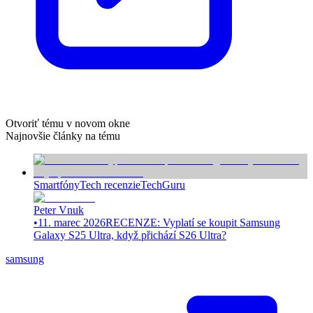
Otvoriť tému v novom okne
Najnovšie články na tému
Smartfóny
Tech recenzie
TechGuru
Peter Vnuk
•
11. marec 2026
RECENZE: Vyplatí se koupit Samsung
Galaxy S25 Ultra, když přichází S26 Ultra?
samsung