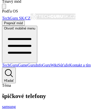
Tmavý mód
Podľa OS
TechGuru SK/CZ
Prepnúť mód
Otvoriť mobilné menu
TechGuru
GameGuru
InfoGuru
Wiki
Súťaže
Kontakt a tím
Hľadať
Téma
špičkové telefony
samsung