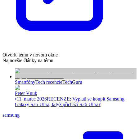
Otvoriť tému v novom okne
Najnovšie články na tému
Smartfóny
Tech recenzie
TechGuru
Peter Vnuk
•
11. marec 2026
RECENZE: Vyplatí se koupit Samsung
Galaxy S25 Ultra, když přichází S26 Ultra?
samsung