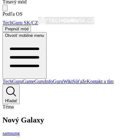
Tmavý mód
Podľa OS
TechGuru SK/CZ
Prepnúť mód
Otvoriť mobilné menu
TechGuru
GameGuru
InfoGuru
Wiki
Súťaže
Kontakt a tím
Hľadať
Téma
Nový Galaxy
samsung