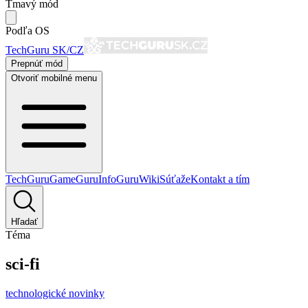
Tmavý mód
Podľa OS
TechGuru SK/CZ
Prepnúť mód
Otvoriť mobilné menu
TechGuru
GameGuru
InfoGuru
Wiki
Súťaže
Kontakt a tím
Hľadať
Téma
sci-fi
technologické novinky