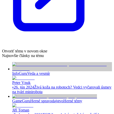
Otvoriť tému v novom okne
Najnovšie články na tému
InfoGuru
Veda a vesmír
Peter Vnuk
•
26. jún 2024
Živá koža na robotoch? Vedci vyčarovali úsmev
na tvári minirobota
GameGuru
Herné spravodajstvo
Herné témy
Jiří Toman