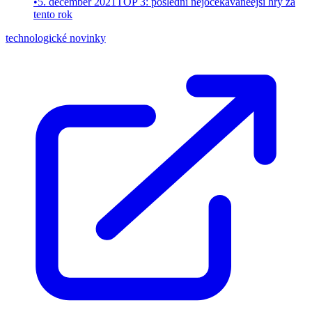
•
5. december 2021
TOP 3: poslední nejočekávaněejší hry za
tento rok
technologické novinky