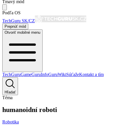
Tmavý mód
Podľa OS
TechGuru SK/CZ
Prepnúť mód
Otvoriť mobilné menu
TechGuru
GameGuru
InfoGuru
Wiki
Súťaže
Kontakt a tím
Hľadať
Téma
humanoidní roboti
Robotika