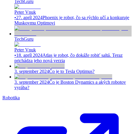
TechGuru
Peter Vnuk
•
27. apríl 2024
Phoenix je robot, čo sa rýchlo učí a konkuruje
Muskovmu Optimovi
TechGuru
Peter Vnuk
•
18. apríl 2024
Atlas je robot, čo dokáže robiť saltá. Teraz
prichádza jeho nová verzia
3. september 2024
Čo je to Tesla Optimus?
3. september 2024
Čo je Boston Dynamics a akých robotov
vyrába?
Robotika