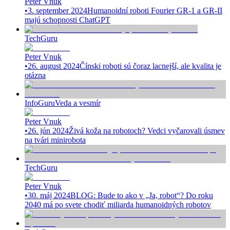
Peter Vnuk
•
3. september 2024
Humanoidní roboti Fourier GR-1 a GR-II
majú schopnosti ChatGPT
TechGuru
Peter Vnuk
•
26. august 2024
Čínski roboti sú čoraz lacnejší, ale kvalita je
otázna
InfoGuru
Veda a vesmír
Peter Vnuk
•
26. jún 2024
Živá koža na robotoch? Vedci vyčarovali úsmev
na tvári minirobota
TechGuru
Peter Vnuk
•
30. máj 2024
BLOG: Bude to ako v „Ja, robot“? Do roku
2040 má po svete chodiť miliarda humanoidných robotov