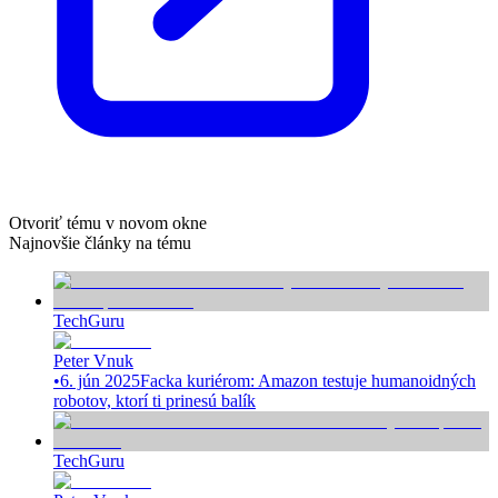
Otvoriť tému v novom okne
Najnovšie články na tému
TechGuru
Peter Vnuk
•
6. jún 2025
Facka kuriérom: Amazon testuje humanoidných
robotov, ktorí ti prinesú balík
TechGuru