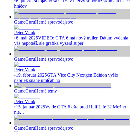
•
6. júl 2025
Objavilo sa GTA VI. Prvý súbor už skúmajú tisíce
hráčov
GameGuru
Herné spravodajstvo
Peter Vnuk
•
6. máj 2025
VIDEO: GTA 6 má nový trailer. Dátum vydania
vás nepoteší, ale grafika vyzerá super
GameGuru
Herné spravodajstvo
Peter Vnuk
•
19. február 2025
GTA Vice City Nextgen Edition vyšlo
napriek snahe umlčať ho
GameGuru
Herné témy
Peter Vnuk
•
15. január 2025
Vyjde GTA 6 ešte pred Half Life 3? Možno
nie…
GameGuru
Herné spravodajstvo