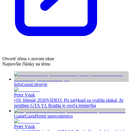
Otvoriť tému v novom okne
Najnovšie články na tému
InfoGuru
Lifestyle
Peter Vnuk
•
19. február 2026
VIDEO: Pri zatýkaní za vraždu plakal, že
nestihne GTA VI. Realita je oveľa temnejšia
GameGuru
Herné spravodajstvo
Peter Vnuk