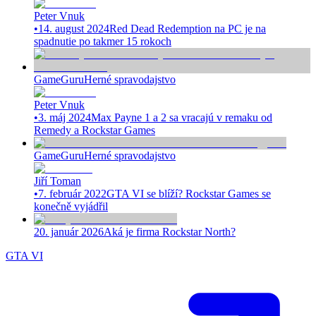
Peter Vnuk
•
14. august 2024
Red Dead Redemption na PC je na
spadnutie po takmer 15 rokoch
GameGuru
Herné spravodajstvo
Peter Vnuk
•
3. máj 2024
Max Payne 1 a 2 sa vracajú v remaku od
Remedy a Rockstar Games
GameGuru
Herné spravodajstvo
Jiří Toman
•
7. február 2022
GTA VI se blíží? Rockstar Games se
konečně vyjádřil
20. január 2026
Aká je firma Rockstar North?
GTA VI