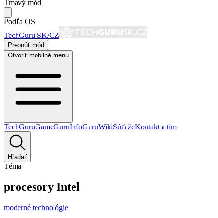
Tmavý mód
Podľa OS
TechGuru SK/CZ
Prepnúť mód
Otvoriť mobilné menu
TechGuru
GameGuru
InfoGuru
Wiki
Súťaže
Kontakt a tím
Hľadať
Téma
procesory Intel
moderné technológie