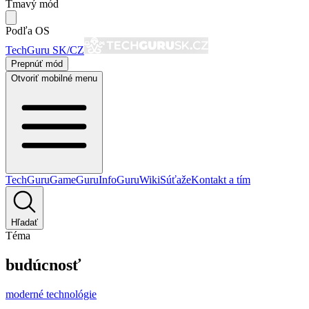
Tmavý mód
Podľa OS
TechGuru SK/CZ
Prepnúť mód
Otvoriť mobilné menu
TechGuru
GameGuru
InfoGuru
Wiki
Súťaže
Kontakt a tím
Hľadať
Téma
budúcnosť
moderné technológie