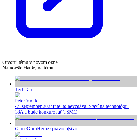
Otvoriť tému v novom okne
Najnovšie články na tému
TechGuru
Peter Vnuk
•
7. september 2024
Intel to nevzdáva. Staví na technológiu
18A a bude konkurovať TSMC
GameGuru
Herné spravodajstvo