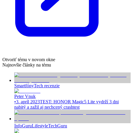
Otvoriť tému v novom okne
Najnovšie články na tému
Smartfóny
Tech recenzie
Peter Vnuk
•
3. apríl 2023
TEST: HONOR Magic5 Lite vydrží 3 dni
nabitý a zažil aj nechcený crashtest
InfoGuru
Lifestyle
TechGuru