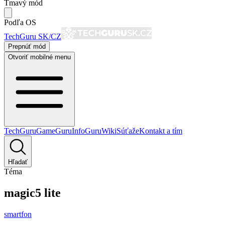
Tmavý mód
Podľa OS
TechGuru SK/CZ
Prepnúť mód
Otvoriť mobilné menu
TechGuru
GameGuru
InfoGuru
Wiki
Súťaže
Kontakt a tím
Hľadať
Téma
magic5 lite
smartfon