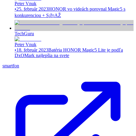
Peter Vnuk
•
25. február 2023
HONOR vo videách porovnal Magic5 s
konkurenciou + S¡ř¤AŽ
TechGuru
Peter Vnuk
•
18. február 2023
Batéria HONOR Magic5 Lite je podľa
DxOMark najlepšia na svete
smartfon