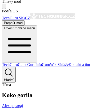
Tmavý mód
Podľa OS
TechGuru SK/CZ
Prepnúť mód
Otvoriť mobilné menu
TechGuru
GameGuru
InfoGuru
Wiki
Súťaže
Kontakt a tím
Hľadať
Téma
Koko gorila
Alex papagáj