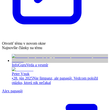
Otvoriť tému v novom okne
Najnovšie články na tému
InfoGuru
Veda a vesmír
Peter Vnuk
•
28. jún 2025
Nie šimpanz, ale papagáj. Vedcom položil
otázku, ktorú nik nečakal
Alex papagáj