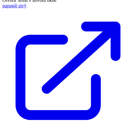
Otvoriť tému v novom okne
papagáj sivý