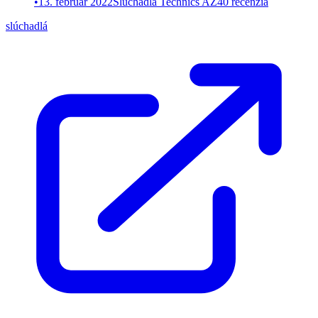
•
13. február 2022
Slúchadlá Technics AZ40 recenzia
slúchadlá