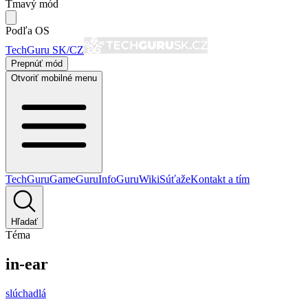
Tmavý mód
Podľa OS
TechGuru SK/CZ
Prepnúť mód
Otvoriť mobilné menu
TechGuru
GameGuru
InfoGuru
Wiki
Súťaže
Kontakt a tím
Hľadať
Téma
in-ear
slúchadlá