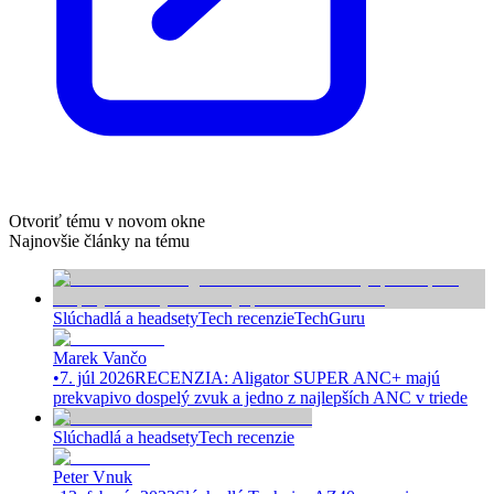
Otvoriť tému v novom okne
Najnovšie články na tému
Slúchadlá a headsety
Tech recenzie
TechGuru
Marek Vančo
•
7. júl 2026
RECENZIA: Aligator SUPER ANC+ majú
prekvapivo dospelý zvuk a jedno z najlepších ANC v triede
Slúchadlá a headsety
Tech recenzie
Peter Vnuk