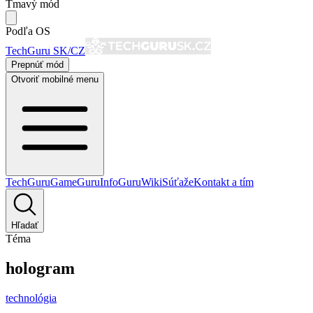
Tmavý mód
Podľa OS
TechGuru SK/CZ
Prepnúť mód
Otvoriť mobilné menu
TechGuru
GameGuru
InfoGuru
Wiki
Súťaže
Kontakt a tím
Hľadať
Téma
hologram
technológia