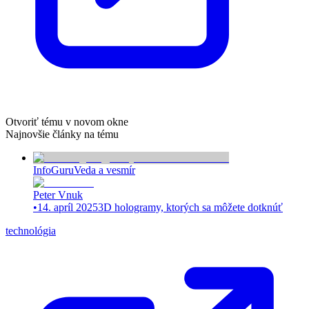
Otvoriť tému v novom okne
Najnovšie články na tému
InfoGuru
Veda a vesmír
Peter Vnuk
•
14. apríl 2025
3D hologramy, ktorých sa môžete dotknúť
technológia