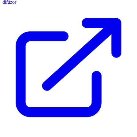
difúzor