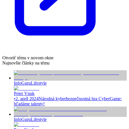
Otvoriť tému v novom okne
Najnovšie články na tému
InfoGuru
Lifestyle
Peter Vnuk
•
2. apríl 2024
Národná kyberbezpečnostná hra CyberGame:
hľadáme talenty!
InfoGuru
Lifestyle