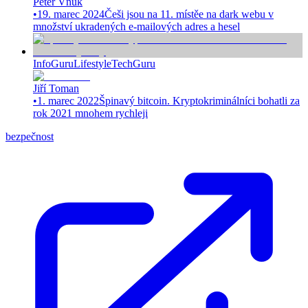
Peter Vnuk
•
19. marec 2024
Češi jsou na 11. místěe na dark webu v
množství ukradených e-mailových adres a hesel
InfoGuru
Lifestyle
TechGuru
Jiří Toman
•
1. marec 2022
Špinavý bitcoin. Kryptokriminálníci bohatli za
rok 2021 mnohem rychleji
bezpečnost