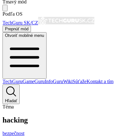
Tmavý mód
Podľa OS
TechGuru SK/CZ
Prepnúť mód
Otvoriť mobilné menu
TechGuru
GameGuru
InfoGuru
Wiki
Súťaže
Kontakt a tím
Hľadať
Téma
hacking
bezpečnost