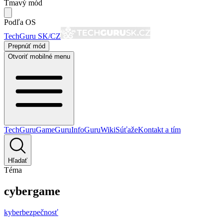
Tmavý mód
Podľa OS
TechGuru SK/CZ
Prepnúť mód
Otvoriť mobilné menu
TechGuru
GameGuru
InfoGuru
Wiki
Súťaže
Kontakt a tím
Hľadať
Téma
cybergame
kyberbezpečnosť