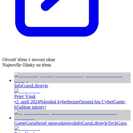
Otvoriť tému v novom okne
Najnovšie články na tému
InfoGuru
Lifestyle
Peter Vnuk
•
2. apríl 2024
Národná kyberbezpečnostná hra CyberGame:
hľadáme talenty!
GameGuru
Herné spravodajstvo
InfoGuru
Lifestyle
TechGuru