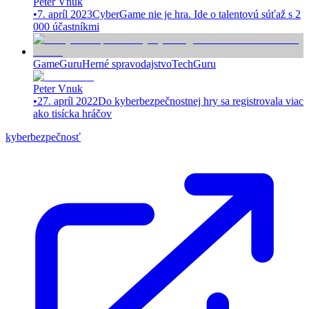
Peter Vnuk
•
7. apríl 2023
CyberGame nie je hra. Ide o talentovú súťaž s 2
000 účastníkmi
GameGuru
Herné spravodajstvo
TechGuru
Peter Vnuk
•
27. apríl 2022
Do kyberbezpečnostnej hry sa registrovala viac
ako tisícka hráčov
kyberbezpečnosť