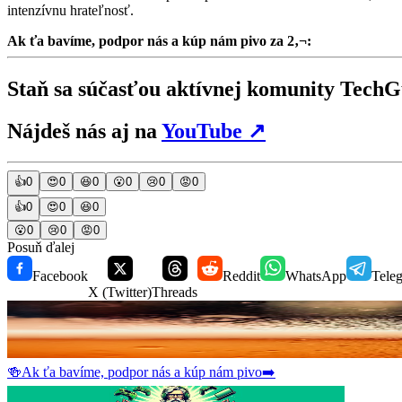
intenzívnu hrateľnosť.
Ak ťa bavíme, podpor nás a kúp nám pivo za 2‚¬:
Staň sa súčasťou aktívnej komunity Tec
Nájdeš nás aj na
YouTube
↗
👍
0
😍
0
😆
0
😮
0
😢
0
😡
0
👍
0
😍
0
😆
0
😮
0
😢
0
😡
0
Posuň ďalej
Facebook
Reddit
WhatsApp
Tele
X (Twitter)
Threads
🍻
Ak ťa bavíme, podpor nás a kúp nám pivo
➡️