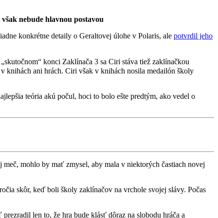
alt však nebude hlavnou postavou
adne konkrétne detaily o Geraltovej úlohe v Polaris, ale
potvrdil jeho
 „skutočnom“ konci Zaklínača 3 sa Ciri stáva tiež zaklínačkou
á v knihách ani hrách. Ciri však v knihách nosila medailón školy
lepšia teória akú počul, hoci to bolo ešte predtým, ako vedel o
oj meč, mohlo by mať zmysel, aby mala v niektorých častiach novej
ročia skôr, keď boli školy zaklínačov na vrchole svojej slávy. Počas
prezradil len to, že hra bude klásť dôraz na slobodu hráča a