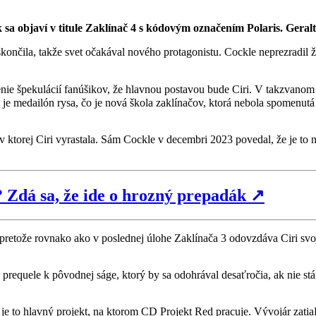
lk sa objaví v titule Zaklínač 4 s kódovým označením Polaris. Ger
ončila, takže svet očakával nového protagonistu. Cockle neprezradil ži
denie špekulácií fanúšikov, že hlavnou postavou bude Ciri. V takzvanom
ku je medailón rysa, čo je nová škola zaklínačov, ktorá nebola spomenut
torej Ciri vyrastala. Sám Cockle v decembri 2023 povedal, že je to naj
? Zdá sa, že ide o hrozný prepadák
↗
ť, pretože rovnako ako v poslednej úlohe Zaklínača 3 odovzdáva Ciri sv
o prequele k pôvodnej ságe, ktorý by sa odohrával desaťročia, ak nie stá
e to hlavný projekt, na ktorom CD Projekt Red pracuje. Vývojár zatiaľ 