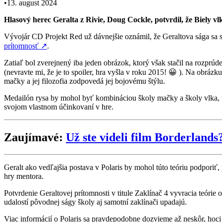
•
13. august 2024
Hlasový herec Geralta z Rivie, Doug Cockle, potvrdil, že Biely v
Vývojár CD Projekt Red už dávnejšie oznámil, že Geraltova sága sa sk
prítomnosť
↗
.
Zatiaľ bol zverejnený iba jeden obrázok, ktorý však stačil na rozprú
(nevravte mi, že je to spoiler, hra vyšla v roku 2015! 😀 ). Na obráz
mačky a jej filozofia zodpovedá jej bojovému štýlu.
Medailón rysa by mohol byť kombináciou školy mačky a školy vlka, v k
svojom vlastnom účinkovaní v hre.
Zaujímavé:
Už ste videli film Borderlands
Geralt ako vedľajšia postava v Polaris by mohol túto teóriu podpori
hry mentora.
Potvrdenie Geraltovej prítomnosti v titule Zaklínač 4 vyvracia teórie 
udalostí pôvodnej ságy školy aj samotní zaklínači upadajú.
Viac informácií o Polaris sa pravdepodobne dozvieme až neskôr, hoci j