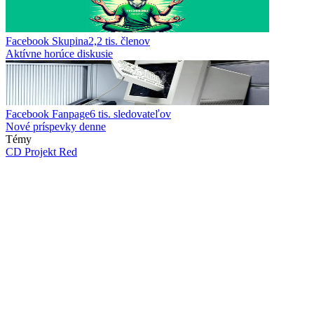
Facebook Skupina
2,2 tis.
členov
Aktívne horúce diskusie
Facebook Fanpage
6 tis.
sledovateľov
Nové príspevky denne
Témy
CD Projekt Red