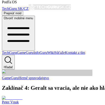
Podľa OS
TechGuru SK/CZ
Prepnúť mód
Otvoriť mobilné menu
TechGuru
GameGuru
InfoGuru
Wiki
Súťaže
Kontakt a tím
Hľadať
GameGuru
Herné spravodajstvo
Zaklínač 4: Geralt sa vracia, ale nie ako h
Peter Vnuk