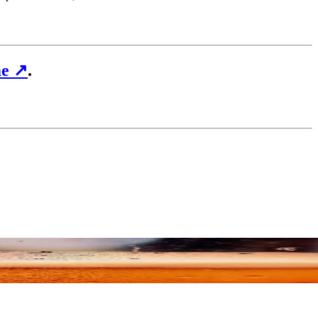
me
↗
.