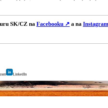
hGuru SK/CZ na
Facebooku
↗
a na
Instagra
gram
LinkedIn