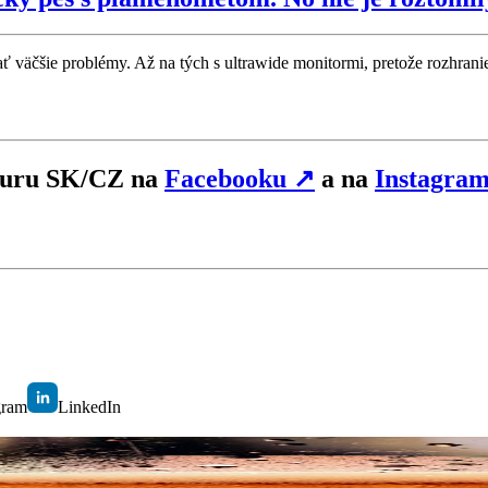
ať väčšie problémy. Až na tých s ultrawide monitormi, pretože rozhrani
hGuru SK/CZ na
Facebooku
↗
a na
Instagra
gram
LinkedIn