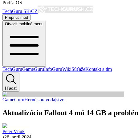
Podľa OS
TechGuru SK/CZ
Prepnúť mód
Otvoriť mobilné menu
TechGuru
GameGuru
InfoGuru
Wiki
Súťaže
Kontakt a tím
Hľadať
GameGuru
Herné spravodajstvo
Aktualizácia Fallout 4 má 14 GB a problé
Peter Vnuk
•
26. apríl 2024