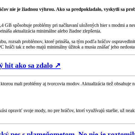
čov nie je žiadnou výhrou. Ako sa predpokladalo, vyskytli sa pro
4,4 GB spôsobuje problémy pri načítavaní uložených hier s modmi a n
prináša aktualizácia minimálne alebo žiadne zlepšenia.
bu, rozsah problémov, ktoré prináša, sa tým podľa hráčov ospravedln
C hráči tak z neho majú minimálny úžitok a musia znášať jeho nedosta
ý hit ako sa zdalo
↗
ktorou mali problémy aj tvorcovia modov. Aktualizácia tiež obsahuje n
i opraviť svoje mody, no pre hráčov, ktorí využívajú staršie, už nea
ký pes s plameňometom. No nie je roztomil