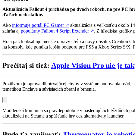
Aktualizácia Fallout 4 prichádza po dvoch rokoch, no pre PC hrá
ďalších nedostatkov
Ako
informuje portál PC Gamer
↗
aktualizácia s veľkosťou okolo 1
zahŕňa aj
populárny Fallout 4 Script Extender
↗
. Z hľadiska grafiky 
Hoci patch obsahuje menšie opravy chýb a nový obsah z Creation Clu
na konzoly, kde ponúka lepšiu podporu pre PS5 a Xbox Series S/X. P
Prečítaj si tiež:
Apple Vision Pro nie je tak
Pozitívom je oprava dlhotrvajúcej chyby v systéme budovania osád, s 
tematikou Enclave a súvisiacich zbraní a brnenia.
Modderská komunita sa pravdepodobne v nasledujúcich týždňoch pokús
aktualizácií na Steame a spúšťanie hry cez alternatívny launcher.
Bude ťa zaujímať:
Thermonator je robotic