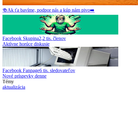
🍻
Ak ťa bavíme, podpor nás a kúp nám pivo
➡️
Facebook Skupina
2,2 tis.
členov
Aktívne horúce diskusie
Facebook Fanpage
6 tis.
sledovateľov
Nové príspevky denne
Témy
aktualizácia