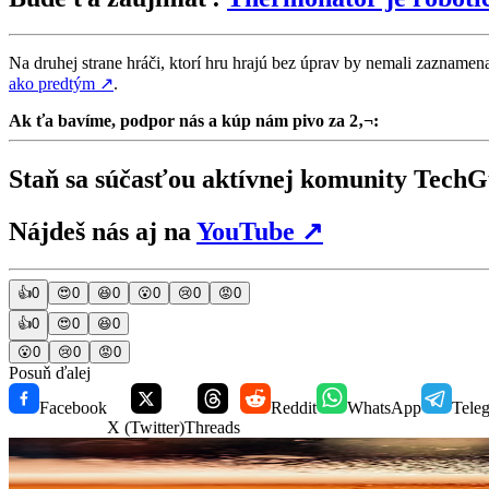
Na druhej strane hráči, ktorí hru hrajú bez úprav by nemali zaznamen
ako predtým
↗
.
Ak ťa bavíme, podpor nás a kúp nám pivo za 2‚¬:
Staň sa súčasťou aktívnej komunity Tec
Nájdeš nás aj na
YouTube
↗
👍
0
😍
0
😆
0
😮
0
😢
0
😡
0
👍
0
😍
0
😆
0
😮
0
😢
0
😡
0
Posuň ďalej
Facebook
Reddit
WhatsApp
Tele
X (Twitter)
Threads