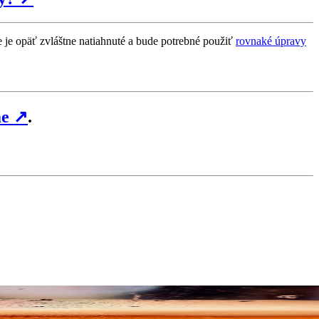
e je opäť zvláštne natiahnuté a bude potrebné použiť
rovnaké úpravy
me
↗
.