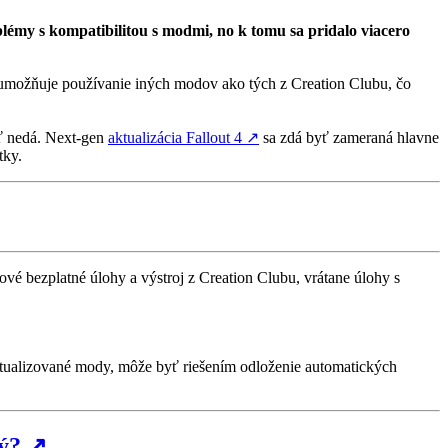
blémy s kompatibilitou s modmi, no k tomu sa pridalo viacero
eumožňuje používanie iných modov ako tých z Creation Clubu, čo
iť nedá. Next-gen
aktualizácia Fallout 4
↗
sa zdá byť zameraná hlavne
tky.
ové bezplatné úlohy a výstroj z Creation Clubu, vrátane úlohy s
ktualizované mody, môže byť riešením odloženie automatických
ý?
↗