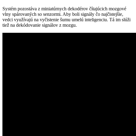
Systém pozostáva z miniatúrnych dekodérov čítajúcich mozgové
vlny spárovaných so senzormi. Aby boli signály čo najčistejšie,
vedci využívajú na vyčistenie šumu umelú inteligenciu. Tá im slúži
tiež na dekódovanie signálov z mozgu.