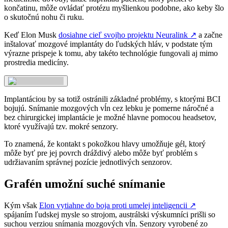
končatinu, môže ovládať protézu myšlienkou podobne, ako keby šlo
o skutočnú nohu či ruku.
Keď Elon Musk
dosiahne cieľ svojho projektu Neuralink
↗
a začne
inštalovať mozgové implantáty do ľudských hláv, v podstate tým
výrazne prispeje k tomu, aby takéto technológie fungovali aj mimo
prostredia medicíny.
Implantáciou by sa totiž ostránili základné problémy, s ktorými BCI
bojujú. Snímanie mozgových vĺn cez lebku je pomerne náročné a
bez chirurgickej implantácie je možné hlavne pomocou headsetov,
ktoré využívajú tzv. mokré senzory.
To znamená, že kontakt s pokožkou hlavy umožňuje gél, ktorý
môže byť pre jej povrch dráždivý alebo môže byť problém s
udržiavaním správnej pozície jednotlivých senzorov.
Grafén umožní suché snímanie
Kým však
Elon vytiahne do boja proti umelej inteligencii
↗
spájaním ľudskej mysle so strojom, austrálski výskumníci prišli so
suchou verziou snímania mozgových vĺn. Senzory vyrobené zo