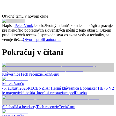
Otvoriť tému v novom okne
Napísal
Peter Vnuk
Je celoživotným fanúšikom technológií a pracuje
pre niekoľko popredných slovenských médií z tejto oblasti. Okrem
produktových recenzií, spravodajstva zo sveta vedy a techniky, sa
venuje tiež...
Otvoriť profil autora →
Pokračuj v čítaní
Klávesnice
Tech recenzie
TechGuru
Marek Vančo
•
5. august 2026
RECENZIA: Herná klávesnica Epomaker HE75 V2
je magnetická beštia, ktorú si prestaviate podľa seba
Slúchadlá a headsety
Tech recenzie
TechGuru