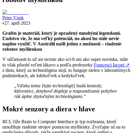
Peter Vnuk
•
27. apríl 2023
Grafén je materiál, ktorý je opradený mnohými legendami.
Ľudstvo vie, že má veľký potenciál, no akosi ho stále nevie
naplno využiť. V Austrálii našli jednu z možností – riadenie
robotov myšlienkou
V súčanoasti to už asi neznie ako sci-fi ani ako super novinka, stále
to však pôsobí veľmi lákavo a podľa profesorky
Francesci Iacopi
↗
z tímu, ktorý za technológiou stojí, to funguje nielen v laboratórnych
podmienkach, ale kdekoľvek a kedykoľvek.
„Vďaka tomu [tejto technológii] budú konzoly,
klávesnice, dotykové displeje a rozpoznávanie pohybov
rúk úplne zbytočnými technológiami.“
Mokré senzory a diera v hlave
BCI, čiže Brain to Computer Interface je typ rozhrania, ktorý
umožňuje riadenie strojov pomocou myšlienky. Zvyčajne sú na to
medicínske dôvody, takže napríklad pacient, ktorý prišiel o