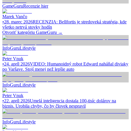
GameGuru
Recenzie hier
Marek Vančo
•
28. marec 2026
RECENZIA: Bellfortis je stredoveká stratégia, kde
všetko netrvá stovky hodín
Otvoriť kategóriu
GameGuru
→
InfoGuru
Lifestyle
Peter Vnuk
•
24. apríl 2026
VIDEO: Humanoidný robot Edward naháňal diviaky
po Varšave. Stojí menej než lepšie auto
InfoGuru
Lifestyle
Peter Vnuk
•
22. apríl 2026
Umelá inteligencia dostala 100-tisíc dolárov na
biznis. Urobila chyby, čo by človek nespravil
InfoGuru
Lifestyle