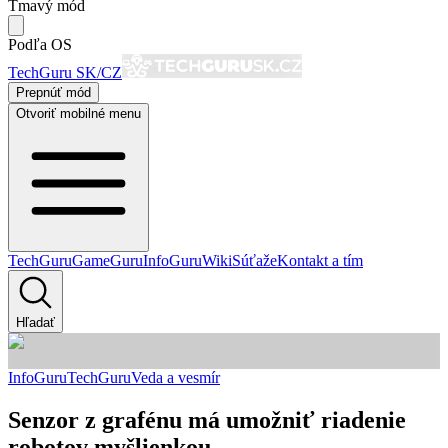
Tmavý mód
Podľa OS
TechGuru SK/CZ
Prepnúť mód
Otvoriť mobilné menu
TechGuru
GameGuru
InfoGuru
Wiki
Súťaže
Kontakt a tím
Hľadať
InfoGuru
TechGuru
Veda a vesmír
Senzor z grafénu má umožniť riadenie
robotov myšlienkou