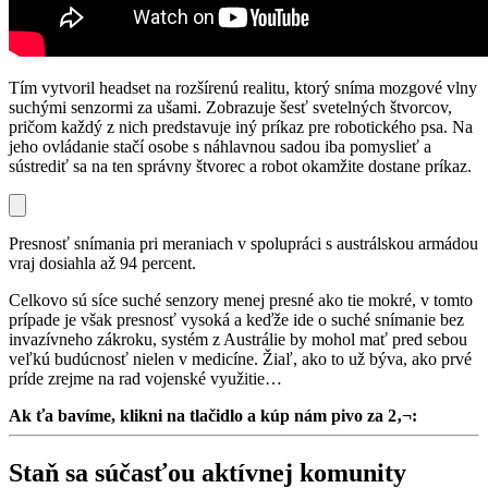
Tím vytvoril headset na rozšírenú realitu, ktorý sníma mozgové vlny
suchými senzormi za ušami. Zobrazuje šesť svetelných štvorcov,
pričom každý z nich predstavuje iný príkaz pre robotického psa. Na
jeho ovládanie stačí osobe s náhlavnou sadou iba pomyslieť a
sústrediť sa na ten správny štvorec a robot okamžite dostane príkaz.
Presnosť snímania pri meraniach v spolupráci s austrálskou armádou
vraj dosiahla až 94 percent.
Celkovo sú síce suché senzory menej presné ako tie mokré, v tomto
prípade je však presnosť vysoká a keďže ide o suché snímanie bez
invazívneho zákroku, systém z Austrálie by mohol mať pred sebou
veľkú budúcnosť nielen v medicíne. Žiaľ, ako to už býva, ako prvé
príde zrejme na rad vojenské využitie…
Ak ťa bavíme, klikni na tlačidlo a kúp nám pivo za 2‚¬:
Staň sa súčasťou aktívnej komunity