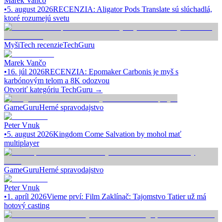
Marek Vančo
•
5. august 2026
RECENZIA: Aligator Pods Translate sú slúchadlá,
ktoré rozumejú svetu
Myši
Tech recenzie
TechGuru
Marek Vančo
•
16. júl 2026
RECENZIA: Epomaker Carbonis je myš s
karbónovým telom a 8K odozvou
Otvoriť kategóriu
TechGuru
→
GameGuru
Herné spravodajstvo
Peter Vnuk
•
5. august 2026
Kingdom Come Salvation by mohol mať
multiplayer
GameGuru
Herné spravodajstvo
Peter Vnuk
•
1. apríl 2026
Vieme prví: Film Zaklínač: Tajomstvo Tatier už má
hotový casting