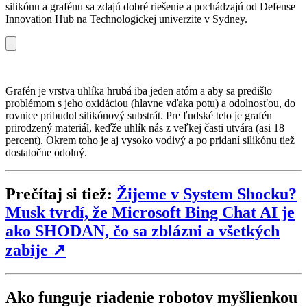
silikónu a grafénu sa zdajú dobré riešenie a pochádzajú od Defense
Innovation Hub na Technologickej univerzite v Sydney.
Grafén je vrstva uhlíka hrubá iba jeden atóm a aby sa predišlo
problémom s jeho oxidáciou (hlavne vďaka potu) a odolnosťou, do
rovnice pribudol silikónový substrát. Pre ľudské telo je grafén
prirodzený materiál, keďže uhlík nás z veľkej časti utvára (asi 18
percent). Okrem toho je aj vysoko vodivý a po pridaní silikónu tiež
dostatočne odolný.
Prečítaj si tiež:
Žijeme v System Shocku?
Musk tvrdí, že Microsoft Bing Chat AI je
ako SHODAN, čo sa zblázni a všetkých
zabije
↗
Ako funguje riadenie robotov myšlienkou