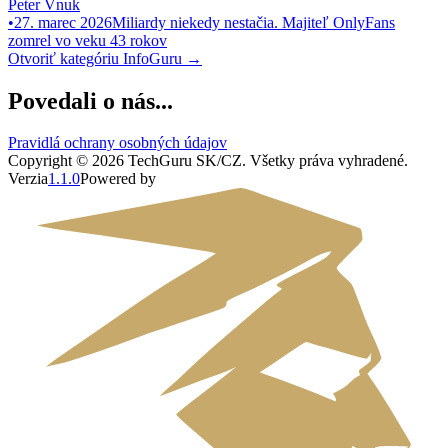
Peter Vnuk
•
27. marec 2026
Miliardy niekedy nestačia. Majiteľ OnlyFans
zomrel vo veku 43 rokov
Otvoriť kategóriu
InfoGuru
→
Povedali o nás...
Pravidlá ochrany osobných údajov
Copyright ©
2026
TechGuru SK/CZ
. Všetky práva vyhradené.
Verzia
1.1.0
Powered by