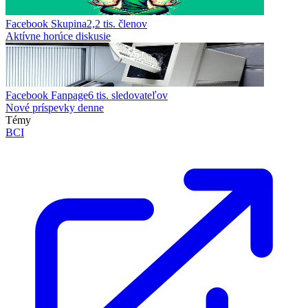
Facebook Skupina
2,2 tis.
členov
Aktívne horúce diskusie
Facebook Fanpage
6 tis.
sledovateľov
Nové príspevky denne
Témy
BCI