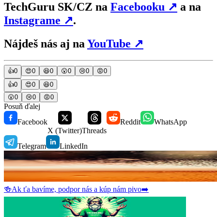
TechGuru SK/CZ na
Facebooku
↗
a na
Instagrame
↗
.
Nájdeš nás aj na
YouTube
↗
👍
0
😍
0
😆
0
😮
0
😢
0
😡
0
👍
0
😍
0
😆
0
😮
0
😢
0
😡
0
Posuň ďalej
Facebook
Reddit
WhatsApp
X (Twitter)
Threads
Telegram
LinkedIn
🍻
Ak ťa bavíme, podpor nás a kúp nám pivo
➡️