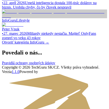
•
22. apríl 2026
Umelá inteligencia dostala 100-tisíc dolárov na
biznis. Urobila chyby, čo by človek nespravil
InfoGuru
Lifestyle
Peter Vnuk
•
27. marec 2026
Miliardy niekedy nestačia. Majiteľ OnlyFans
zomrel vo veku 43 rokov
Otvoriť kategóriu
InfoGuru
→
Povedali o nás...
Pravidlá ochrany osobných údajov
Copyright ©
2026
TechGuru SK/CZ
. Všetky práva vyhradené.
Verzia
1.1.0
Powered by