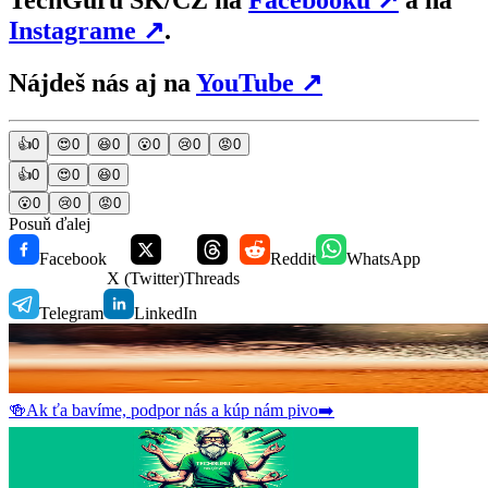
Instagrame
↗
.
Nájdeš nás aj na
YouTube
↗
👍
0
😍
0
😆
0
😮
0
😢
0
😡
0
👍
0
😍
0
😆
0
😮
0
😢
0
😡
0
Posuň ďalej
Facebook
Reddit
WhatsApp
X (Twitter)
Threads
Telegram
LinkedIn
🍻
Ak ťa bavíme, podpor nás a kúp nám pivo
➡️