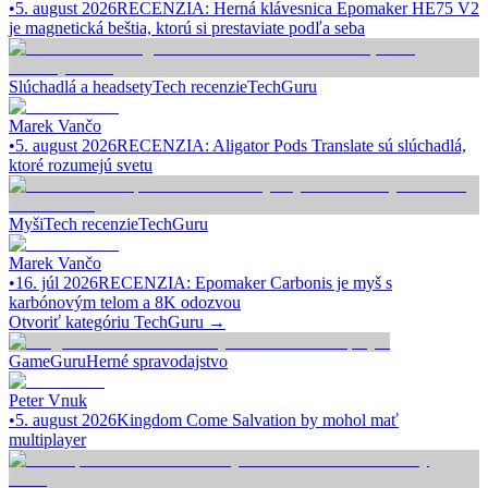
•
5. august 2026
RECENZIA: Herná klávesnica Epomaker HE75 V2
je magnetická beštia, ktorú si prestaviate podľa seba
Slúchadlá a headsety
Tech recenzie
TechGuru
Marek Vančo
•
5. august 2026
RECENZIA: Aligator Pods Translate sú slúchadlá,
ktoré rozumejú svetu
Myši
Tech recenzie
TechGuru
Marek Vančo
•
16. júl 2026
RECENZIA: Epomaker Carbonis je myš s
karbónovým telom a 8K odozvou
Otvoriť kategóriu
TechGuru
→
GameGuru
Herné spravodajstvo
Peter Vnuk
•
5. august 2026
Kingdom Come Salvation by mohol mať
multiplayer