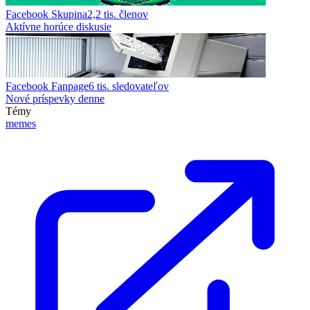
Facebook Skupina
2,2 tis.
členov
Aktívne horúce diskusie
Facebook Fanpage
6 tis.
sledovateľov
Nové príspevky denne
Témy
memes