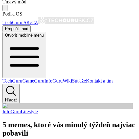
Tmavý mód
Podľa OS
TechGuru SK/CZ
Prepnúť mód
Otvoriť mobilné menu
TechGuru
GameGuru
InfoGuru
Wiki
Súťaže
Kontakt a tím
Hľadať
InfoGuru
Lifestyle
5 memes, ktoré vás minulý týždeň najviac
pobavili