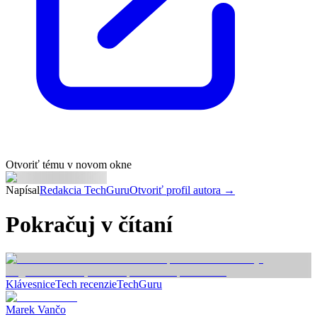
Otvoriť tému v novom okne
Napísal
Redakcia TechGuru
Otvoriť profil autora →
Pokračuj v čítaní
Klávesnice
Tech recenzie
TechGuru
Marek Vančo