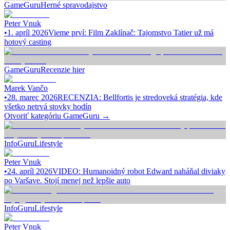
GameGuru
Herné spravodajstvo
Peter Vnuk
•
1. apríl 2026
Vieme prví: Film Zaklínač: Tajomstvo Tatier už má
hotový casting
GameGuru
Recenzie hier
Marek Vančo
•
28. marec 2026
RECENZIA: Bellfortis je stredoveká stratégia, kde
všetko netrvá stovky hodín
Otvoriť kategóriu
GameGuru
→
InfoGuru
Lifestyle
Peter Vnuk
•
24. apríl 2026
VIDEO: Humanoidný robot Edward naháňal diviaky
po Varšave. Stojí menej než lepšie auto
InfoGuru
Lifestyle
Peter Vnuk