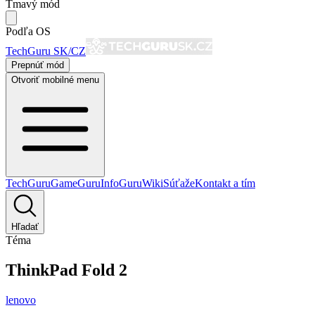
Tmavý mód
Podľa OS
TechGuru SK/CZ
Prepnúť mód
Otvoriť mobilné menu
TechGuru
GameGuru
InfoGuru
Wiki
Súťaže
Kontakt a tím
Hľadať
Téma
ThinkPad Fold 2
lenovo