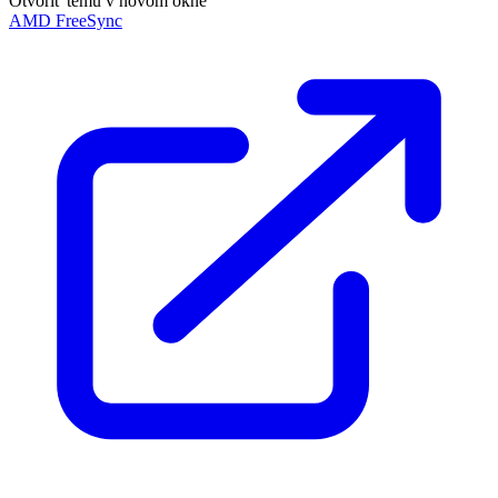
Otvoriť tému v novom okne
AMD FreeSync