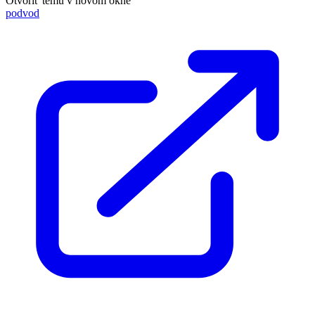
Otvoriť tému v novom okne
podvod