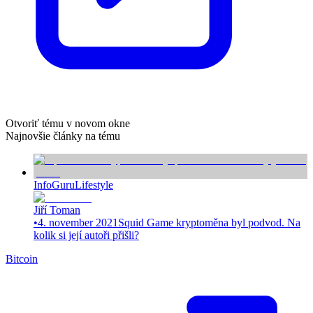
Otvoriť tému v novom okne
Najnovšie články na tému
InfoGuru
Lifestyle
Jiří Toman
•
4. november 2021
Squid Game kryptoměna byl podvod. Na
kolik si její autoři přišli?
Bitcoin