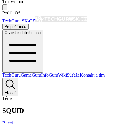
Tmavý mód
Podľa OS
TechGuru SK/CZ
Prepnúť mód
Otvoriť mobilné menu
TechGuru
GameGuru
InfoGuru
Wiki
Súťaže
Kontakt a tím
Hľadať
Téma
SQUID
Bitcoin