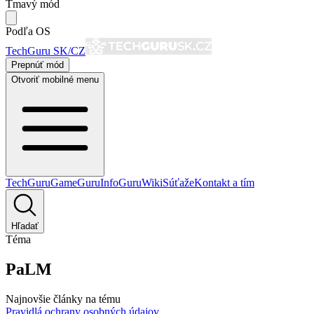
Tmavý mód
Podľa OS
TechGuru SK/CZ
Prepnúť mód
Otvoriť mobilné menu
TechGuru
GameGuru
InfoGuru
Wiki
Súťaže
Kontakt a tím
Hľadať
Téma
PaLM
Najnovšie články na tému
Pravidlá ochrany osobných údajov