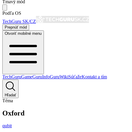
Tmavý mód
Podľa OS
TechGuru SK/CZ
Prepnúť mód
Otvoriť mobilné menu
TechGuru
GameGuru
InfoGuru
Wiki
Súťaže
Kontakt a tím
Hľadať
Téma
Oxford
qubit