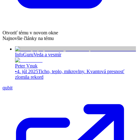
Otvoriť tému v novom okne
Najnovšie články na tému
InfoGuru
Veda a vesmír
Peter Vnuk
•
4. júl 2025
Ticho, teplo, mikrovlny. Kvantová presnosť
zlomila rekord
qubit