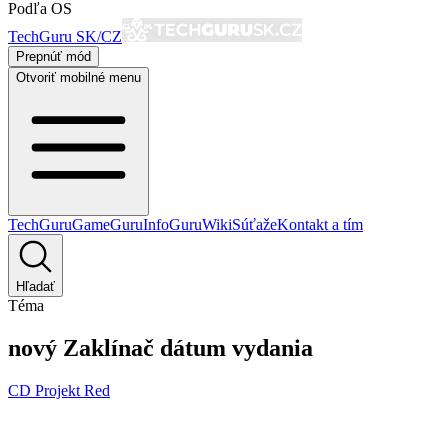
Podľa OS
TechGuru SK/CZ
Prepnúť mód
Otvoriť mobilné menu
TechGuru
GameGuru
InfoGuru
Wiki
Súťaže
Kontakt a tím
Hľadať
Téma
nový Zaklínač dátum vydania
CD Projekt Red